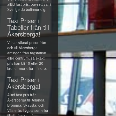
alltid fast pris, oavsett var i
Sverige du befinner dig.
Taxi Priser i
Tabeller från-till
Åkersberga!
Vi har räknat priser från
och till Åkersberga
antingen från tågstation
eller centrum, så exakt
pris kan bli 10 eller 20
kronor mer eller mindre.
Taxi Priser i
Åkersberga!
Alltid fast pris från
Åkersberga till Arlanda,
Bromma, Skavsta, och
Västerås flygplatser, eller
till din önska mål.