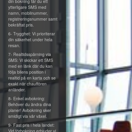
din bokning får du ett
ytterligare SMS med
namn, mobilnummer,
registreringsnummer samt
bekräftat pris.
6- Trygghet: Vi prioriterar
din säkerhet under hela
resan.
7- Realtidsspårning via
SMS: Vi skickar ett SMS
med en länk där du kan
följa bilens position i
realtid på en karta och se
exakt när chauffören
anländer.
8- Enkel avbokning:
Behöver du ändra dina
planer! Avbokning sker
smidigt via vår växel.
9- Fast pris i hela landet:
Vid förbokning erbjuder vi