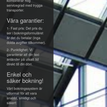
kombinerar hög
servicegrad med trygga
transporter.
Våra garantier:
1- Fast pris: Det pris du
ser i bokningsformuläret
är det du betalar (inga
dolda avgifter tillkommer).
2- Punktlighet: Vi
garanterar att din taxi
anländer på utsatt tid
direkt till din dörr.
Enkel och
säker bokning!
Vårt bokningssystem är
utformat för att vara
snabbt, smidigt och
säkert: