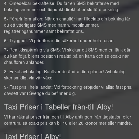
4- Omedelbar bekräftelse: Du får en SMS-bekräftelse med
bokningsnummer och tidpunkt direkt efter slutförd bokning.
5- Förarinformation: När en chaufför har tilldelats din bokning får
du ett ytterligare SMS med namn, mobilnummer,
registreringsnummer samt bekräftat pris.
6- Trygghet: Vi prioriterar din säkerhet under hela resan.
7- Realtidsspårning via SMS: Vi skickar ett SMS med en länk där
du kan följa bilens position i realtid på en karta och se exakt när
chauffören anländer.
8- Enkel avbokning: Behöver du ändra dina planer! Avbokning
sker smidigt via vår växel.
9- Fast pris i hela landet: Vid förbokning erbjuder vi alltid fast pris,
oavsett var i Sverige du befinner dig.
Taxi Priser i Tabeller från-till Alby!
Vi har räknat priser från och till Alby antingen från tågstation eller
centrum, så exakt pris kan bli 10 eller 20 kronor mer eller mindre.
Taxi Priser i Alby!