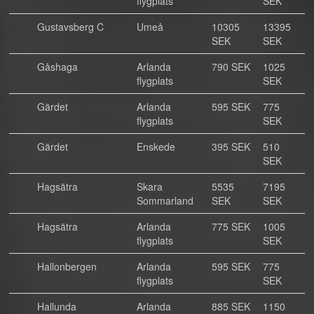
flygplats
SEK
Gustavsberg C
Umeå
10305
13395
SEK
SEK
Gåshaga
Arlanda
790 SEK
1025
flygplats
SEK
Gärdet
Arlanda
595 SEK
775
flygplats
SEK
Gärdet
Enskede
395 SEK
510
SEK
Hagsätra
Skara
5535
7195
Sommarland
SEK
SEK
Hagsätra
Arlanda
775 SEK
1005
flygplats
SEK
Hallonbergen
Arlanda
595 SEK
775
flygplats
SEK
Hallunda
Arlanda
885 SEK
1150