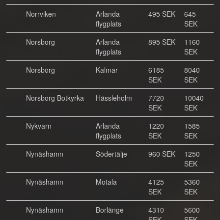
Norrviken
Arlanda
495 SEK
645
flygplats
SEK
Norsborg
Arlanda
895 SEK
1160
flygplats
SEK
Norsborg
Kalmar
6185
8040
SEK
SEK
Norsborg Botkyrka
Hässleholm
7720
10040
SEK
SEK
Nykvarn
Arlanda
1220
1585
flygplats
SEK
SEK
Nynäshamn
Södertälje
960 SEK
1250
SEK
Nynäshamn
Motala
4125
5360
SEK
SEK
Nynäshamn
Borlänge
4310
5600
SEK
SEK