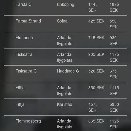
Farsta C
Enköping
1445
1875
SEK
SEK
Farsta Strand
Solna
425 SEK
550
SEK
Finnboda
Arlanda
715 SEK
930
flygplats
SEK
Fisksätra
Arlanda
905 SEK
1175
flygplats
SEK
Fisksätra C
Huddinge C
520 SEK
675
SEK
Fittja
Arlanda
850 SEK
1115
flygplats
SEK
Fittja
Karlstad
4575
5950
SEK
SEK
Flemingsberg
Arlanda
865 SEK
1125
flygplats
SEK