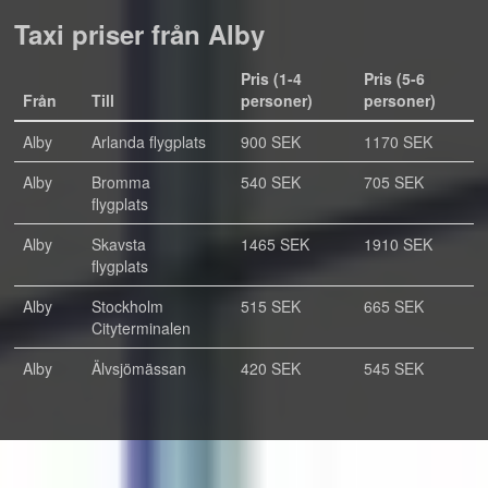
Taxi priser från Alby
Pris (1-4
Pris (5-6
Från
Till
personer)
personer)
Alby
Arlanda flygplats
900 SEK
1170 SEK
Alby
Bromma
540 SEK
705 SEK
flygplats
Alby
Skavsta
1465 SEK
1910 SEK
flygplats
Alby
Stockholm
515 SEK
665 SEK
Cityterminalen
Alby
Älvsjömässan
420 SEK
545 SEK