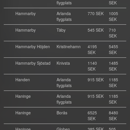
flygplats
SEK
Hammarby
Arlanda
770 SEK
1005
flygplats
SEK
Hammarby
Täby
545 SEK
710
SEK
Hammarby Höjden
Kristinehamn
4195
5455
SEK
SEK
Hammarby Sjöstad
Knivsta
1140
1485
SEK
SEK
Handen
Arlanda
915 SEK
1185
flygplats
SEK
Haninge
Arlanda
915 SEK
1185
flygplats
SEK
Haninge
Borås
6525
8480
SEK
SEK
Haninge
Globen
385 SEK
505