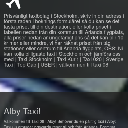
Prisvänligt taxibolag i Stockholm, skriv in din adress i
första raden i boknings formuläret så du kan se det
fasta priset till din destination, eller kolla priset i
tabellen nedan från din kommun till Arlanda flygplats,
alla priser nedan är ungefärligt pris så det kan blir 10
kr mer eller mindre, vi har räknat priset från tåg
stationen eller centrum till Arlanda flygplats, OBS: Ni
kan kolla billigaste taxi i Stockholm och jämföra oss
med | Taxi Stockholm | Taxi Kurir | Taxi 020 | Sverige
Taxi | Top Cab | UBER | välkommen till taxi 08
Alby Taxi!
Välkommen till Taxi 08 i Alby! Behöver du en pålitlig taxi i Alby:
Taxi 08 erbjuder prisvärda resor till och från Arlanda, Bromma,