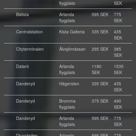
flygplats
SEK
Bällsta
Arlanda
595 SEK
775
flygplats
SEK
Centralstation
Kista Galleria
335 SEK
435
SEK
Cityterminalen
Älvsjömässan
295 SEK
385
SEK
Dalarö
Arlanda
1180
1535
flygplats
SEK
SEK
Danderyd
Hägersten
335 SEK
435
SEK
Danderyd
Bromma
375 SEK
490
flygplats
SEK
Danderyd
Arlanda
595 SEK
775
flygplats
SEK
Djurgården
Arlanda
595 SEK
775