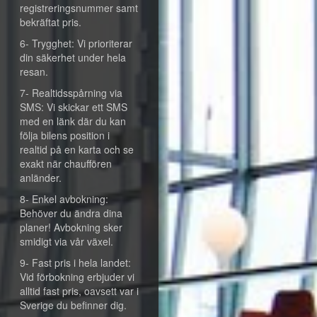
registreringsnummer samt
bekräftat pris.
6- Trygghet: Vi prioriterar
din säkerhet under hela
resan.
7- Realtidsspårning via
SMS: Vi skickar ett SMS
med en länk där du kan
följa bilens position i
realtid på en karta och se
exakt när chauffören
anländer.
8- Enkel avbokning:
Behöver du ändra dina
planer! Avbokning sker
smidigt via vår växel.
9- Fast pris i hela landet:
Vid förbokning erbjuder vi
alltid fast pris, oavsett var i
Sverige du befinner dig.