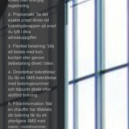
registrering.
2- Prisöversikt: Se det
exakta priset direkt vid
bokningsknappen så snart
du fyllt i dina
adressuppgifter.
3- Flexibel betalning: Välj
att betala med kort,
kontant eller genom
delbetalning direkt i bilen.
4- Omedelbar bekräftelse:
Du får en SMS-bekräftelse
med bokningsnummer
och tidpunkt direkt efter
slutförd bokning.
5- Förarinformation: När
en chaufför har tilldelats
din bokning får du ett
ytterligare SMS med
namn, mobilnummer,