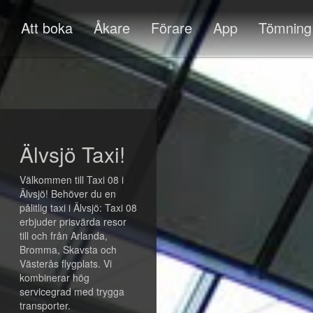
Att boka
Åkare
Förare
App
Tömning
Älvsjö Taxi!
Välkommen till Taxi 08 i
Älvsjö! Behöver du en
pålitlig taxi i Älvsjö: Taxi 08
erbjuder prisvärda resor
till och från Arlanda,
Bromma, Skavsta och
Västerås flygplats. Vi
kombinerar hög
servicegrad med trygga
transporter.