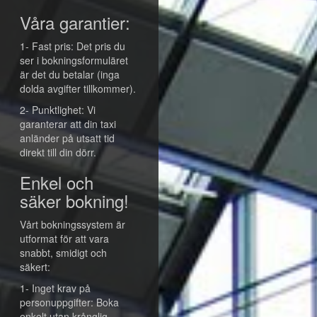
Våra garantier:
1- Fast pris: Det pris du
ser i bokningsformuläret
är det du betalar (inga
dolda avgifter tillkommer).
2- Punktlighet: Vi
garanterar att din taxi
anländer på utsatt tid
direkt till din dörr.
Enkel och
säker bokning!
Vårt bokningssystem är
utformat för att vara
snabbt, smidigt och
säkert:
1- Inget krav på
personuppgifter: Boka
enkelt utan krånglig