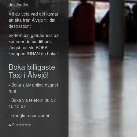
destination
Vill du veta vad det kostar
att åka från Älvsjö till din
destination:
Skriv in din gatuadress då
kommer du se ditt pris
längst ner vid BOKA
knappen INNAN du bokar.
Boka billigaste
Taxi i Älvsjö!
- Boka själv online dygnet
runt
- Boka via telefon: 08-57
15 15 57
- Google recensioner:
4,9 ⭐⭐⭐⭐⭐