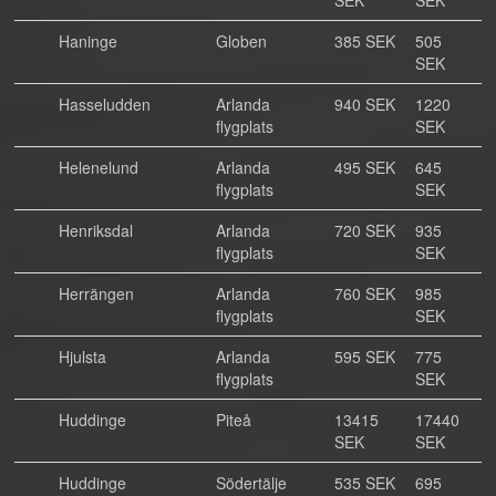
SEK
SEK
Haninge
Globen
385 SEK
505
SEK
Hasseludden
Arlanda
940 SEK
1220
flygplats
SEK
Helenelund
Arlanda
495 SEK
645
flygplats
SEK
Henriksdal
Arlanda
720 SEK
935
flygplats
SEK
Herrängen
Arlanda
760 SEK
985
flygplats
SEK
Hjulsta
Arlanda
595 SEK
775
flygplats
SEK
Huddinge
Piteå
13415
17440
SEK
SEK
Huddinge
Södertälje
535 SEK
695