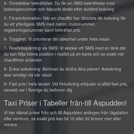
4- Omedelbar bekräftelse: Du får en SMS-bekräftelse med
bokningsnummer och tidpunkt direkt efter slutförd bokning.
5- Förarinformation: När en chaufför har tilldelats din bokning får
du ett ytterligare SMS med namn, mobilnummer,
registreringsnummer samt bekräftat pris.
6- Trygghet: Vi prioriterar din säkerhet under hela resan.
7- Realtidsspårning via SMS: Vi skickar ett SMS med en länk där
du kan följa bilens position i realtid på en karta och se exakt när
chauffören anländer.
8- Enkel avbokning: Behöver du ändra dina planer! Avbokning
sker smidigt via vår växel.
9- Fast pris i hela landet: Vid förbokning erbjuder vi alltid fast pris,
oavsett var i Sverige du befinner dig.
Taxi Priser i Tabeller från-till Aspudden!
Vi har räknat priser från och till Aspudden antingen från tågstation
eller centrum, så exakt pris kan bli 10 eller 20 kronor mer eller
mindre.