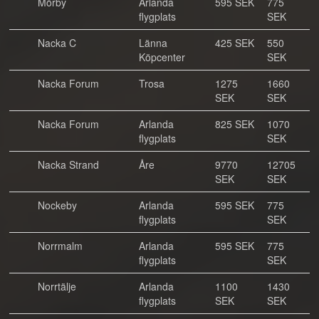
Mörby
Arlanda
595 SEK
775
flygplats
SEK
Nacka C
Länna
425 SEK
550
Köpcenter
SEK
Nacka Forum
Trosa
1275
1660
SEK
SEK
Nacka Forum
Arlanda
825 SEK
1070
flygplats
SEK
Nacka Strand
Åre
9770
12705
SEK
SEK
Nockeby
Arlanda
595 SEK
775
flygplats
SEK
Norrmalm
Arlanda
595 SEK
775
flygplats
SEK
Norrtälje
Arlanda
1100
1430
flygplats
SEK
SEK