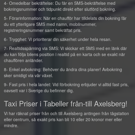
4- Omedelbar bekräftelse: Du får en SMS-bekräftelse med
bokningsnummer och tidpunkt direkt efter slutförd bokning.
5- Förarinformation: När en chaufför har tilldelats din bokning får
du ett ytterligare SMS med namn, mobilnummer,
registreringsnummer samt bekräftat pris.
6- Trygghet: Vi prioriterar din säkerhet under hela resan.
7- Realtidsspårning via SMS: Vi skickar ett SMS med en länk där
du kan följa bilens position i realtid på en karta och se exakt när
chauffören anländer.
8- Enkel avbokning: Behöver du ändra dina planer! Avbokning
sker smidigt via vår växel.
9- Fast pris i hela landet: Vid förbokning erbjuder vi alltid fast pris,
oavsett var i Sverige du befinner dig.
Taxi Priser i Tabeller från-till Axelsberg!
Vi har räknat priser från och till Axelsberg antingen från tågstation
eller centrum, så exakt pris kan bli 10 eller 20 kronor mer eller
mindre.