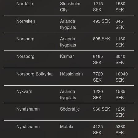
Norrtälje
Stockholm
1215
1580
City
SEK
SEK
Norrviken
Arlanda
495 SEK
645
flygplats
SEK
Norsborg
Arlanda
895 SEK
1160
flygplats
SEK
Norsborg
Kalmar
6185
8040
SEK
SEK
Norsborg Botkyrka
Hässleholm
7720
10040
SEK
SEK
Nykvarn
Arlanda
1220
1585
flygplats
SEK
SEK
Nynäshamn
Södertälje
960 SEK
1250
SEK
Nynäshamn
Motala
4125
5360
SEK
SEK