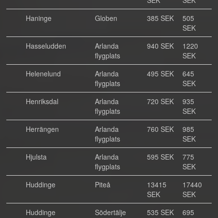
SEK
SEK
Haninge
Globen
385 SEK
505
SEK
Hasseludden
Arlanda
940 SEK
1220
flygplats
SEK
Helenelund
Arlanda
495 SEK
645
flygplats
SEK
Henriksdal
Arlanda
720 SEK
935
flygplats
SEK
Herrängen
Arlanda
760 SEK
985
flygplats
SEK
Hjulsta
Arlanda
595 SEK
775
flygplats
SEK
Huddinge
Piteå
13415
17440
SEK
SEK
Huddinge
Södertälje
535 SEK
695