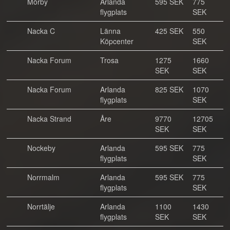
Mörby
Arlanda
595 SEK
775
flygplats
SEK
Nacka C
Länna
425 SEK
550
Köpcenter
SEK
Nacka Forum
Trosa
1275
1660
SEK
SEK
Nacka Forum
Arlanda
825 SEK
1070
flygplats
SEK
Nacka Strand
Åre
9770
12705
SEK
SEK
Nockeby
Arlanda
595 SEK
775
flygplats
SEK
Norrmalm
Arlanda
595 SEK
775
flygplats
SEK
Norrtälje
Arlanda
1100
1430
flygplats
SEK
SEK