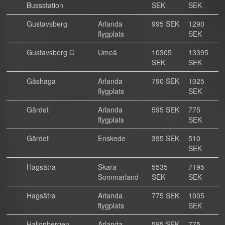
Bussstation
SEK
SEK
Gustavsberg
Arlanda
995 SEK
1290
flygplats
SEK
Gustavsberg C
Umeå
10305
13395
SEK
SEK
Gåshaga
Arlanda
790 SEK
1025
flygplats
SEK
Gärdet
Arlanda
595 SEK
775
flygplats
SEK
Gärdet
Enskede
395 SEK
510
SEK
Hagsätra
Skara
5535
7195
Sommarland
SEK
SEK
Hagsätra
Arlanda
775 SEK
1005
flygplats
SEK
Hallonbergen
Arlanda
595 SEK
775