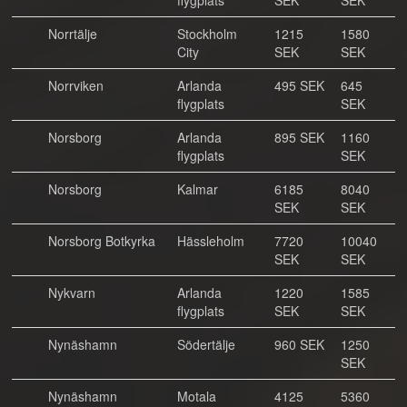
flygplats
SEK
SEK
Norrtälje
Stockholm
1215
1580
City
SEK
SEK
Norrviken
Arlanda
495 SEK
645
flygplats
SEK
Norsborg
Arlanda
895 SEK
1160
flygplats
SEK
Norsborg
Kalmar
6185
8040
SEK
SEK
Norsborg Botkyrka
Hässleholm
7720
10040
SEK
SEK
Nykvarn
Arlanda
1220
1585
flygplats
SEK
SEK
Nynäshamn
Södertälje
960 SEK
1250
SEK
Nynäshamn
Motala
4125
5360