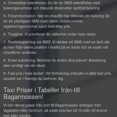
4- Omedelbar bekräftelse: Du får en SMS-bekräftelse med
bokningsnummer och tidpunkt direkt efter slutförd bokning.
5- Förarinformation: När en chaufför har tilldelats din bokning får
du ett ytterligare SMS med namn, mobilnummer,
registreringsnummer samt bekräftat pris.
6- Trygghet: Vi prioriterar din säkerhet under hela resan.
7- Realtidsspårning via SMS: Vi skickar ett SMS med en länk där
du kan följa bilens position i realtid på en karta och se exakt när
chauffören anländer.
8- Enkel avbokning: Behöver du ändra dina planer! Avbokning
sker smidigt via vår växel.
9- Fast pris i hela landet: Vid förbokning erbjuder vi alltid fast pris,
oavsett var i Sverige du befinner dig.
Taxi Priser i Tabeller från-till
Bagarmossen!
Vi har räknat priser från och till Bagarmossen antingen från
tågstation eller centrum, så exakt pris kan bli 10 eller 20 kronor
mer eller mindre.