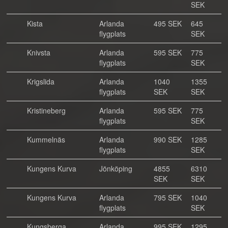
SEK
Kista
Arlanda
495 SEK
645
flygplats
SEK
Knivsta
Arlanda
595 SEK
775
flygplats
SEK
Krigslida
Arlanda
1040
1355
flygplats
SEK
SEK
Kristineberg
Arlanda
595 SEK
775
flygplats
SEK
Kummelnäs
Arlanda
990 SEK
1285
flygplats
SEK
Kungens Kurva
Jönköping
4855
6310
SEK
SEK
Kungens Kurva
Arlanda
795 SEK
1040
flygplats
SEK
Kungsberga
Arlanda
995 SEK
1295