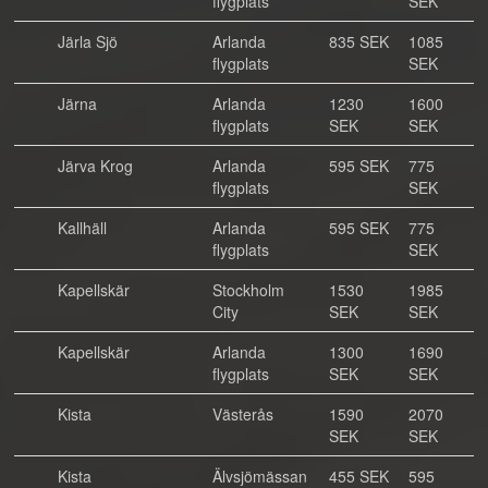
flygplats
SEK
Järla Sjö
Arlanda
835 SEK
1085
flygplats
SEK
Järna
Arlanda
1230
1600
flygplats
SEK
SEK
Järva Krog
Arlanda
595 SEK
775
flygplats
SEK
Kallhäll
Arlanda
595 SEK
775
flygplats
SEK
Kapellskär
Stockholm
1530
1985
City
SEK
SEK
Kapellskär
Arlanda
1300
1690
flygplats
SEK
SEK
Kista
Västerås
1590
2070
SEK
SEK
Kista
Älvsjömässan
455 SEK
595