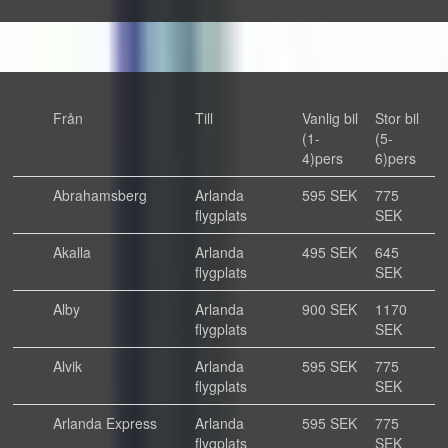
Från
Till
Vanlig bil
Stor bil
(1-
(5-
4)pers
6)pers
Abrahamsberg
Arlanda
595 SEK
775
flygplats
SEK
Akalla
Arlanda
495 SEK
645
flygplats
SEK
Alby
Arlanda
900 SEK
1170
flygplats
SEK
Alvik
Arlanda
595 SEK
775
flygplats
SEK
Arlanda Express
Arlanda
595 SEK
775
flygplats
SEK