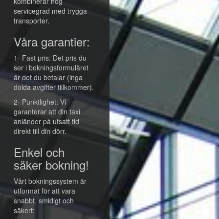
kombinerar hög
servicegrad med trygga
transporter.
Våra garantier:
1- Fast pris: Det pris du
ser i bokningsformuläret
är det du betalar (inga
dolda avgifter tillkommer).
2- Punktlighet: Vi
garanterar att din taxi
anländer på utsatt tid
direkt till din dörr.
Enkel och
säker bokning!
Vårt bokningssystem är
utformat för att vara
snabbt, smidigt och
säkert: