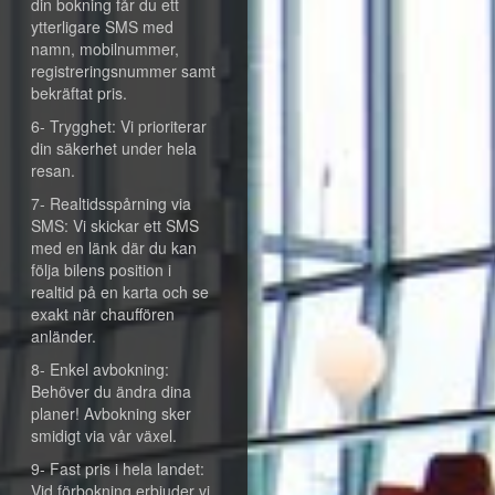
din bokning får du ett
ytterligare SMS med
namn, mobilnummer,
registreringsnummer samt
bekräftat pris.
6- Trygghet: Vi prioriterar
din säkerhet under hela
resan.
7- Realtidsspårning via
SMS: Vi skickar ett SMS
med en länk där du kan
följa bilens position i
realtid på en karta och se
exakt när chauffören
anländer.
8- Enkel avbokning:
Behöver du ändra dina
planer! Avbokning sker
smidigt via vår växel.
9- Fast pris i hela landet:
Vid förbokning erbjuder vi