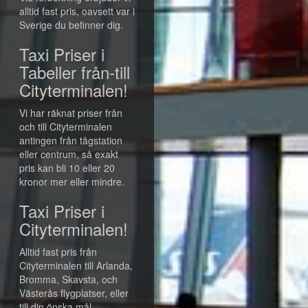
alltid fast pris, oavsett var i
Sverige du befinner dig.
Taxi Priser i
Tabeller från-till
Cityterminalen!
Vi har räknat priser från
och till Cityterminalen
antingen från tågstation
eller centrum, så exakt
pris kan bli 10 eller 20
kronor mer eller mindre.
Taxi Priser i
Cityterminalen!
Alltid fast pris från
Cityterminalen till Arlanda,
Bromma, Skavsta, och
Västerås flygplatser, eller
till din önska mål.