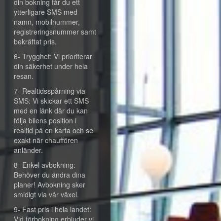
din bokning får du ett
ytterligare SMS med
namn, mobilnummer,
registreringsnummer samt
bekräftat pris.
6- Trygghet: Vi prioriterar
din säkerhet under hela
resan.
7- Realtidsspårning via
SMS: Vi skickar ett SMS
med en länk där du kan
följa bilens position i
realtid på en karta och se
exakt när chauffören
anländer.
8- Enkel avbokning:
Behöver du ändra dina
planer! Avbokning sker
smidigt via vår växel.
9- Fast pris i hela landet:
Vid förbokning erbjuder vi