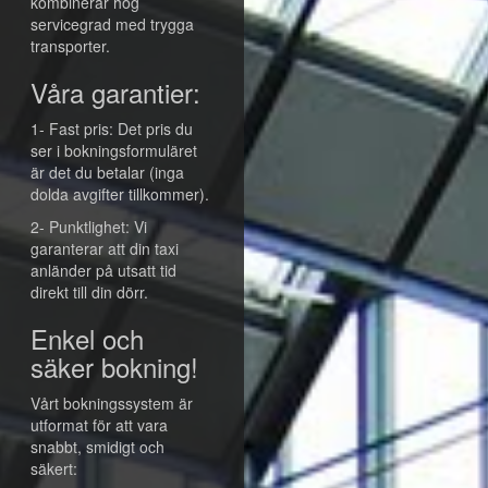
kombinerar hög
servicegrad med trygga
transporter.
Våra garantier:
1- Fast pris: Det pris du
ser i bokningsformuläret
är det du betalar (inga
dolda avgifter tillkommer).
2- Punktlighet: Vi
garanterar att din taxi
anländer på utsatt tid
direkt till din dörr.
Enkel och
säker bokning!
Vårt bokningssystem är
utformat för att vara
snabbt, smidigt och
säkert: