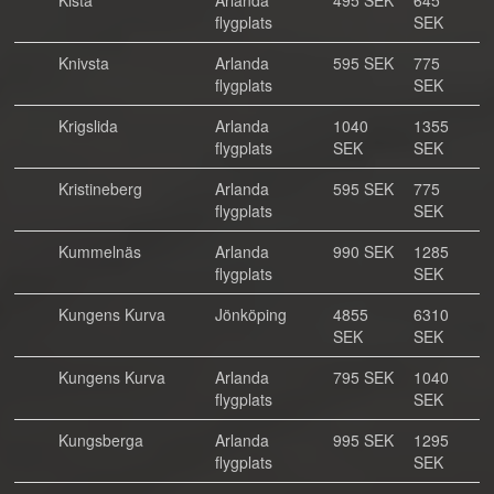
Kista
Arlanda
495 SEK
645
flygplats
SEK
Knivsta
Arlanda
595 SEK
775
flygplats
SEK
Krigslida
Arlanda
1040
1355
flygplats
SEK
SEK
Kristineberg
Arlanda
595 SEK
775
flygplats
SEK
Kummelnäs
Arlanda
990 SEK
1285
flygplats
SEK
Kungens Kurva
Jönköping
4855
6310
SEK
SEK
Kungens Kurva
Arlanda
795 SEK
1040
flygplats
SEK
Kungsberga
Arlanda
995 SEK
1295
flygplats
SEK