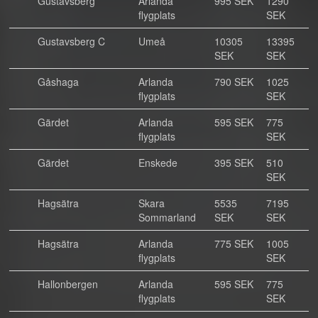
Gustavsberg
Arlanda
995 SEK
1290
flygplats
SEK
Gustavsberg C
Umeå
10305
13395
SEK
SEK
Gåshaga
Arlanda
790 SEK
1025
flygplats
SEK
Gärdet
Arlanda
595 SEK
775
flygplats
SEK
Gärdet
Enskede
395 SEK
510
SEK
Hagsätra
Skara
5535
7195
Sommarland
SEK
SEK
Hagsätra
Arlanda
775 SEK
1005
flygplats
SEK
Hallonbergen
Arlanda
595 SEK
775
flygplats
SEK