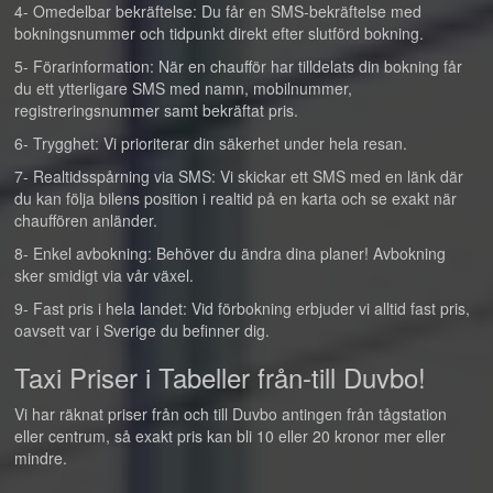
4- Omedelbar bekräftelse: Du får en SMS-bekräftelse med
bokningsnummer och tidpunkt direkt efter slutförd bokning.
5- Förarinformation: När en chaufför har tilldelats din bokning får
du ett ytterligare SMS med namn, mobilnummer,
registreringsnummer samt bekräftat pris.
6- Trygghet: Vi prioriterar din säkerhet under hela resan.
7- Realtidsspårning via SMS: Vi skickar ett SMS med en länk där
du kan följa bilens position i realtid på en karta och se exakt när
chauffören anländer.
8- Enkel avbokning: Behöver du ändra dina planer! Avbokning
sker smidigt via vår växel.
9- Fast pris i hela landet: Vid förbokning erbjuder vi alltid fast pris,
oavsett var i Sverige du befinner dig.
Taxi Priser i Tabeller från-till Duvbo!
Vi har räknat priser från och till Duvbo antingen från tågstation
eller centrum, så exakt pris kan bli 10 eller 20 kronor mer eller
mindre.