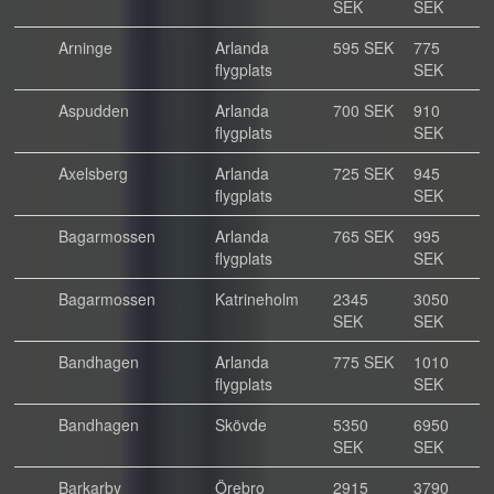
SEK
SEK
Arninge
Arlanda
595 SEK
775
flygplats
SEK
Aspudden
Arlanda
700 SEK
910
flygplats
SEK
Axelsberg
Arlanda
725 SEK
945
flygplats
SEK
Bagarmossen
Arlanda
765 SEK
995
flygplats
SEK
Bagarmossen
Katrineholm
2345
3050
SEK
SEK
Bandhagen
Arlanda
775 SEK
1010
flygplats
SEK
Bandhagen
Skövde
5350
6950
SEK
SEK
Barkarby
Örebro
2915
3790