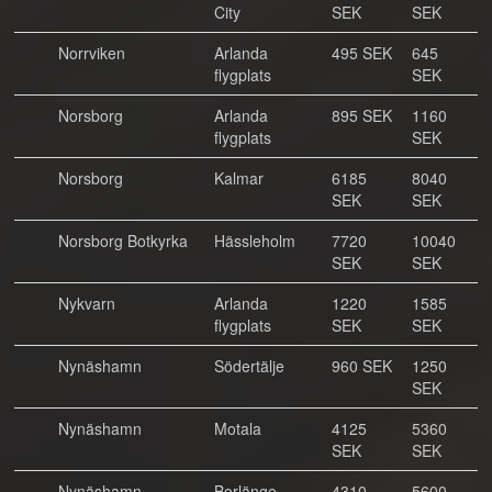
City
SEK
SEK
Norrviken
Arlanda
495 SEK
645
flygplats
SEK
Norsborg
Arlanda
895 SEK
1160
flygplats
SEK
Norsborg
Kalmar
6185
8040
SEK
SEK
Norsborg Botkyrka
Hässleholm
7720
10040
SEK
SEK
Nykvarn
Arlanda
1220
1585
flygplats
SEK
SEK
Nynäshamn
Södertälje
960 SEK
1250
SEK
Nynäshamn
Motala
4125
5360
SEK
SEK
Nynäshamn
Borlänge
4310
5600