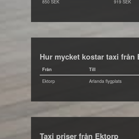
850 SEK
919 SEK
Hur mycket kostar taxi från 
Från
Till
Ektorp
Arlanda flygplats
Taxi priser från Ektorp