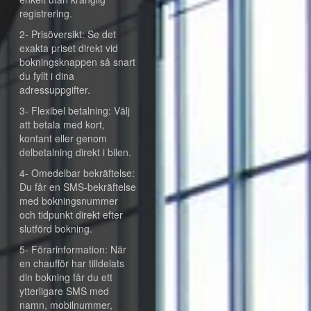
registrering.
2- Prisöversikt: Se det
exakta priset direkt vid
bokningsknappen så snart
du fyllt i dina
adressuppgifter.
3- Flexibel betalning: Välj
att betala med kort,
kontant eller genom
delbetalning direkt i bilen.
4- Omedelbar bekräftelse:
Du får en SMS-bekräftelse
med bokningsnummer
och tidpunkt direkt efter
slutförd bokning.
5- Förarinformation: När
en chaufför har tilldelats
din bokning får du ett
ytterligare SMS med
namn, mobilnummer,