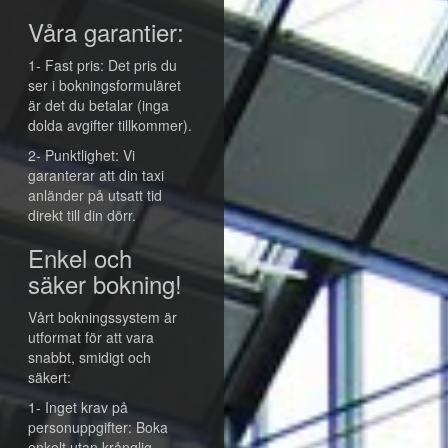
Våra garantier:
1- Fast pris: Det pris du
ser i bokningsformuläret
är det du betalar (inga
dolda avgifter tillkommer).
2- Punktlighet: Vi
garanterar att din taxi
anländer på utsatt tid
direkt till din dörr.
Enkel och
säker bokning!
Vårt bokningssystem är
utformat för att vara
snabbt, smidigt och
säkert:
1- Inget krav på
personuppgifter: Boka
enkelt utan krånglig