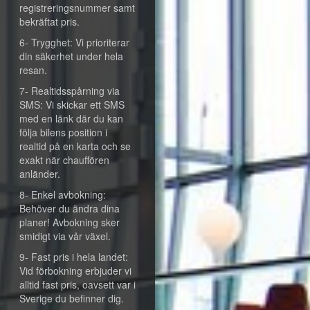
registreringsnummer samt
bekräftat pris.
6- Trygghet: Vi prioriterar
din säkerhet under hela
resan.
7- Realtidsspårning via
SMS: Vi skickar ett SMS
med en länk där du kan
följa bilens position i
realtid på en karta och se
exakt när chauffören
anländer.
8- Enkel avbokning:
Behöver du ändra dina
planer! Avbokning sker
smidigt via vår växel.
9- Fast pris i hela landet:
Vid förbokning erbjuder vi
alltid fast pris, oavsett var i
Sverige du befinner dig.