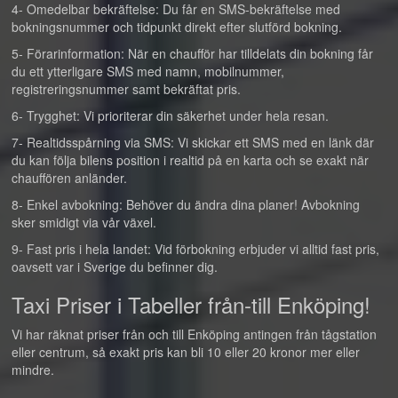
4- Omedelbar bekräftelse: Du får en SMS-bekräftelse med
bokningsnummer och tidpunkt direkt efter slutförd bokning.
5- Förarinformation: När en chaufför har tilldelats din bokning får
du ett ytterligare SMS med namn, mobilnummer,
registreringsnummer samt bekräftat pris.
6- Trygghet: Vi prioriterar din säkerhet under hela resan.
7- Realtidsspårning via SMS: Vi skickar ett SMS med en länk där
du kan följa bilens position i realtid på en karta och se exakt när
chauffören anländer.
8- Enkel avbokning: Behöver du ändra dina planer! Avbokning
sker smidigt via vår växel.
9- Fast pris i hela landet: Vid förbokning erbjuder vi alltid fast pris,
oavsett var i Sverige du befinner dig.
Taxi Priser i Tabeller från-till Enköping!
Vi har räknat priser från och till Enköping antingen från tågstation
eller centrum, så exakt pris kan bli 10 eller 20 kronor mer eller
mindre.