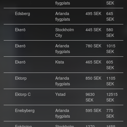
flygplats
SEK
Edsberg
Arlanda
495 SEK
645
flygplats
SEK
Ekerö
Stockholm
445 SEK
580
City
SEK
Ekerö
Arlanda
780 SEK
1015
flygplats
SEK
Ekerö
Kista
465 SEK
605
SEK
Ektorp
Arlanda
850 SEK
1105
flygplats
SEK
Ektorp C
Ystad
9630
12515
SEK
SEK
Enebyberg
Arlanda
595 SEK
775
flygplats
SEK
Enköping
Stockholm
1270
1655