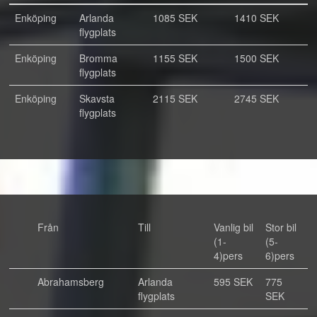
Enköping
Arlanda
1085 SEK
1410 SEK
flygplats
Enköping
Bromma
1155 SEK
1500 SEK
flygplats
Enköping
Skavsta
2115 SEK
2745 SEK
flygplats
Från
Till
Vanlig bil
Stor bil
(1-
(5-
4)pers
6)pers
Abrahamsberg
Arlanda
595 SEK
775
flygplats
SEK