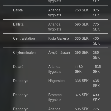
flygplats
SEK
Bålsta
Arlanda
750 SEK
975
flygplats
SEK
Bällsta
Arlanda
595 SEK
775
flygplats
SEK
Centralstation
Kista Galleria
335 SEK
435
SEK
Cityterminalen
Älvsjömässan
295 SEK
385
SEK
Dalarö
Arlanda
1180
1535
flygplats
SEK
SEK
Danderyd
Hägersten
335 SEK
435
SEK
Danderyd
Bromma
375 SEK
490
flygplats
SEK
Danderyd
Arlanda
595 SEK
775