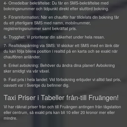
4- Omedelbar bekräftelse: Du får en SMS-bekräftelse med
bokningsnummer och tidpunkt direkt efter slutförd bokning.
5- Förarinformation: När en chaufför har tilldelats din bokning får
du ett ytterligare SMS med namn, mobilnummer,
registreringsnummer samt bekräftat pris.
6- Trygghet: Vi prioriterar din säkerhet under hela resan.
7- Realtidsspårning via SMS: Vi skickar ett SMS med en länk där
du kan följa bilens position i realtid på en karta och se exakt när
chauffören anländer.
8- Enkel avbokning: Behöver du ändra dina planer! Avbokning
sker smidigt via vår växel.
9- Fast pris i hela landet: Vid förbokning erbjuder vi alltid fast pris,
oavsett var i Sverige du befinner dig.
Taxi Priser i Tabeller från-till Fruängen!
Vi har räknat priser från och till Fruängen antingen från tågstation
eller centrum, så exakt pris kan bli 10 eller 20 kronor mer eller
mindre.