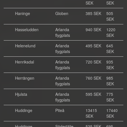
SEK
SEK
Haninge
Globen
385 SEK
505
SEK
Hasseludden
Arlanda
940 SEK
1220
flygplats
SEK
Helenelund
Arlanda
495 SEK
645
flygplats
SEK
Henriksdal
Arlanda
720 SEK
935
flygplats
SEK
Herrängen
Arlanda
760 SEK
985
flygplats
SEK
Hjulsta
Arlanda
595 SEK
775
flygplats
SEK
Huddinge
Piteå
13415
17440
SEK
SEK
Huddinge
Södertälje
535 SEK
695