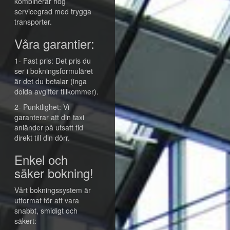
kombinerar hög
servicegrad med trygga
transporter.
Våra garantier:
1- Fast pris: Det pris du
ser i bokningsformuläret
är det du betalar (inga
dolda avgifter tillkommer).
2- Punktlighet: Vi
garanterar att din taxi
anländer på utsatt tid
direkt till din dörr.
Enkel och
säker bokning!
Vårt bokningssystem är
utformat för att vara
snabbt, smidigt och
säkert: