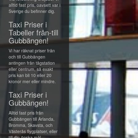
alltid fast pris, oavsett var i
Sverige du befinner dig.
Taxi Priser i
Tabeller från-till
Gubbängen!
Vi har räknat priser från
och till Gubbängen
antingen från tågstation
eller centrum, så exakt
pris kan bli 10 eller 20
kronor mer eller mindre.
Taxi Priser i
Gubbängen!
Alltid fast pris från
Gubbängen till Arlanda,
Bromma, Skavsta, och
Västerås flygplatser, eller
till din önska mål.