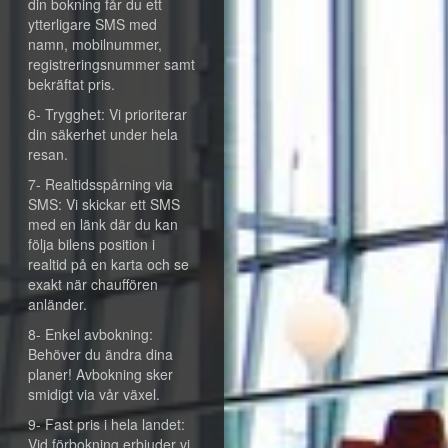
din bokning får du ett
ytterligare SMS med
namn, mobilnummer,
registreringsnummer samt
bekräftat pris.
6- Trygghet: Vi prioriterar
din säkerhet under hela
resan.
7- Realtidsspårning via
SMS: Vi skickar ett SMS
med en länk där du kan
följa bilens position i
realtid på en karta och se
exakt när chauffören
anländer.
8- Enkel avbokning:
Behöver du ändra dina
planer! Avbokning sker
smidigt via vår växel.
9- Fast pris i hela landet:
Vid förbokning erbjuder vi