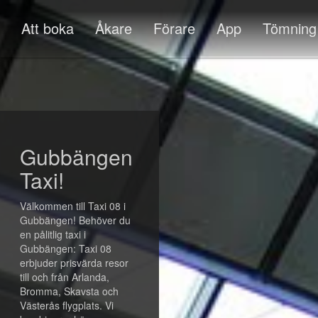
Att boka
Åkare
Förare
App
Tömning
Gubbängen
Taxi!
Välkommen till Taxi 08 i
Gubbängen! Behöver du
en pålitlig taxi i
Gubbängen: Taxi 08
erbjuder prisvärda resor
till och från Arlanda,
Bromma, Skavsta och
Västerås flygplats. Vi