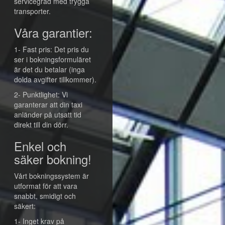
servicegrad med trygga
transporter.
Våra garantier:
1- Fast pris: Det pris du
ser i bokningsformuläret
är det du betalar (inga
dolda avgifter tillkommer).
2- Punktlighet: Vi
garanterar att din taxi
anländer på utsatt tid
direkt till din dörr.
Enkel och
säker bokning!
Vårt bokningssystem är
utformat för att vara
snabbt, smidigt och
säkert:
1- Inget krav på