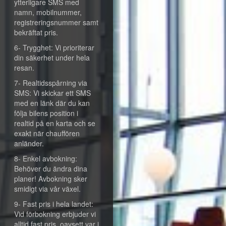
ytterligare SMS med
namn, mobilnummer,
registreringsnummer samt
bekräftat pris.
6- Trygghet: Vi prioriterar
din säkerhet under hela
resan.
7- Realtidsspårning via
SMS: Vi skickar ett SMS
med en länk där du kan
följa bilens position i
realtid på en karta och se
exakt när chauffören
anländer.
8- Enkel avbokning:
Behöver du ändra dina
planer! Avbokning sker
smidigt via vår växel.
9- Fast pris i hela landet:
Vid förbokning erbjuder vi
alltid fast pris, oavsett var i