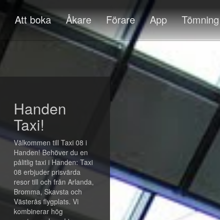
Att boka
Åkare
Förare
App
Tömning
Handen
Taxi!
Välkommen till Taxi 08 i
Handen! Behöver du en
pålitlig taxi i Handen: Taxi
08 erbjuder prisvärda
resor till och från Arlanda,
Bromma, Skavsta och
Västerås flygplats. Vi
kombinerar hög