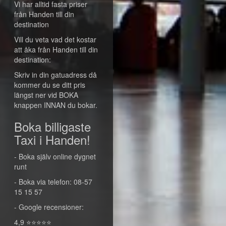
Vi har alltid fasta priser
från Handen till din
destination
Vill du veta vad det kostar
att åka från Handen till din
destination:
Skriv in din gatuadress då
kommer du se ditt pris
längst ner vid BOKA
knappen INNAN du bokar.
Boka billigaste
Taxi i Handen!
- Boka själv online dygnet
runt
- Boka via telefon: 08-57
15 15 57
- Google recensioner:
4,9 ⭐⭐⭐⭐⭐