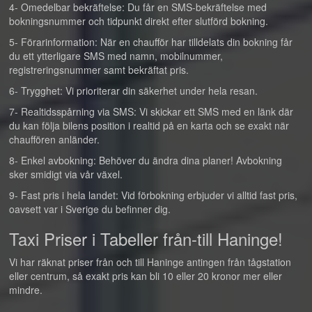
4- Omedelbar bekräftelse: Du får en SMS-bekräftelse med
bokningsnummer och tidpunkt direkt efter slutförd bokning.
5- Förarinformation: När en chaufför har tilldelats din bokning får
du ett ytterligare SMS med namn, mobilnummer,
registreringsnummer samt bekräftat pris.
6- Trygghet: Vi prioriterar din säkerhet under hela resan.
7- Realtidsspårning via SMS: Vi skickar ett SMS med en länk där
du kan följa bilens position i realtid på en karta och se exakt när
chauffören anländer.
8- Enkel avbokning: Behöver du ändra dina planer! Avbokning
sker smidigt via vår växel.
9- Fast pris i hela landet: Vid förbokning erbjuder vi alltid fast pris,
oavsett var i Sverige du befinner dig.
Taxi Priser i Tabeller från-till Haninge!
Vi har räknat priser från och till Haninge antingen från tågstation
eller centrum, så exakt pris kan bli 10 eller 20 kronor mer eller
mindre.