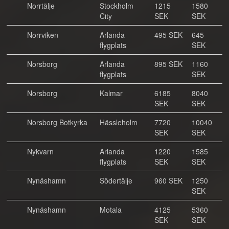
Norrtälje
Stockholm
1215
1580
City
SEK
SEK
Norrviken
Arlanda
495 SEK
645
flygplats
SEK
Norsborg
Arlanda
895 SEK
1160
flygplats
SEK
Norsborg
Kalmar
6185
8040
SEK
SEK
Norsborg Botkyrka
Hässleholm
7720
10040
SEK
SEK
Nykvarn
Arlanda
1220
1585
flygplats
SEK
SEK
Nynäshamn
Södertälje
960 SEK
1250
SEK
Nynäshamn
Motala
4125
5360
SEK
SEK