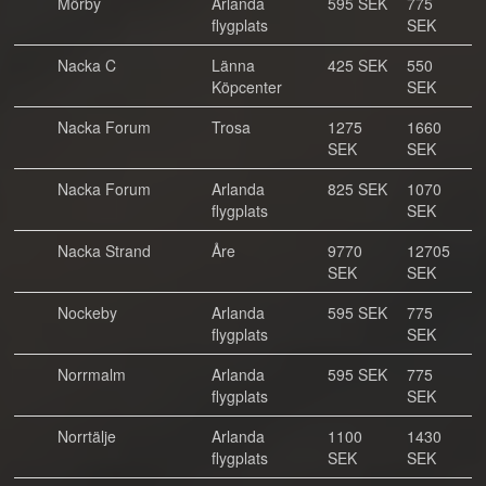
Mörby
Arlanda
595 SEK
775
flygplats
SEK
Nacka C
Länna
425 SEK
550
Köpcenter
SEK
Nacka Forum
Trosa
1275
1660
SEK
SEK
Nacka Forum
Arlanda
825 SEK
1070
flygplats
SEK
Nacka Strand
Åre
9770
12705
SEK
SEK
Nockeby
Arlanda
595 SEK
775
flygplats
SEK
Norrmalm
Arlanda
595 SEK
775
flygplats
SEK
Norrtälje
Arlanda
1100
1430
flygplats
SEK
SEK