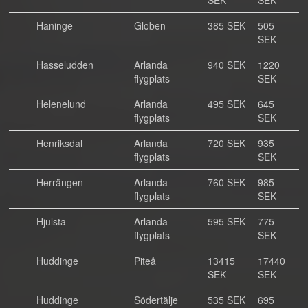
SEK
SEK
Haninge
Globen
385 SEK
505
SEK
Hasseludden
Arlanda
940 SEK
1220
flygplats
SEK
Helenelund
Arlanda
495 SEK
645
flygplats
SEK
Henriksdal
Arlanda
720 SEK
935
flygplats
SEK
Herrängen
Arlanda
760 SEK
985
flygplats
SEK
Hjulsta
Arlanda
595 SEK
775
flygplats
SEK
Huddinge
Piteå
13415
17440
SEK
SEK
Huddinge
Södertälje
535 SEK
695