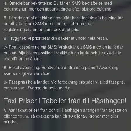
4- Omedelbar bekräftelse: Du får en SMS-bekräftelse med
bokningsnummer och tidpunkt direkt efter slutförd bokning.
5- Förarinformation: När en chaufför har tilldelats din bokning får
du ett ytterligare SMS med namn, mobilnummer,
registreringsnummer samt bekräftat pris.
6- Trygghet: Vi prioriterar din säkerhet under hela resan.
7- Realtidsspårning via SMS: Vi skickar ett SMS med en länk där
du kan följa bilens position i realtid på en karta och se exakt när
chauffören anländer.
8- Enkel avbokning: Behöver du ändra dina planer! Avbokning
sker smidigt via vår växel.
9- Fast pris i hela landet: Vid förbokning erbjuder vi alltid fast pris,
oavsett var i Sverige du befinner dig.
Taxi Priser i Tabeller från-till Hästhagen!
Vi har räknat priser från och till Hästhagen antingen från tågstation
eller centrum, så exakt pris kan bli 10 eller 20 kronor mer eller
mindre.