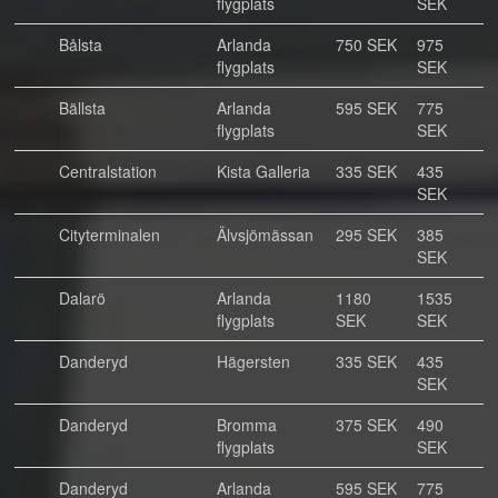
flygplats
SEK
Bålsta
Arlanda
750 SEK
975
flygplats
SEK
Bällsta
Arlanda
595 SEK
775
flygplats
SEK
Centralstation
Kista Galleria
335 SEK
435
SEK
Cityterminalen
Älvsjömässan
295 SEK
385
SEK
Dalarö
Arlanda
1180
1535
flygplats
SEK
SEK
Danderyd
Hägersten
335 SEK
435
SEK
Danderyd
Bromma
375 SEK
490
flygplats
SEK
Danderyd
Arlanda
595 SEK
775