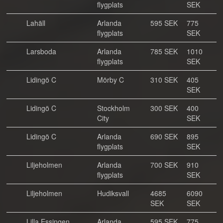
flygplats
SEK
Lahäll
Arlanda
595 SEK
775
flygplats
SEK
Larsboda
Arlanda
785 SEK
1010
flygplats
SEK
Lidingö C
Mörby C
310 SEK
405
SEK
Lidingö C
Stockholm
300 SEK
400
City
SEK
Lidingö C
Arlanda
690 SEK
895
flygplats
SEK
Liljeholmen
Arlanda
700 SEK
910
flygplats
SEK
Liljeholmen
Hudiksvall
4685
6090
SEK
SEK
Lilla Essingen
Arlanda
595 SEK
775