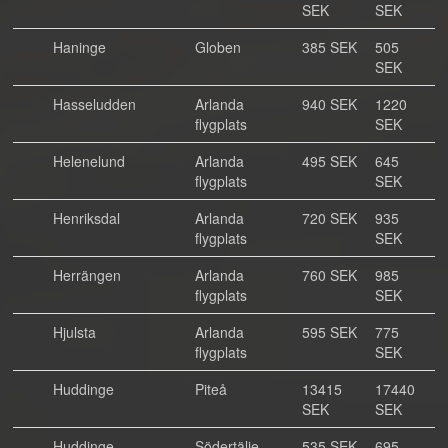
SEK
SEK
Haninge
Globen
385 SEK
505
SEK
Hasseludden
Arlanda
940 SEK
1220
flygplats
SEK
Helenelund
Arlanda
495 SEK
645
flygplats
SEK
Henriksdal
Arlanda
720 SEK
935
flygplats
SEK
Herrängen
Arlanda
760 SEK
985
flygplats
SEK
Hjulsta
Arlanda
595 SEK
775
flygplats
SEK
Huddinge
Piteå
13415
17440
SEK
SEK
Huddinge
Södertälje
535 SEK
695