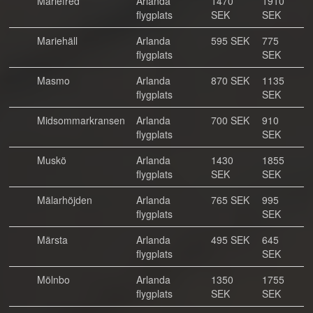
Mariefred
Arlanda
1470
1910
flygplats
SEK
SEK
Mariehäll
Arlanda
595 SEK
775
flygplats
SEK
Masmo
Arlanda
870 SEK
1135
flygplats
SEK
Midsommarkransen
Arlanda
700 SEK
910
flygplats
SEK
Muskö
Arlanda
1430
1855
flygplats
SEK
SEK
Mälarhöjden
Arlanda
765 SEK
995
flygplats
SEK
Märsta
Arlanda
495 SEK
645
flygplats
SEK
Mölnbo
Arlanda
1350
1755
flygplats
SEK
SEK