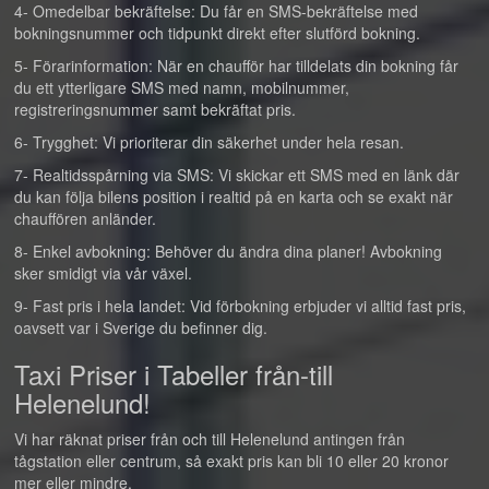
4- Omedelbar bekräftelse: Du får en SMS-bekräftelse med
bokningsnummer och tidpunkt direkt efter slutförd bokning.
5- Förarinformation: När en chaufför har tilldelats din bokning får
du ett ytterligare SMS med namn, mobilnummer,
registreringsnummer samt bekräftat pris.
6- Trygghet: Vi prioriterar din säkerhet under hela resan.
7- Realtidsspårning via SMS: Vi skickar ett SMS med en länk där
du kan följa bilens position i realtid på en karta och se exakt när
chauffören anländer.
8- Enkel avbokning: Behöver du ändra dina planer! Avbokning
sker smidigt via vår växel.
9- Fast pris i hela landet: Vid förbokning erbjuder vi alltid fast pris,
oavsett var i Sverige du befinner dig.
Taxi Priser i Tabeller från-till
Helenelund!
Vi har räknat priser från och till Helenelund antingen från
tågstation eller centrum, så exakt pris kan bli 10 eller 20 kronor
mer eller mindre.