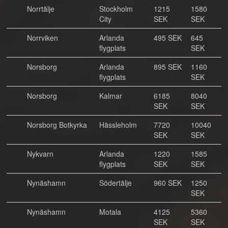
Norrtälje
Stockholm
1215
1580
City
SEK
SEK
Norrviken
Arlanda
495 SEK
645
flygplats
SEK
Norsborg
Arlanda
895 SEK
1160
flygplats
SEK
Norsborg
Kalmar
6185
8040
SEK
SEK
Norsborg Botkyrka
Hässleholm
7720
10040
SEK
SEK
Nykvarn
Arlanda
1220
1585
flygplats
SEK
SEK
Nynäshamn
Södertälje
960 SEK
1250
SEK
Nynäshamn
Motala
4125
5360
SEK
SEK