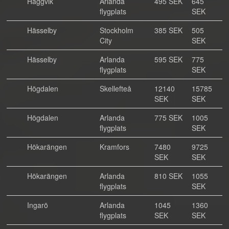
Häggvik
Arlanda
495 SEK
645
flygplats
SEK
Hässelby
Stockholm
385 SEK
505
City
SEK
Hässelby
Arlanda
595 SEK
775
flygplats
SEK
Högdalen
Skellefteå
12140
15785
SEK
SEK
Högdalen
Arlanda
775 SEK
1005
flygplats
SEK
Hökarängen
Kramfors
7480
9725
SEK
SEK
Hökarängen
Arlanda
810 SEK
1055
flygplats
SEK
Ingarö
Arlanda
1045
1360
flygplats
SEK
SEK