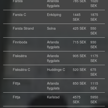
Farsta
Arlanda
785 SEK
1020
flygplats
SEK
Farsta C
Enköping
1445
1875
SEK
SEK
Farsta Strand
Solna
425 SEK
550
SEK
Finnboda
Arlanda
715 SEK
930
flygplats
SEK
Fisksätra
Arlanda
905 SEK
1175
flygplats
SEK
Fisksätra C
Huddinge C
520 SEK
675
SEK
Fittja
Arlanda
850 SEK
1115
flygplats
SEK
Fittja
Karlstad
4575
5950
SEK
SEK