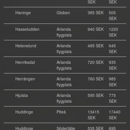
SEK
SEK
Haninge
Globen
385 SEK
505
SEK
Hasseludden
Arlanda
940 SEK
1220
flygplats
SEK
Helenelund
Arlanda
495 SEK
645
flygplats
SEK
Henriksdal
Arlanda
720 SEK
935
flygplats
SEK
Herrängen
Arlanda
760 SEK
985
flygplats
SEK
Hjulsta
Arlanda
595 SEK
775
flygplats
SEK
Huddinge
Piteå
13415
17440
SEK
SEK
Huddinge
Södertälje
535 SEK
695