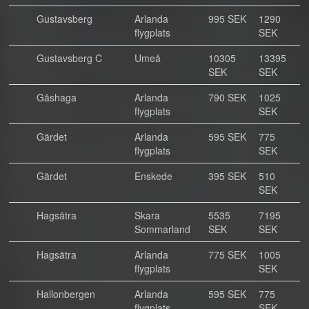
Gustavsberg
Arlanda
995 SEK
1290
flygplats
SEK
Gustavsberg C
Umeå
10305
13395
SEK
SEK
Gåshaga
Arlanda
790 SEK
1025
flygplats
SEK
Gärdet
Arlanda
595 SEK
775
flygplats
SEK
Gärdet
Enskede
395 SEK
510
SEK
Hagsätra
Skara
5535
7195
Sommarland
SEK
SEK
Hagsätra
Arlanda
775 SEK
1005
flygplats
SEK
Hallonbergen
Arlanda
595 SEK
775
flygplats
SEK