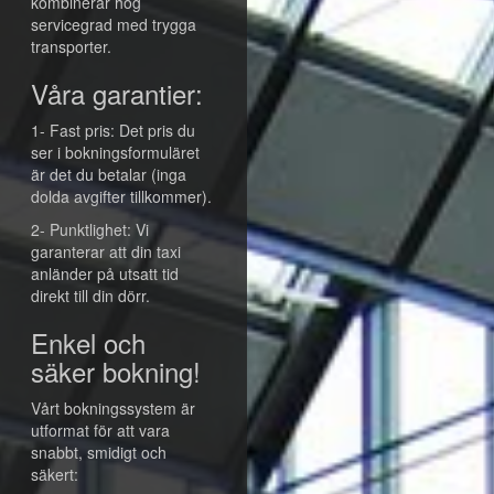
kombinerar hög
servicegrad med trygga
transporter.
Våra garantier:
1- Fast pris: Det pris du
ser i bokningsformuläret
är det du betalar (inga
dolda avgifter tillkommer).
2- Punktlighet: Vi
garanterar att din taxi
anländer på utsatt tid
direkt till din dörr.
Enkel och
säker bokning!
Vårt bokningssystem är
utformat för att vara
snabbt, smidigt och
säkert: