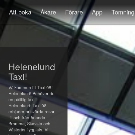
Att boka
Åkare
Förare
App
Tömning
Helenelund
Taxi!
Välkommen till Taxi 08 i
Helenelund! Behöver du
en pålitlig taxi i
Helenelund: Taxi 08
erbjuder prisvärda resor
till och från Arlanda,
Bromma, Skavsta och
Västerås flygplats. Vi