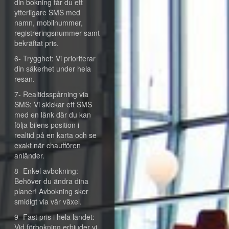
din bokning får du ett
ytterligare SMS med
namn, mobilnummer,
registreringsnummer samt
bekräftat pris.
6- Trygghet: Vi prioriterar
din säkerhet under hela
resan.
7- Realtidsspårning via
SMS: Vi skickar ett SMS
med en länk där du kan
följa bilens position i
realtid på en karta och se
exakt när chauffören
anländer.
8- Enkel avbokning:
Behöver du ändra dina
planer! Avbokning sker
smidigt via vår växel.
9- Fast pris i hela landet:
Vid förbokning erbjuder vi