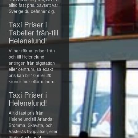
alltid fast pris, oavsett var i
Sverige du befinner dig.
Taxi Priser i
Tabeller från-till
Helenelund!
Vi har räknat priser från
och till Helenelund
antingen från tågstation
eller centrum, så exakt
pris kan bli 10 eller 20
kronor mer eller mindre.
Taxi Priser i
Helenelund!
Alltid fast pris från
Helenelund till Arlanda,
Bromma, Skavsta, och
Västerås flygplatser, eller
till din önska mål.