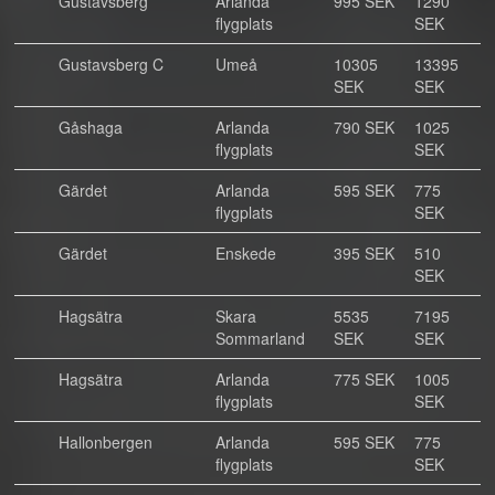
Gustavsberg
Arlanda
995 SEK
1290
flygplats
SEK
Gustavsberg C
Umeå
10305
13395
SEK
SEK
Gåshaga
Arlanda
790 SEK
1025
flygplats
SEK
Gärdet
Arlanda
595 SEK
775
flygplats
SEK
Gärdet
Enskede
395 SEK
510
SEK
Hagsätra
Skara
5535
7195
Sommarland
SEK
SEK
Hagsätra
Arlanda
775 SEK
1005
flygplats
SEK
Hallonbergen
Arlanda
595 SEK
775
flygplats
SEK