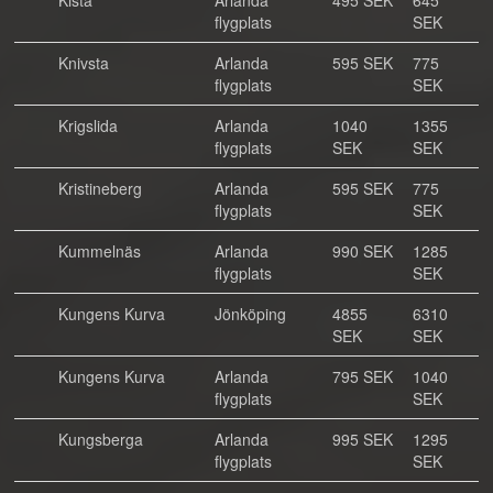
Kista
Arlanda
495 SEK
645
flygplats
SEK
Knivsta
Arlanda
595 SEK
775
flygplats
SEK
Krigslida
Arlanda
1040
1355
flygplats
SEK
SEK
Kristineberg
Arlanda
595 SEK
775
flygplats
SEK
Kummelnäs
Arlanda
990 SEK
1285
flygplats
SEK
Kungens Kurva
Jönköping
4855
6310
SEK
SEK
Kungens Kurva
Arlanda
795 SEK
1040
flygplats
SEK
Kungsberga
Arlanda
995 SEK
1295
flygplats
SEK