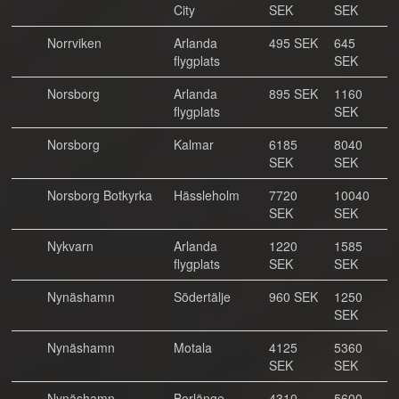
City
SEK
SEK
Norrviken
Arlanda
495 SEK
645
flygplats
SEK
Norsborg
Arlanda
895 SEK
1160
flygplats
SEK
Norsborg
Kalmar
6185
8040
SEK
SEK
Norsborg Botkyrka
Hässleholm
7720
10040
SEK
SEK
Nykvarn
Arlanda
1220
1585
flygplats
SEK
SEK
Nynäshamn
Södertälje
960 SEK
1250
SEK
Nynäshamn
Motala
4125
5360
SEK
SEK
Nynäshamn
Borlänge
4310
5600