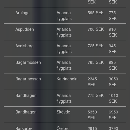
SEK
SEK
Arninge
Arlanda
595 SEK
775
flygplats
SEK
Aspudden
Arlanda
700 SEK
910
flygplats
SEK
Axelsberg
Arlanda
725 SEK
945
flygplats
SEK
Bagarmossen
Arlanda
765 SEK
995
flygplats
SEK
Bagarmossen
Katrineholm
2345
3050
SEK
SEK
Bandhagen
Arlanda
775 SEK
1010
flygplats
SEK
Bandhagen
Skövde
5350
6950
SEK
SEK
Barkarby
Örebro
2915
3790