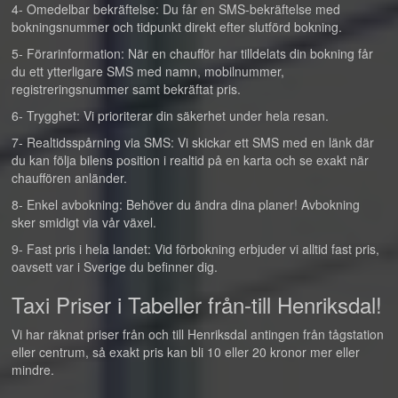
4- Omedelbar bekräftelse: Du får en SMS-bekräftelse med
bokningsnummer och tidpunkt direkt efter slutförd bokning.
5- Förarinformation: När en chaufför har tilldelats din bokning får
du ett ytterligare SMS med namn, mobilnummer,
registreringsnummer samt bekräftat pris.
6- Trygghet: Vi prioriterar din säkerhet under hela resan.
7- Realtidsspårning via SMS: Vi skickar ett SMS med en länk där
du kan följa bilens position i realtid på en karta och se exakt när
chauffören anländer.
8- Enkel avbokning: Behöver du ändra dina planer! Avbokning
sker smidigt via vår växel.
9- Fast pris i hela landet: Vid förbokning erbjuder vi alltid fast pris,
oavsett var i Sverige du befinner dig.
Taxi Priser i Tabeller från-till Henriksdal!
Vi har räknat priser från och till Henriksdal antingen från tågstation
eller centrum, så exakt pris kan bli 10 eller 20 kronor mer eller
mindre.