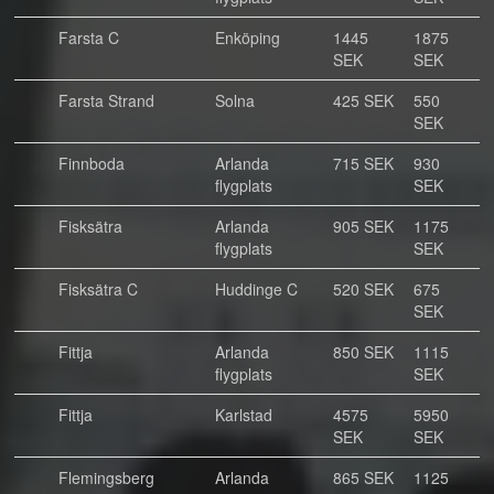
Farsta C
Enköping
1445
1875
SEK
SEK
Farsta Strand
Solna
425 SEK
550
SEK
Finnboda
Arlanda
715 SEK
930
flygplats
SEK
Fisksätra
Arlanda
905 SEK
1175
flygplats
SEK
Fisksätra C
Huddinge C
520 SEK
675
SEK
Fittja
Arlanda
850 SEK
1115
flygplats
SEK
Fittja
Karlstad
4575
5950
SEK
SEK
Flemingsberg
Arlanda
865 SEK
1125