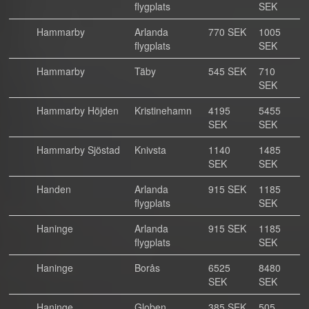
flygplats
SEK
Hammarby
Arlanda
770 SEK
1005
flygplats
SEK
Hammarby
Täby
545 SEK
710
SEK
Hammarby Höjden
Kristinehamn
4195
5455
SEK
SEK
Hammarby Sjöstad
Knivsta
1140
1485
SEK
SEK
Handen
Arlanda
915 SEK
1185
flygplats
SEK
Haninge
Arlanda
915 SEK
1185
flygplats
SEK
Haninge
Borås
6525
8480
SEK
SEK
Haninge
Globen
385 SEK
505