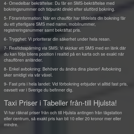
4- Omedelbar bekräftelse: Du får en SMS-bekräftelse med
bokningsnummer och tidpunkt direkt efter slutförd bokning.
5- Förarinformation: När en chaufför har tilldelats din bokning får
du ett ytterligare SMS med namn, mobilnummer,
registreringsnummer samt bekräftat pris.
6- Trygghet: Vi prioriterar din säkerhet under hela resan.
7- Realtidsspårning via SMS: Vi skickar ett SMS med en länk där
du kan följa bilens position i realtid på en karta och se exakt när
chauffören anländer.
8- Enkel avbokning: Behöver du ändra dina planer! Avbokning
sker smidigt via vår växel.
9- Fast pris i hela landet: Vid förbokning erbjuder vi alltid fast pris,
oavsett var i Sverige du befinner dig.
Taxi Priser i Tabeller från-till Hjulsta!
Vi har räknat priser från och till Hjulsta antingen från tågstation
eller centrum, så exakt pris kan bli 10 eller 20 kronor mer eller
mindre.