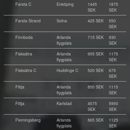
Farsta C
Enköping
1445
1875
SEK
SEK
Farsta Strand
Solna
425 SEK
550
SEK
Finnboda
Arlanda
715 SEK
930
flygplats
SEK
Fisksätra
Arlanda
905 SEK
1175
flygplats
SEK
Fisksätra C
Huddinge C
520 SEK
675
SEK
Fittja
Arlanda
850 SEK
1115
flygplats
SEK
Fittja
Karlstad
4575
5950
SEK
SEK
Flemingsberg
Arlanda
865 SEK
1125
flygplats
SEK