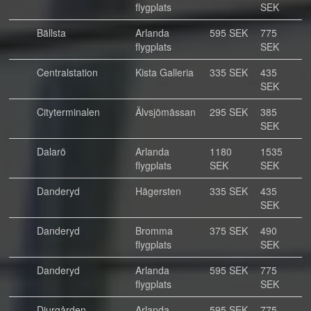
flygplats
SEK
Bällsta
Arlanda
595 SEK
775
flygplats
SEK
Centralstation
Kista Galleria
335 SEK
435
SEK
Cityterminalen
Älvsjömässan
295 SEK
385
SEK
Dalarö
Arlanda
1180
1535
flygplats
SEK
SEK
Danderyd
Hägersten
335 SEK
435
SEK
Danderyd
Bromma
375 SEK
490
flygplats
SEK
Danderyd
Arlanda
595 SEK
775
flygplats
SEK
Djurgården
Arlanda
595 SEK
775