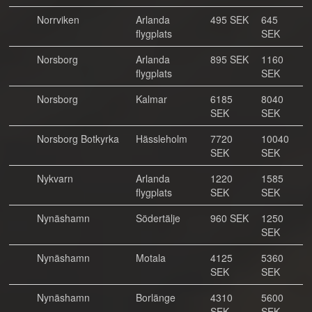
Norrviken
Arlanda
495 SEK
645
flygplats
SEK
Norsborg
Arlanda
895 SEK
1160
flygplats
SEK
Norsborg
Kalmar
6185
8040
SEK
SEK
Norsborg Botkyrka
Hässleholm
7720
10040
SEK
SEK
Nykvarn
Arlanda
1220
1585
flygplats
SEK
SEK
Nynäshamn
Södertälje
960 SEK
1250
SEK
Nynäshamn
Motala
4125
5360
SEK
SEK
Nynäshamn
Borlänge
4310
5600
SEK
SEK