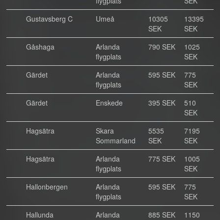
flygplats
SEK
Gustavsberg C
Umeå
10305
13395
SEK
SEK
Gåshaga
Arlanda
790 SEK
1025
flygplats
SEK
Gärdet
Arlanda
595 SEK
775
flygplats
SEK
Gärdet
Enskede
395 SEK
510
SEK
Hagsätra
Skara
5535
7195
Sommarland
SEK
SEK
Hagsätra
Arlanda
775 SEK
1005
flygplats
SEK
Hallonbergen
Arlanda
595 SEK
775
flygplats
SEK
Hallunda
Arlanda
885 SEK
1150