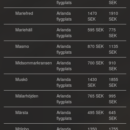
flygplats
SEK
Mariefred
Arlanda
1470
1910
flygplats
SEK
SEK
Mariehäll
Arlanda
595 SEK
775
flygplats
SEK
Masmo
Arlanda
870 SEK
1135
flygplats
SEK
Midsommarkransen
Arlanda
700 SEK
910
flygplats
SEK
Muskö
Arlanda
1430
1855
flygplats
SEK
SEK
Mälarhöjden
Arlanda
765 SEK
995
flygplats
SEK
Märsta
Arlanda
495 SEK
645
flygplats
SEK
Mölnbo
Arlanda
1350
1755