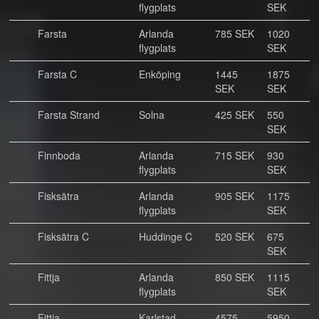
flygplats
SEK
Farsta
Arlanda
785 SEK
1020
flygplats
SEK
Farsta C
Enköping
1445
1875
SEK
SEK
Farsta Strand
Solna
425 SEK
550
SEK
Finnboda
Arlanda
715 SEK
930
flygplats
SEK
Fisksätra
Arlanda
905 SEK
1175
flygplats
SEK
Fisksätra C
Huddinge C
520 SEK
675
SEK
Fittja
Arlanda
850 SEK
1115
flygplats
SEK
Fittja
Karlstad
4575
5950