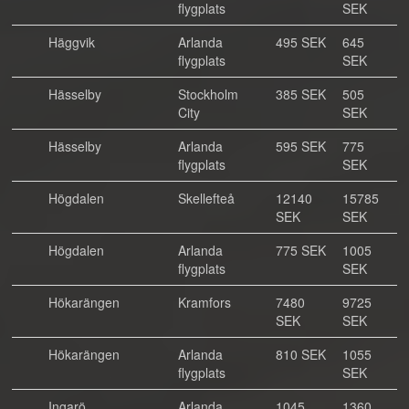
flygplats
SEK
Häggvik
Arlanda
495 SEK
645
flygplats
SEK
Hässelby
Stockholm
385 SEK
505
City
SEK
Hässelby
Arlanda
595 SEK
775
flygplats
SEK
Högdalen
Skellefteå
12140
15785
SEK
SEK
Högdalen
Arlanda
775 SEK
1005
flygplats
SEK
Hökarängen
Kramfors
7480
9725
SEK
SEK
Hökarängen
Arlanda
810 SEK
1055
flygplats
SEK
Ingarö
Arlanda
1045
1360