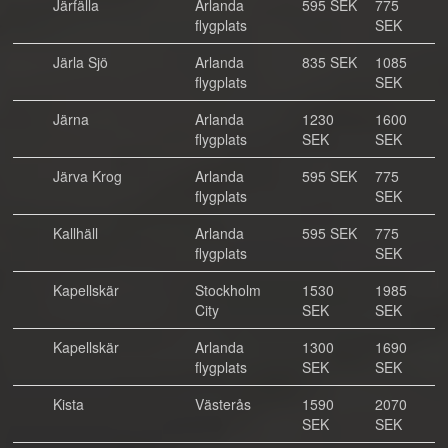
Järfälla
Arlanda
595 SEK
775
flygplats
SEK
Järla Sjö
Arlanda
835 SEK
1085
flygplats
SEK
Järna
Arlanda
1230
1600
flygplats
SEK
SEK
Järva Krog
Arlanda
595 SEK
775
flygplats
SEK
Kallhäll
Arlanda
595 SEK
775
flygplats
SEK
Kapellskär
Stockholm
1530
1985
City
SEK
SEK
Kapellskär
Arlanda
1300
1690
flygplats
SEK
SEK
Kista
Västerås
1590
2070
SEK
SEK