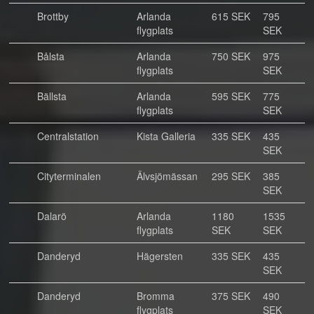
Brottby
Arlanda
615 SEK
795
flygplats
SEK
Bålsta
Arlanda
750 SEK
975
flygplats
SEK
Bällsta
Arlanda
595 SEK
775
flygplats
SEK
Centralstation
Kista Galleria
335 SEK
435
SEK
Cityterminalen
Älvsjömässan
295 SEK
385
SEK
Dalarö
Arlanda
1180
1535
flygplats
SEK
SEK
Danderyd
Hägersten
335 SEK
435
SEK
Danderyd
Bromma
375 SEK
490
flygplats
SEK