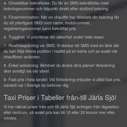
4- Omedelbar bekräftelse: Du får en SMS-bekräftelse med
bokningsnummer och tidpunkt direkt efter slutförd bokning.
5- Förarinformation: När en chaufför har tilldelats din bokning får
du ett ytterligare SMS med namn, mobilnummer,
registreringsnummer samt bekräftat pris.
6- Trygghet: Vi prioriterar din säkerhet under hela resan.
7- Realtidsspårning via SMS: Vi skickar ett SMS med en länk där
du kan följa bilens position i realtid på en karta och se exakt när
chauffören anländer.
8- Enkel avbokning: Behöver du ändra dina planer! Avbokning
sker smidigt via vår växel.
9- Fast pris i hela landet: Vid förbokning erbjuder vi alltid fast pris,
oavsett var i Sverige du befinner dig.
Taxi Priser i Tabeller från-till Järla Sjö!
Vi har räknat priser från och till Järla Sjö antingen från tågstation
eller centrum, så exakt pris kan bli 10 eller 20 kronor mer eller
mindre.