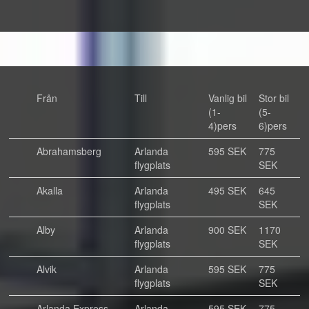
Från
Till
Vanlig bil
Stor bil
(1-
(5-
4)pers
6)pers
Abrahamsberg
Arlanda
595 SEK
775
flygplats
SEK
Akalla
Arlanda
495 SEK
645
flygplats
SEK
Alby
Arlanda
900 SEK
1170
flygplats
SEK
Alvik
Arlanda
595 SEK
775
flygplats
SEK
Arlanda Express
Arlanda
595 SEK
775