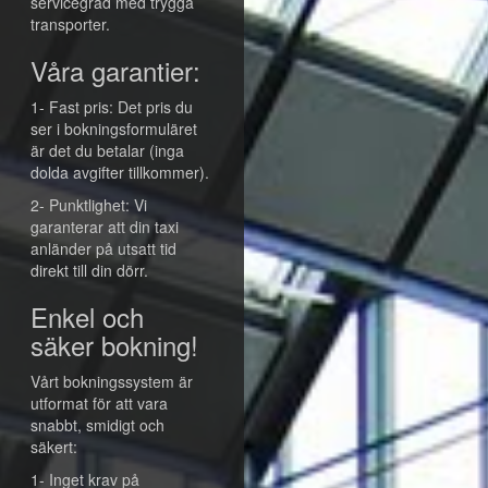
servicegrad med trygga
transporter.
Våra garantier:
1- Fast pris: Det pris du
ser i bokningsformuläret
är det du betalar (inga
dolda avgifter tillkommer).
2- Punktlighet: Vi
garanterar att din taxi
anländer på utsatt tid
direkt till din dörr.
Enkel och
säker bokning!
Vårt bokningssystem är
utformat för att vara
snabbt, smidigt och
säkert:
1- Inget krav på