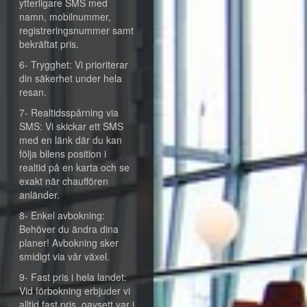
ytterligare SMS med
namn, mobilnummer,
registreringsnummer samt
bekräftat pris.
6- Trygghet: Vi prioriterar
din säkerhet under hela
resan.
7- Realtidsspårning via
SMS: Vi skickar ett SMS
med en länk där du kan
följa bilens position i
realtid på en karta och se
exakt när chauffören
anländer.
8- Enkel avbokning:
Behöver du ändra dina
planer! Avbokning sker
smidigt via vår växel.
9- Fast pris i hela landet:
Vid förbokning erbjuder vi
alltid fast pris, oavsett var i