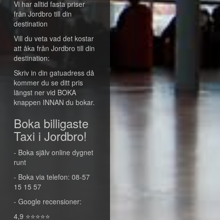
Vi har alltid fasta priser
från Jordbro till din
destination
Vill du veta vad det kostar
att åka från Jordbro till din
destination:
Skriv in din gatuadress då
kommer du se ditt pris
längst ner vid BOKA
knappen INNAN du bokar.
Boka billigaste
Taxi i Jordbro!
- Boka själv online dygnet
runt
- Boka via telefon: 08-57
15 15 57
- Google recensioner:
4,9 ⭐⭐⭐⭐⭐