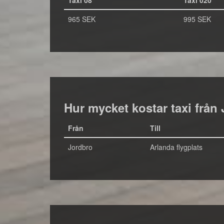
Taxi 08
Taxi 020
965 SEK
995 SEK
Hur mycket kostar taxi från 
Från
Till
Jordbro
Arlanda flygplats