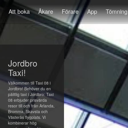
Att boka
Åkare
Förare
App
Tömning
Jordbro
Taxi!
Välkommen till Taxi 08 i
Jordbro! Behöver du en
pålitlig taxi i Jordbro: Taxi
08 erbjuder prisvärda
resor till och från Arlanda,
Bromma, Skavsta och
Västerås flygplats. Vi
kombinerar hög