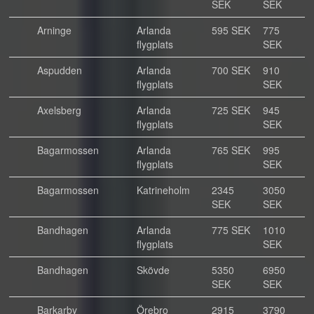
SEK
SEK
Arninge
Arlanda
595 SEK
775
flygplats
SEK
Aspudden
Arlanda
700 SEK
910
flygplats
SEK
Axelsberg
Arlanda
725 SEK
945
flygplats
SEK
Bagarmossen
Arlanda
765 SEK
995
flygplats
SEK
Bagarmossen
Katrineholm
2345
3050
SEK
SEK
Bandhagen
Arlanda
775 SEK
1010
flygplats
SEK
Bandhagen
Skövde
5350
6950
SEK
SEK
Barkarby
Örebro
2915
3790