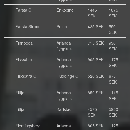
Farsta C
Enköping
1445
1875
SEK
SEK
Farsta Strand
Solna
425 SEK
550
SEK
Finnboda
Arlanda
715 SEK
930
flygplats
SEK
Fisksätra
Arlanda
905 SEK
1175
flygplats
SEK
Fisksätra C
Huddinge C
520 SEK
675
SEK
Fittja
Arlanda
850 SEK
1115
flygplats
SEK
Fittja
Karlstad
4575
5950
SEK
SEK
Flemingsberg
Arlanda
865 SEK
1125