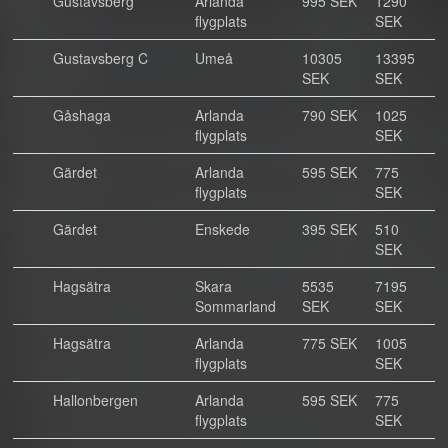
Gustavsberg
Arlanda
995 SEK
1290
flygplats
SEK
Gustavsberg C
Umeå
10305
13395
SEK
SEK
Gåshaga
Arlanda
790 SEK
1025
flygplats
SEK
Gärdet
Arlanda
595 SEK
775
flygplats
SEK
Gärdet
Enskede
395 SEK
510
SEK
Hagsätra
Skara
5535
7195
Sommarland
SEK
SEK
Hagsätra
Arlanda
775 SEK
1005
flygplats
SEK
Hallonbergen
Arlanda
595 SEK
775
flygplats
SEK