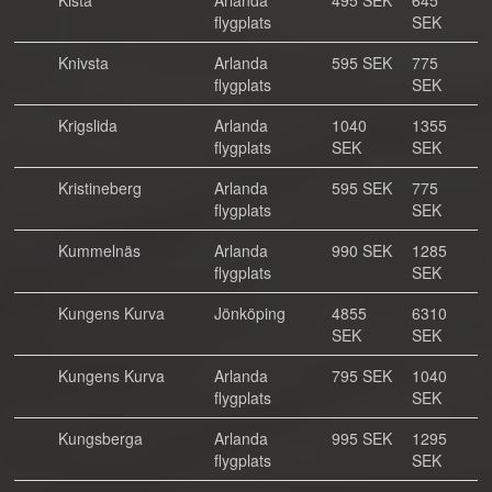
Kista
Arlanda
495 SEK
645
flygplats
SEK
Knivsta
Arlanda
595 SEK
775
flygplats
SEK
Krigslida
Arlanda
1040
1355
flygplats
SEK
SEK
Kristineberg
Arlanda
595 SEK
775
flygplats
SEK
Kummelnäs
Arlanda
990 SEK
1285
flygplats
SEK
Kungens Kurva
Jönköping
4855
6310
SEK
SEK
Kungens Kurva
Arlanda
795 SEK
1040
flygplats
SEK
Kungsberga
Arlanda
995 SEK
1295
flygplats
SEK