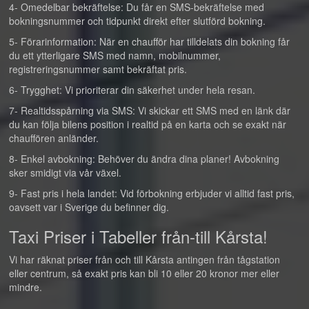
4- Omedelbar bekräftelse: Du får en SMS-bekräftelse med
bokningsnummer och tidpunkt direkt efter slutförd bokning.
5- Förarinformation: När en chaufför har tilldelats din bokning får
du ett ytterligare SMS med namn, mobilnummer,
registreringsnummer samt bekräftat pris.
6- Trygghet: Vi prioriterar din säkerhet under hela resan.
7- Realtidsspårning via SMS: Vi skickar ett SMS med en länk där
du kan följa bilens position i realtid på en karta och se exakt när
chauffören anländer.
8- Enkel avbokning: Behöver du ändra dina planer! Avbokning
sker smidigt via vår växel.
9- Fast pris i hela landet: Vid förbokning erbjuder vi alltid fast pris,
oavsett var i Sverige du befinner dig.
Taxi Priser i Tabeller från-till Kårsta!
Vi har räknat priser från och till Kårsta antingen från tågstation
eller centrum, så exakt pris kan bli 10 eller 20 kronor mer eller
mindre.