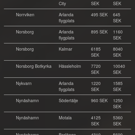
City
SEK
SEK
Norrviken
Arlanda
495 SEK
645
flygplats
SEK
Norsborg
Arlanda
895 SEK
1160
flygplats
SEK
Norsborg
Kalmar
6185
8040
SEK
SEK
Norsborg Botkyrka
Hässleholm
7720
10040
SEK
SEK
Nykvarn
Arlanda
1220
1585
flygplats
SEK
SEK
Nynäshamn
Södertälje
960 SEK
1250
SEK
Nynäshamn
Motala
4125
5360
SEK
SEK
Nynäshamn
Borlänge
4310
5600