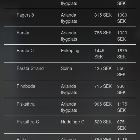
flygplats
SEK
Fagersjö
Arlanda
815 SEK
1060
flygplats
SEK
Farsta
Arlanda
785 SEK
1020
flygplats
SEK
Farsta C
Enköping
1445
1875
SEK
SEK
Farsta Strand
Solna
425 SEK
550
SEK
Finnboda
Arlanda
715 SEK
930
flygplats
SEK
Fisksätra
Arlanda
905 SEK
1175
flygplats
SEK
Fisksätra C
Huddinge C
520 SEK
675
SEK
Fittja
Arlanda
850 SEK
1115