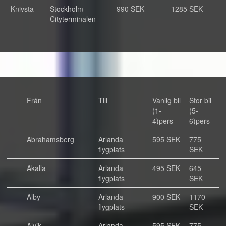
Knivsta
Stockholm
990 SEK
1285 SEK
Cityterminalen
Från
Till
Vanlig bil
Stor bil
(1-
(5-
4)pers
6)pers
Abrahamsberg
Arlanda
595 SEK
775
flygplats
SEK
Akalla
Arlanda
495 SEK
645
flygplats
SEK
Alby
Arlanda
900 SEK
1170
flygplats
SEK
Alvik
Arlanda
595 SEK
775