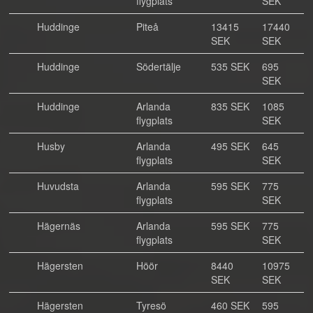
flygplats
SEK
Huddinge
Piteå
13415
17440
SEK
SEK
Huddinge
Södertälje
535 SEK
695
SEK
Huddinge
Arlanda
835 SEK
1085
flygplats
SEK
Husby
Arlanda
495 SEK
645
flygplats
SEK
Huvudsta
Arlanda
595 SEK
775
flygplats
SEK
Hägernäs
Arlanda
595 SEK
775
flygplats
SEK
Hägersten
Höör
8440
10975
SEK
SEK
Hägersten
Tyresö
460 SEK
595