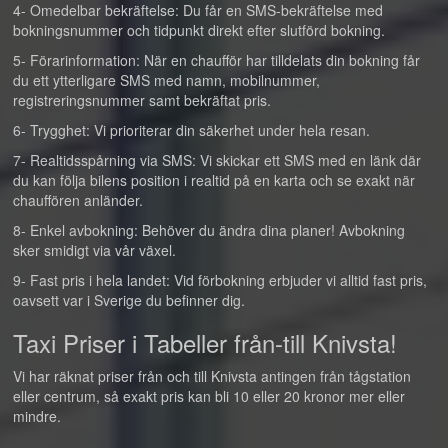
4- Omedelbar bekräftelse: Du får en SMS-bekräftelse med
bokningsnummer och tidpunkt direkt efter slutförd bokning.
5- Förarinformation: När en chaufför har tilldelats din bokning får
du ett ytterligare SMS med namn, mobilnummer,
registreringsnummer samt bekräftat pris.
6- Trygghet: Vi prioriterar din säkerhet under hela resan.
7- Realtidsspårning via SMS: Vi skickar ett SMS med en länk där
du kan följa bilens position i realtid på en karta och se exakt när
chauffören anländer.
8- Enkel avbokning: Behöver du ändra dina planer! Avbokning
sker smidigt via vår växel.
9- Fast pris i hela landet: Vid förbokning erbjuder vi alltid fast pris,
oavsett var i Sverige du befinner dig.
Taxi Priser i Tabeller från-till Knivsta!
Vi har räknat priser från och till Knivsta antingen från tågstation
eller centrum, så exakt pris kan bli 10 eller 20 kronor mer eller
mindre.