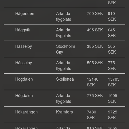
SEK
Hägersten
Arlanda
700 SEK
910
flygplats
SEK
Häggvik
Arlanda
495 SEK
645
flygplats
SEK
Hässelby
Stockholm
385 SEK
505
City
SEK
Hässelby
Arlanda
595 SEK
775
flygplats
SEK
Högdalen
Skellefteå
12140
15785
SEK
SEK
Högdalen
Arlanda
775 SEK
1005
flygplats
SEK
Hökarängen
Kramfors
7480
9725
SEK
SEK
Hökarängen
Arlanda
810 SEK
1055