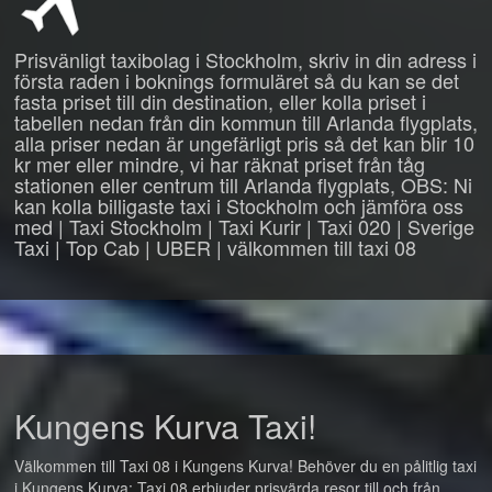
Prisvänligt taxibolag i Stockholm, skriv in din adress i
första raden i boknings formuläret så du kan se det
fasta priset till din destination, eller kolla priset i
tabellen nedan från din kommun till Arlanda flygplats,
alla priser nedan är ungefärligt pris så det kan blir 10
kr mer eller mindre, vi har räknat priset från tåg
stationen eller centrum till Arlanda flygplats, OBS: Ni
kan kolla billigaste taxi i Stockholm och jämföra oss
med | Taxi Stockholm | Taxi Kurir | Taxi 020 | Sverige
Taxi | Top Cab | UBER | välkommen till taxi 08
Kungens Kurva Taxi!
Välkommen till Taxi 08 i Kungens Kurva! Behöver du en pålitlig taxi
i Kungens Kurva: Taxi 08 erbjuder prisvärda resor till och från