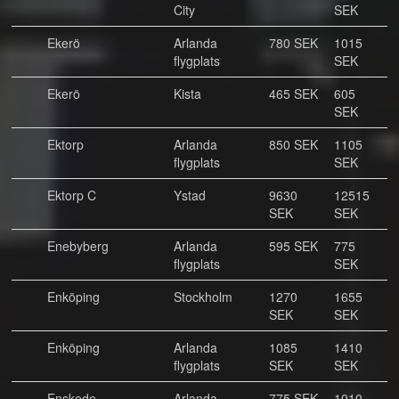
City
SEK
Ekerö
Arlanda
780 SEK
1015
flygplats
SEK
Ekerö
Kista
465 SEK
605
SEK
Ektorp
Arlanda
850 SEK
1105
flygplats
SEK
Ektorp C
Ystad
9630
12515
SEK
SEK
Enebyberg
Arlanda
595 SEK
775
flygplats
SEK
Enköping
Stockholm
1270
1655
SEK
SEK
Enköping
Arlanda
1085
1410
flygplats
SEK
SEK
Enskede
Arlanda
775 SEK
1010