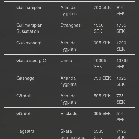
Gullmarsplan
Arlanda
700 SEK
910
flygplats
SEK
Gullmarsplan
Strängnäs
1350
1755
Bussstation
SEK
SEK
Gustavsberg
Arlanda
995 SEK
1290
flygplats
SEK
Gustavsberg C
Umeå
10305
13395
SEK
SEK
Gåshaga
Arlanda
790 SEK
1025
flygplats
SEK
Gärdet
Arlanda
595 SEK
775
flygplats
SEK
Gärdet
Enskede
395 SEK
510
SEK
Hagsätra
Skara
5535
7195
Sommarland
SEK
SEK