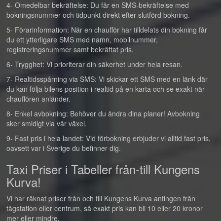
4- Omedelbar bekräftelse: Du får en SMS-bekräftelse med
bokningsnummer och tidpunkt direkt efter slutförd bokning.
5- Förarinformation: När en chaufför har tilldelats din bokning får
du ett ytterligare SMS med namn, mobilnummer,
registreringsnummer samt bekräftat pris.
6- Trygghet: Vi prioriterar din säkerhet under hela resan.
7- Realtidsspårning via SMS: Vi skickar ett SMS med en länk där
du kan följa bilens position i realtid på en karta och se exakt när
chauffören anländer.
8- Enkel avbokning: Behöver du ändra dina planer! Avbokning
sker smidigt via vår växel.
9- Fast pris i hela landet: Vid förbokning erbjuder vi alltid fast pris,
oavsett var i Sverige du befinner dig.
Taxi Priser i Tabeller från-till Kungens
Kurva!
Vi har räknat priser från och till Kungens Kurva antingen från
tågstation eller centrum, så exakt pris kan bli 10 eller 20 kronor
mer eller mindre.