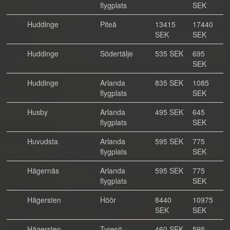
flygplats
SEK
Huddinge
Piteå
13415
17440
SEK
SEK
Huddinge
Södertälje
535 SEK
695
SEK
Huddinge
Arlanda
835 SEK
1085
flygplats
SEK
Husby
Arlanda
495 SEK
645
flygplats
SEK
Huvudsta
Arlanda
595 SEK
775
flygplats
SEK
Hägernäs
Arlanda
595 SEK
775
flygplats
SEK
Hägersten
Höör
8440
10975
SEK
SEK
Hägersten
Tyresö
460 SEK
595