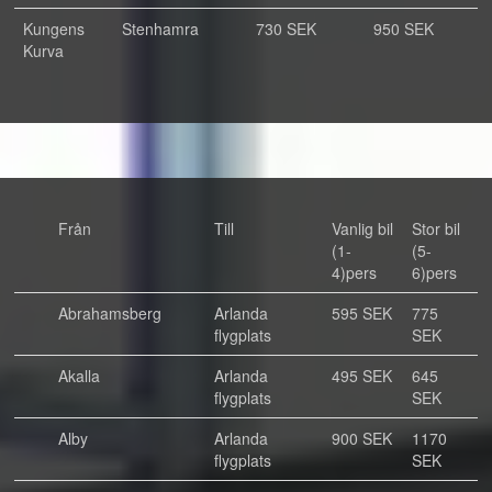
Kungens
Stenhamra
730 SEK
950 SEK
Kurva
Från
Till
Vanlig bil
Stor bil
(1-
(5-
4)pers
6)pers
Abrahamsberg
Arlanda
595 SEK
775
flygplats
SEK
Akalla
Arlanda
495 SEK
645
flygplats
SEK
Alby
Arlanda
900 SEK
1170
flygplats
SEK