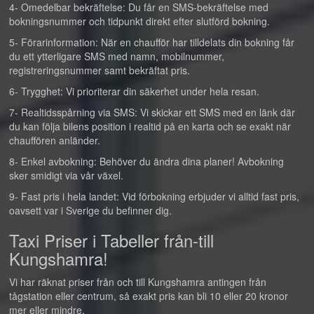
4- Omedelbar bekräftelse: Du får en SMS-bekräftelse med
bokningsnummer och tidpunkt direkt efter slutförd bokning.
5- Förarinformation: När en chaufför har tilldelats din bokning får
du ett ytterligare SMS med namn, mobilnummer,
registreringsnummer samt bekräftat pris.
6- Trygghet: Vi prioriterar din säkerhet under hela resan.
7- Realtidsspårning via SMS: Vi skickar ett SMS med en länk där
du kan följa bilens position i realtid på en karta och se exakt när
chauffören anländer.
8- Enkel avbokning: Behöver du ändra dina planer! Avbokning
sker smidigt via vår växel.
9- Fast pris i hela landet: Vid förbokning erbjuder vi alltid fast pris,
oavsett var i Sverige du befinner dig.
Taxi Priser i Tabeller från-till
Kungshamra!
Vi har räknat priser från och till Kungshamra antingen från
tågstation eller centrum, så exakt pris kan bli 10 eller 20 kronor
mer eller mindre.