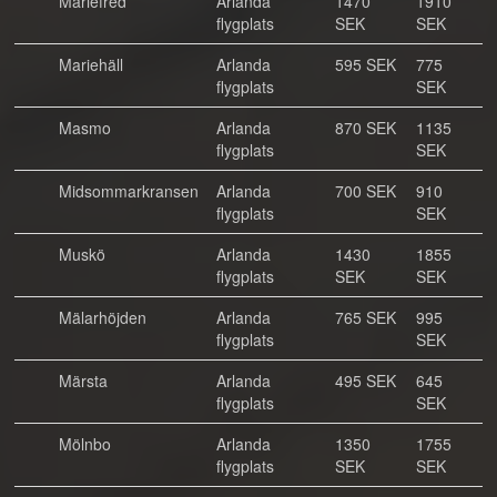
Mariefred
Arlanda
1470
1910
flygplats
SEK
SEK
Mariehäll
Arlanda
595 SEK
775
flygplats
SEK
Masmo
Arlanda
870 SEK
1135
flygplats
SEK
Midsommarkransen
Arlanda
700 SEK
910
flygplats
SEK
Muskö
Arlanda
1430
1855
flygplats
SEK
SEK
Mälarhöjden
Arlanda
765 SEK
995
flygplats
SEK
Märsta
Arlanda
495 SEK
645
flygplats
SEK
Mölnbo
Arlanda
1350
1755
flygplats
SEK
SEK