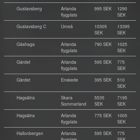
Gustavsberg
Arlanda
995 SEK
1290
flygplats
SEK
Gustavsberg C
Umeå
10305
13395
SEK
SEK
Gåshaga
Arlanda
790 SEK
1025
flygplats
SEK
Gärdet
Arlanda
595 SEK
775
flygplats
SEK
Gärdet
Enskede
395 SEK
510
SEK
Hagsätra
Skara
5535
7195
Sommarland
SEK
SEK
Hagsätra
Arlanda
775 SEK
1005
flygplats
SEK
Hallonbergen
Arlanda
595 SEK
775
flygplats
SEK