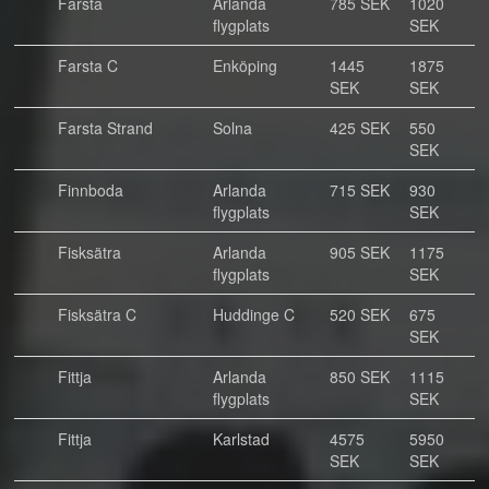
Farsta
Arlanda
785 SEK
1020
flygplats
SEK
Farsta C
Enköping
1445
1875
SEK
SEK
Farsta Strand
Solna
425 SEK
550
SEK
Finnboda
Arlanda
715 SEK
930
flygplats
SEK
Fisksätra
Arlanda
905 SEK
1175
flygplats
SEK
Fisksätra C
Huddinge C
520 SEK
675
SEK
Fittja
Arlanda
850 SEK
1115
flygplats
SEK
Fittja
Karlstad
4575
5950
SEK
SEK