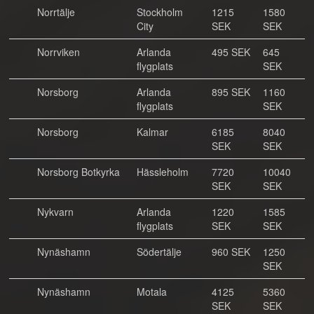
Norrtälje
Stockholm
1215
1580
City
SEK
SEK
Norrviken
Arlanda
495 SEK
645
flygplats
SEK
Norsborg
Arlanda
895 SEK
1160
flygplats
SEK
Norsborg
Kalmar
6185
8040
SEK
SEK
Norsborg Botkyrka
Hässleholm
7720
10040
SEK
SEK
Nykvarn
Arlanda
1220
1585
flygplats
SEK
SEK
Nynäshamn
Södertälje
960 SEK
1250
SEK
Nynäshamn
Motala
4125
5360
SEK
SEK