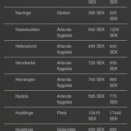
SEK
SEK
Haninge
Globen
385 SEK
505
SEK
Hasseludden
Arlanda
940 SEK
1220
flygplats
SEK
Helenelund
Arlanda
495 SEK
645
flygplats
SEK
Henriksdal
Arlanda
720 SEK
935
flygplats
SEK
Herrängen
Arlanda
760 SEK
985
flygplats
SEK
Hjulsta
Arlanda
595 SEK
775
flygplats
SEK
Huddinge
Piteå
13415
17440
SEK
SEK
Huddinge
Södertälje
535 SEK
695