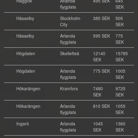
Häggvik
Arlanda
495 SEK
645
flygplats
SEK
Hässelby
Stockholm
385 SEK
505
City
SEK
Hässelby
Arlanda
595 SEK
775
flygplats
SEK
Högdalen
Skellefteå
12140
15785
SEK
SEK
Högdalen
Arlanda
775 SEK
1005
flygplats
SEK
Hökarängen
Kramfors
7480
9725
SEK
SEK
Hökarängen
Arlanda
810 SEK
1055
flygplats
SEK
Ingarö
Arlanda
1045
1360
flygplats
SEK
SEK