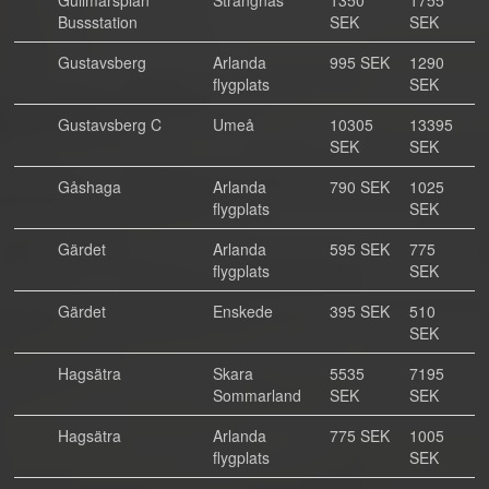
Gullmarsplan
Strängnäs
1350
1755
Bussstation
SEK
SEK
Gustavsberg
Arlanda
995 SEK
1290
flygplats
SEK
Gustavsberg C
Umeå
10305
13395
SEK
SEK
Gåshaga
Arlanda
790 SEK
1025
flygplats
SEK
Gärdet
Arlanda
595 SEK
775
flygplats
SEK
Gärdet
Enskede
395 SEK
510
SEK
Hagsätra
Skara
5535
7195
Sommarland
SEK
SEK
Hagsätra
Arlanda
775 SEK
1005
flygplats
SEK