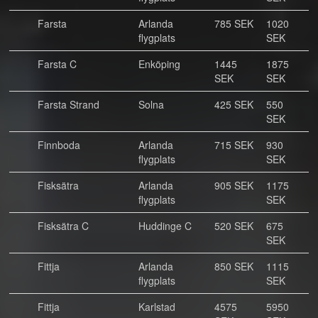
Farsta
Arlanda
785 SEK
1020
flygplats
SEK
Farsta C
Enköping
1445
1875
SEK
SEK
Farsta Strand
Solna
425 SEK
550
SEK
Finnboda
Arlanda
715 SEK
930
flygplats
SEK
Fisksätra
Arlanda
905 SEK
1175
flygplats
SEK
Fisksätra C
Huddinge C
520 SEK
675
SEK
Fittja
Arlanda
850 SEK
1115
flygplats
SEK
Fittja
Karlstad
4575
5950