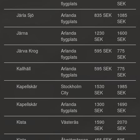
flygplats
SEK
Järla Sjö
Arlanda
835 SEK
1085
flygplats
SEK
Järna
Arlanda
1230
1600
flygplats
SEK
SEK
Järva Krog
Arlanda
595 SEK
775
flygplats
SEK
Kallhäll
Arlanda
595 SEK
775
flygplats
SEK
Kapellskär
Stockholm
1530
1985
City
SEK
SEK
Kapellskär
Arlanda
1300
1690
flygplats
SEK
SEK
Kista
Västerås
1590
2070
SEK
SEK
Kista
Älvsjömässan
455 SEK
595