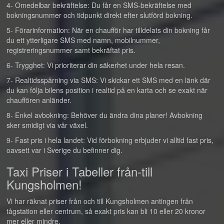
4- Omedelbar bekräftelse: Du får en SMS-bekräftelse med
bokningsnummer och tidpunkt direkt efter slutförd bokning.
5- Förarinformation: När en chaufför har tilldelats din bokning får
du ett ytterligare SMS med namn, mobilnummer,
registreringsnummer samt bekräftat pris.
6- Trygghet: Vi prioriterar din säkerhet under hela resan.
7- Realtidsspårning via SMS: Vi skickar ett SMS med en länk där
du kan följa bilens position i realtid på en karta och se exakt när
chauffören anländer.
8- Enkel avbokning: Behöver du ändra dina planer! Avbokning
sker smidigt via vår växel.
9- Fast pris i hela landet: Vid förbokning erbjuder vi alltid fast pris,
oavsett var i Sverige du befinner dig.
Taxi Priser i Tabeller från-till
Kungsholmen!
Vi har räknat priser från och till Kungsholmen antingen från
tågstation eller centrum, så exakt pris kan bli 10 eller 20 kronor
mer eller mindre.