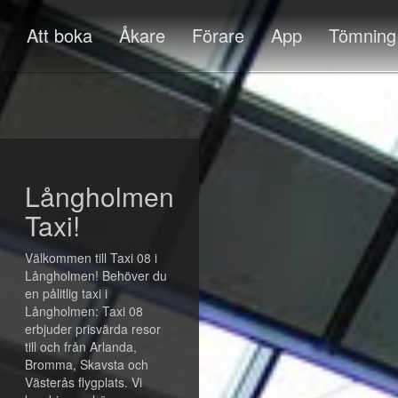
Att boka
Åkare
Förare
App
Tömning
Långholmen
Taxi!
Välkommen till Taxi 08 i
Långholmen! Behöver du
en pålitlig taxi i
Långholmen: Taxi 08
erbjuder prisvärda resor
till och från Arlanda,
Bromma, Skavsta och
Västerås flygplats. Vi