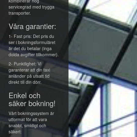
kombinerar hög
servicegrad med trygga
transporter.
Våra garantier:
1- Fast pris: Det pris du
ser i bokningsformuläret
är det du betalar (inga
dolda avgifter tillkommer).
2- Punktlighet: Vi
garanterar att din taxi
anländer på utsatt tid
direkt till din dörr.
Enkel och
säker bokning!
Vårt bokningssystem är
utformat för att vara
snabbt, smidigt och
säkert: