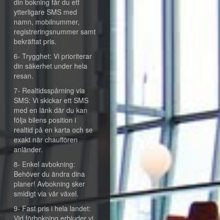
din bokning får du ett
ytterligare SMS med
namn, mobilnummer,
registreringsnummer samt
bekräftat pris.
6- Trygghet: Vi prioriterar
din säkerhet under hela
resan.
7- Realtidsspårning via
SMS: Vi skickar ett SMS
med en länk där du kan
följa bilens position i
realtid på en karta och se
exakt när chauffören
anländer.
8- Enkel avbokning:
Behöver du ändra dina
planer! Avbokning sker
smidigt via vår växel.
9- Fast pris i hela landet:
Vid förbokning erbjuder vi