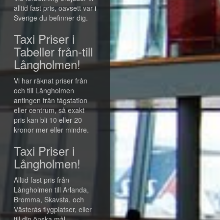
alltid fast pris, oavsett var i
Sverige du befinner dig.
Taxi Priser i
Tabeller från-till
Långholmen!
Vi har räknat priser från
och till Långholmen
antingen från tågstation
eller centrum, så exakt
pris kan bli 10 eller 20
kronor mer eller mindre.
Taxi Priser i
Långholmen!
Alltid fast pris från
Långholmen till Arlanda,
Bromma, Skavsta, och
Västerås flygplatser, eller
till din önska mål.