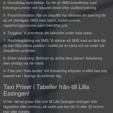
4- Omedelbar bekräftelse: Du får en SMS-bekräftelse med
bokningsnummer och tidpunkt direkt efter slutförd bokning.
5- Förarinformation: När en chaufför har tilldelats din bokning får
du ett ytterligare SMS med namn, mobilnummer,
registreringsnummer samt bekräftat pris.
6- Trygghet: Vi prioriterar din säkerhet under hela resan.
7- Realtidsspårning via SMS: Vi skickar ett SMS med en länk där
du kan följa bilens position i realtid på en karta och se exakt när
chauffören anländer.
8- Enkel avbokning: Behöver du ändra dina planer! Avbokning
sker smidigt via vår växel.
9- Fast pris i hela landet: Vid förbokning erbjuder vi alltid fast pris,
oavsett var i Sverige du befinner dig.
Taxi Priser i Tabeller från-till Lilla
Essingen!
Vi har räknat priser från och till Lilla Essingen antingen från
tågstation eller centrum, så exakt pris kan bli 10 eller 20 kronor
mer eller mindre.