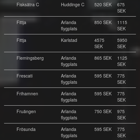
Fisksätra C
Huddinge C
520 SEK
675
SEK
Fittja
Arlanda
850 SEK
1115
flygplats
SEK
Fittja
Karlstad
4575
5950
SEK
SEK
Flemingsberg
Arlanda
865 SEK
1125
flygplats
SEK
Frescati
Arlanda
595 SEK
775
flygplats
SEK
Frihamnen
Arlanda
595 SEK
775
flygplats
SEK
Fruängen
Arlanda
750 SEK
975
flygplats
SEK
Frösunda
Arlanda
595 SEK
775
flygplats
SEK