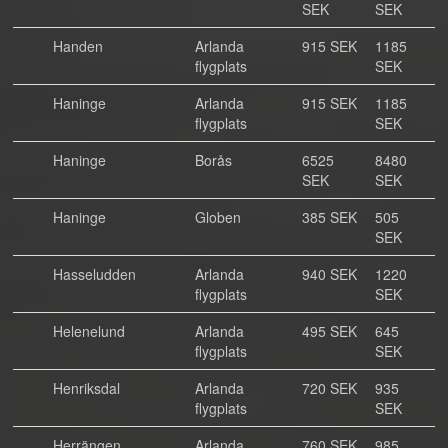
SEK
SEK
Handen
Arlanda
915 SEK
1185
flygplats
SEK
Haninge
Arlanda
915 SEK
1185
flygplats
SEK
Haninge
Borås
6525
8480
SEK
SEK
Haninge
Globen
385 SEK
505
SEK
Hasseludden
Arlanda
940 SEK
1220
flygplats
SEK
Helenelund
Arlanda
495 SEK
645
flygplats
SEK
Henriksdal
Arlanda
720 SEK
935
flygplats
SEK
Herrängen
Arlanda
760 SEK
985