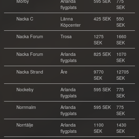
Mörby
Arlanda
595 SEK
775
flygplats
SEK
Nacka C
Länna
425 SEK
550
Köpcenter
SEK
Nacka Forum
Trosa
1275
1660
SEK
SEK
Nacka Forum
Arlanda
825 SEK
1070
flygplats
SEK
Nacka Strand
Åre
9770
12705
SEK
SEK
Nockeby
Arlanda
595 SEK
775
flygplats
SEK
Norrmalm
Arlanda
595 SEK
775
flygplats
SEK
Norrtälje
Arlanda
1100
1430
flygplats
SEK
SEK