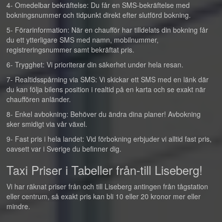
4- Omedelbar bekräftelse: Du får en SMS-bekräftelse med
bokningsnummer och tidpunkt direkt efter slutförd bokning.
5- Förarinformation: När en chaufför har tilldelats din bokning får
du ett ytterligare SMS med namn, mobilnummer,
registreringsnummer samt bekräftat pris.
6- Trygghet: Vi prioriterar din säkerhet under hela resan.
7- Realtidsspårning via SMS: Vi skickar ett SMS med en länk där
du kan följa bilens position i realtid på en karta och se exakt när
chauffören anländer.
8- Enkel avbokning: Behöver du ändra dina planer! Avbokning
sker smidigt via vår växel.
9- Fast pris i hela landet: Vid förbokning erbjuder vi alltid fast pris,
oavsett var i Sverige du befinner dig.
Taxi Priser i Tabeller från-till Liseberg!
Vi har räknat priser från och till Liseberg antingen från tågstation
eller centrum, så exakt pris kan bli 10 eller 20 kronor mer eller
mindre.