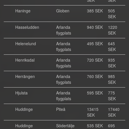
SEK
SEK
Haninge
Globen
385 SEK
505
SEK
Hasseludden
Arlanda
940 SEK
1220
flygplats
SEK
Helenelund
Arlanda
495 SEK
645
flygplats
SEK
Henriksdal
Arlanda
720 SEK
935
flygplats
SEK
Herrängen
Arlanda
760 SEK
985
flygplats
SEK
Hjulsta
Arlanda
595 SEK
775
flygplats
SEK
Huddinge
Piteå
13415
17440
SEK
SEK
Huddinge
Södertälje
535 SEK
695