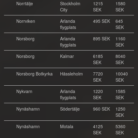
Norrtälje
Stockholm
1215
1580
City
SEK
SEK
Norrviken
Arlanda
495 SEK
645
flygplats
SEK
Norsborg
Arlanda
895 SEK
1160
flygplats
SEK
Norsborg
Kalmar
6185
8040
SEK
SEK
Norsborg Botkyrka
Hässleholm
7720
10040
SEK
SEK
Nykvarn
Arlanda
1220
1585
flygplats
SEK
SEK
Nynäshamn
Södertälje
960 SEK
1250
SEK
Nynäshamn
Motala
4125
5360
SEK
SEK