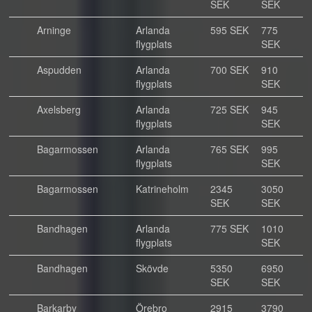
SEK
SEK
Arninge
Arlanda
595 SEK
775
flygplats
SEK
Aspudden
Arlanda
700 SEK
910
flygplats
SEK
Axelsberg
Arlanda
725 SEK
945
flygplats
SEK
Bagarmossen
Arlanda
765 SEK
995
flygplats
SEK
Bagarmossen
Katrineholm
2345
3050
SEK
SEK
Bandhagen
Arlanda
775 SEK
1010
flygplats
SEK
Bandhagen
Skövde
5350
6950
SEK
SEK
Barkarby
Örebro
2915
3790