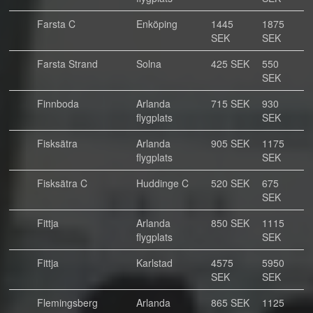
Farsta C
Enköping
1445
1875
SEK
SEK
Farsta Strand
Solna
425 SEK
550
SEK
Finnboda
Arlanda
715 SEK
930
flygplats
SEK
Fisksätra
Arlanda
905 SEK
1175
flygplats
SEK
Fisksätra C
Huddinge C
520 SEK
675
SEK
Fittja
Arlanda
850 SEK
1115
flygplats
SEK
Fittja
Karlstad
4575
5950
SEK
SEK
Flemingsberg
Arlanda
865 SEK
1125