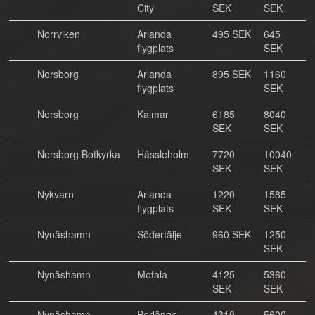
City
SEK
SEK
Norrviken
Arlanda
495 SEK
645
flygplats
SEK
Norsborg
Arlanda
895 SEK
1160
flygplats
SEK
Norsborg
Kalmar
6185
8040
SEK
SEK
Norsborg Botkyrka
Hässleholm
7720
10040
SEK
SEK
Nykvarn
Arlanda
1220
1585
flygplats
SEK
SEK
Nynäshamn
Södertälje
960 SEK
1250
SEK
Nynäshamn
Motala
4125
5360
SEK
SEK
Nynäshamn
Borlänge
4310
5600