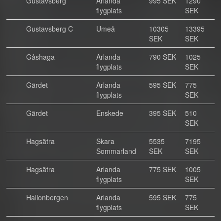
Gustavsberg
Arlanda
995 SEK
1290
flygplats
SEK
Gustavsberg C
Umeå
10305
13395
SEK
SEK
Gåshaga
Arlanda
790 SEK
1025
flygplats
SEK
Gärdet
Arlanda
595 SEK
775
flygplats
SEK
Gärdet
Enskede
395 SEK
510
SEK
Hagsätra
Skara
5535
7195
Sommarland
SEK
SEK
Hagsätra
Arlanda
775 SEK
1005
flygplats
SEK
Hallonbergen
Arlanda
595 SEK
775
flygplats
SEK