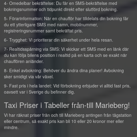
4- Omedelbar bekräftelse: Du får en SMS-bekräftelse med
bokningsnummer och tidpunkt direkt efter slutförd bokning.
5- Förarinformation: När en chaufför har tilldelats din bokning får
du ett ytterligare SMS med namn, mobilnummer,
registreringsnummer samt bekräftat pris.
6- Trygghet: Vi prioriterar din säkerhet under hela resan.
7- Realtidsspårning via SMS: Vi skickar ett SMS med en länk där
du kan följa bilens position i realtid på en karta och se exakt när
chauffören anländer.
8- Enkel avbokning: Behöver du ändra dina planer! Avbokning
sker smidigt via vår växel.
9- Fast pris i hela landet: Vid förbokning erbjuder vi alltid fast pris,
oavsett var i Sverige du befinner dig.
Taxi Priser i Tabeller från-till Marieberg!
Vi har räknat priser från och till Marieberg antingen från tågstation
eller centrum, så exakt pris kan bli 10 eller 20 kronor mer eller
mindre.