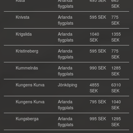
Kista
Arlanda
495 SEK
645
flygplats
SEK
Knivsta
Arlanda
595 SEK
775
flygplats
SEK
Krigslida
Arlanda
1040
1355
flygplats
SEK
SEK
Kristineberg
Arlanda
595 SEK
775
flygplats
SEK
Kummelnäs
Arlanda
990 SEK
1285
flygplats
SEK
Kungens Kurva
Jönköping
4855
6310
SEK
SEK
Kungens Kurva
Arlanda
795 SEK
1040
flygplats
SEK
Kungsberga
Arlanda
995 SEK
1295
flygplats
SEK