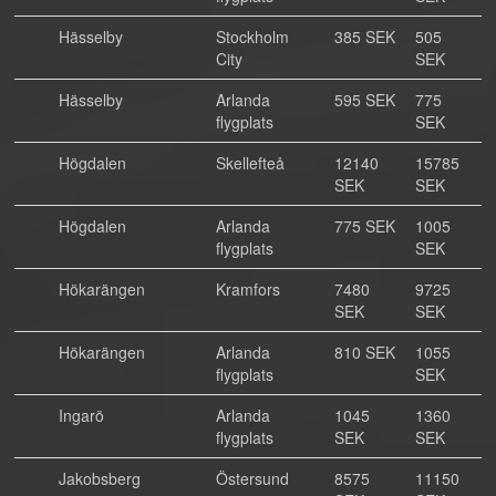
Hässelby
Stockholm
385 SEK
505
City
SEK
Hässelby
Arlanda
595 SEK
775
flygplats
SEK
Högdalen
Skellefteå
12140
15785
SEK
SEK
Högdalen
Arlanda
775 SEK
1005
flygplats
SEK
Hökarängen
Kramfors
7480
9725
SEK
SEK
Hökarängen
Arlanda
810 SEK
1055
flygplats
SEK
Ingarö
Arlanda
1045
1360
flygplats
SEK
SEK
Jakobsberg
Östersund
8575
11150