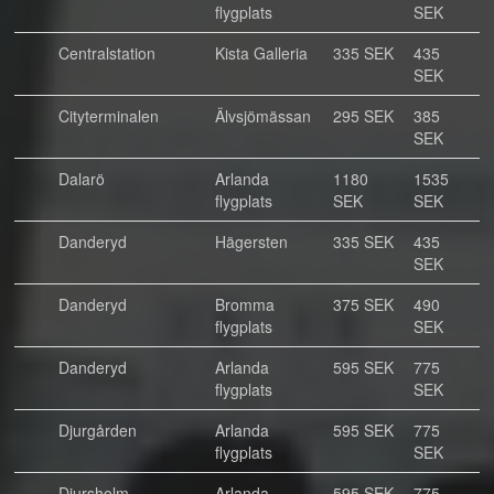
flygplats
SEK
Centralstation
Kista Galleria
335 SEK
435
SEK
Cityterminalen
Älvsjömässan
295 SEK
385
SEK
Dalarö
Arlanda
1180
1535
flygplats
SEK
SEK
Danderyd
Hägersten
335 SEK
435
SEK
Danderyd
Bromma
375 SEK
490
flygplats
SEK
Danderyd
Arlanda
595 SEK
775
flygplats
SEK
Djurgården
Arlanda
595 SEK
775
flygplats
SEK
Djursholm
Arlanda
595 SEK
775