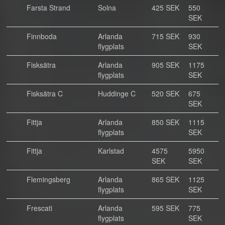
Farsta Strand
Solna
425 SEK
550
SEK
Finnboda
Arlanda
715 SEK
930
flygplats
SEK
Fisksätra
Arlanda
905 SEK
1175
flygplats
SEK
Fisksätra C
Huddinge C
520 SEK
675
SEK
Fittja
Arlanda
850 SEK
1115
flygplats
SEK
Fittja
Karlstad
4575
5950
SEK
SEK
Flemingsberg
Arlanda
865 SEK
1125
flygplats
SEK
Frescati
Arlanda
595 SEK
775
flygplats
SEK