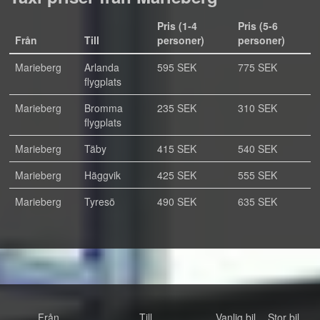
Pris (1-4
Pris (5-6
Från
Till
personer)
personer)
Marieberg
Arlanda
595 SEK
775 SEK
flygplats
Marieberg
Bromma
235 SEK
310 SEK
flygplats
Marieberg
Täby
415 SEK
540 SEK
Marieberg
Häggvik
425 SEK
555 SEK
Marieberg
Tyresö
490 SEK
635 SEK
Från
Till
Vanlig bil
Stor bil