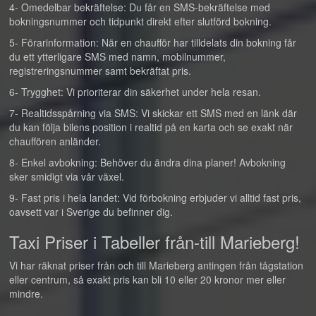
4- Omedelbar bekräftelse: Du får en SMS-bekräftelse med
bokningsnummer och tidpunkt direkt efter slutförd bokning.
5- Förarinformation: När en chaufför har tilldelats din bokning får
du ett ytterligare SMS med namn, mobilnummer,
registreringsnummer samt bekräftat pris.
6- Trygghet: Vi prioriterar din säkerhet under hela resan.
7- Realtidsspårning via SMS: Vi skickar ett SMS med en länk där
du kan följa bilens position i realtid på en karta och se exakt när
chauffören anländer.
8- Enkel avbokning: Behöver du ändra dina planer! Avbokning
sker smidigt via vår växel.
9- Fast pris i hela landet: Vid förbokning erbjuder vi alltid fast pris,
oavsett var i Sverige du befinner dig.
Taxi Priser i Tabeller från-till Marieberg!
Vi har räknat priser från och till Marieberg antingen från tågstation
eller centrum, så exakt pris kan bli 10 eller 20 kronor mer eller
mindre.