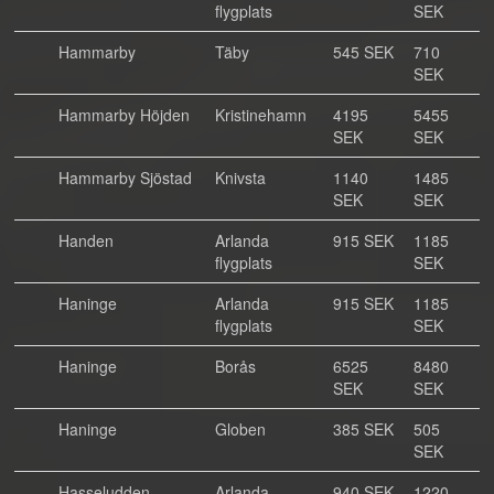
flygplats
SEK
Hammarby
Täby
545 SEK
710
SEK
Hammarby Höjden
Kristinehamn
4195
5455
SEK
SEK
Hammarby Sjöstad
Knivsta
1140
1485
SEK
SEK
Handen
Arlanda
915 SEK
1185
flygplats
SEK
Haninge
Arlanda
915 SEK
1185
flygplats
SEK
Haninge
Borås
6525
8480
SEK
SEK
Haninge
Globen
385 SEK
505
SEK
Hasseludden
Arlanda
940 SEK
1220