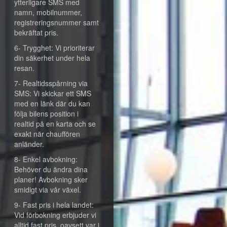
ytterligare SMS med
namn, mobilnummer,
registreringsnummer samt
bekräftat pris.
6- Trygghet: Vi prioriterar
din säkerhet under hela
resan.
7- Realtidsspårning via
SMS: Vi skickar ett SMS
med en länk där du kan
följa bilens position i
realtid på en karta och se
exakt när chauffören
anländer.
8- Enkel avbokning:
Behöver du ändra dina
planer! Avbokning sker
smidigt via vår växel.
9- Fast pris i hela landet:
Vid förbokning erbjuder vi
alltid fast pris, oavsett var i