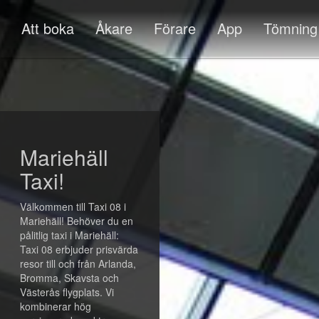
Att boka
Åkare
Förare
App
Tömning
Mariehäll
Taxi!
Välkommen till Taxi 08 i
Mariehäll! Behöver du en
pålitlig taxi i Mariehäll:
Taxi 08 erbjuder prisvärda
resor till och från Arlanda,
Bromma, Skavsta och
Västerås flygplats. Vi
kombinerar hög