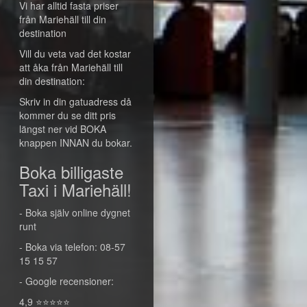
Vi har alltid fasta priser
från Mariehäll till din
destination
Vill du veta vad det kostar
att åka från Mariehäll till
din destination:
Skriv in din gatuadress då
kommer du se ditt pris
längst ner vid BOKA
knappen INNAN du bokar.
Boka billigaste
Taxi i Mariehäll!
- Boka själv online dygnet
runt
- Boka via telefon: 08-57
15 15 57
- Google recensioner:
4,9 ⭐⭐⭐⭐⭐