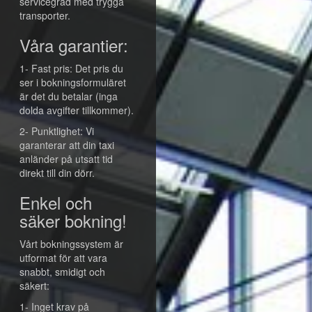
servicegrad med trygga
transporter.
Våra garantier:
1- Fast pris: Det pris du
ser i bokningsformuläret
är det du betalar (inga
dolda avgifter tillkommer).
2- Punktlighet: Vi
garanterar att din taxi
anländer på utsatt tid
direkt till din dörr.
Enkel och
säker bokning!
Vårt bokningssystem är
utformat för att vara
snabbt, smidigt och
säkert:
1- Inget krav på