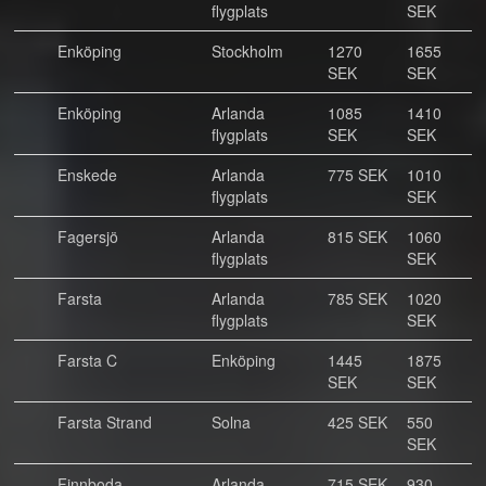
flygplats
SEK
Enköping
Stockholm
1270
1655
SEK
SEK
Enköping
Arlanda
1085
1410
flygplats
SEK
SEK
Enskede
Arlanda
775 SEK
1010
flygplats
SEK
Fagersjö
Arlanda
815 SEK
1060
flygplats
SEK
Farsta
Arlanda
785 SEK
1020
flygplats
SEK
Farsta C
Enköping
1445
1875
SEK
SEK
Farsta Strand
Solna
425 SEK
550
SEK
Finnboda
Arlanda
715 SEK
930