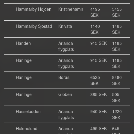
Hammarby Höjden
Kristinehamn
4195
5455
SEK
SEK
Hammarby Sjöstad
Knivsta
1140
1485
SEK
SEK
Handen
Arlanda
915 SEK
1185
flygplats
SEK
Haninge
Arlanda
915 SEK
1185
flygplats
SEK
Haninge
Borås
6525
8480
SEK
SEK
Haninge
Globen
385 SEK
505
SEK
Hasseludden
Arlanda
940 SEK
1220
flygplats
SEK
Helenelund
Arlanda
495 SEK
645