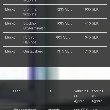
flygplats
Muskö
Bromma
1235 SEK
1605 SEK
flygplats
Muskö
Stockholm
1085 SEK
1410 SEK
Cityterminalen
Muskö
Port 73
805 SEK
1045 SEK
Haninge
Muskö
Gustavsberg
1315 SEK
1710 SEK
Från
Till
Vanlig bil
Stor bil
(1-
(5-
4)pers
6)pers
Abrahamsberg
Arlanda
595 SEK
775