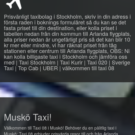
Prisvänligt taxibolag i Stockholm, skriv in din adress i
första raden i boknings formuläret så du kan se det
fasta priset till din destination, eller kolla priset i
tabellen nedan från din kommun till Arlanda flygplats,
alla priser nedan är ungefärligt pris så det kan blir 10
kr mer eller mindre, vi har räknat priset från tåg
stationen eller centrum till Arlanda flygplats, OBS: Ni
kan kolla billigaste taxi i Stockholm och jämföra oss
med | Taxi Stockholm | Taxi Kurir | Taxi 020 | Sverige
Taxi | Top Cab | UBER | välkommen till taxi 08
Muskö Taxi!
Välkommen till Taxi 08 i Muskö! Behöver du en pålitlig taxi i
Muskö: Taxi 08 erbjuder prisvärda resor till och från Arlanda,