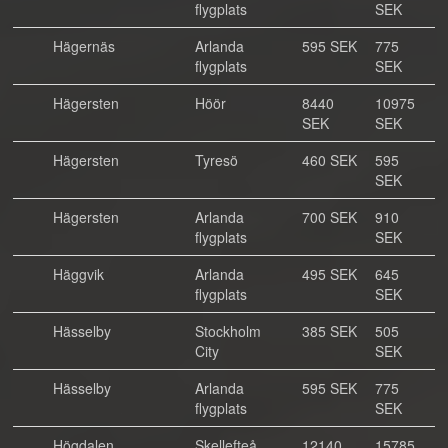
flygplats
SEK
Hägernäs
Arlanda
595 SEK
775
flygplats
SEK
Hägersten
Höör
8440
10975
SEK
SEK
Hägersten
Tyresö
460 SEK
595
SEK
Hägersten
Arlanda
700 SEK
910
flygplats
SEK
Häggvik
Arlanda
495 SEK
645
flygplats
SEK
Hässelby
Stockholm
385 SEK
505
City
SEK
Hässelby
Arlanda
595 SEK
775
flygplats
SEK
Högdalen
Skellefteå
12140
15785