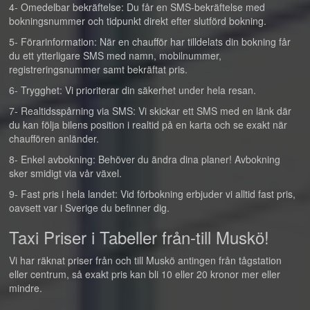
4- Omedelbar bekräftelse: Du får en SMS-bekräftelse med
bokningsnummer och tidpunkt direkt efter slutförd bokning.
5- Förarinformation: När en chaufför har tilldelats din bokning får
du ett ytterligare SMS med namn, mobilnummer,
registreringsnummer samt bekräftat pris.
6- Trygghet: Vi prioriterar din säkerhet under hela resan.
7- Realtidsspårning via SMS: Vi skickar ett SMS med en länk där
du kan följa bilens position i realtid på en karta och se exakt när
chauffören anländer.
8- Enkel avbokning: Behöver du ändra dina planer! Avbokning
sker smidigt via vår växel.
9- Fast pris i hela landet: Vid förbokning erbjuder vi alltid fast pris,
oavsett var i Sverige du befinner dig.
Taxi Priser i Tabeller från-till Muskö!
Vi har räknat priser från och till Muskö antingen från tågstation
eller centrum, så exakt pris kan bli 10 eller 20 kronor mer eller
mindre.