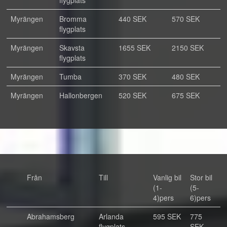
flygplats
Myrängen
Bromma
440 SEK
570 SEK
flygplats
Myrängen
Skavsta
1655 SEK
2150 SEK
flygplats
Myrängen
Tumba
370 SEK
480 SEK
Myrängen
Hallonbergen
520 SEK
675 SEK
Från
Till
Vanlig bil
Stor bil
(1-
(5-
4)pers
6)pers
Abrahamsberg
Arlanda
595 SEK
775
flygplats
SEK