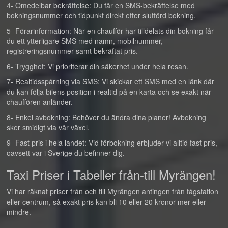
4- Omedelbar bekräftelse: Du får en SMS-bekräftelse med
bokningsnummer och tidpunkt direkt efter slutförd bokning.
5- Förarinformation: När en chaufför har tilldelats din bokning får
du ett ytterligare SMS med namn, mobilnummer,
registreringsnummer samt bekräftat pris.
6- Trygghet: Vi prioriterar din säkerhet under hela resan.
7- Realtidsspårning via SMS: Vi skickar ett SMS med en länk där
du kan följa bilens position i realtid på en karta och se exakt när
chauffören anländer.
8- Enkel avbokning: Behöver du ändra dina planer! Avbokning
sker smidigt via vår växel.
9- Fast pris i hela landet: Vid förbokning erbjuder vi alltid fast pris,
oavsett var i Sverige du befinner dig.
Taxi Priser i Tabeller från-till Myrängen!
Vi har räknat priser från och till Myrängen antingen från tågstation
eller centrum, så exakt pris kan bli 10 eller 20 kronor mer eller
mindre.