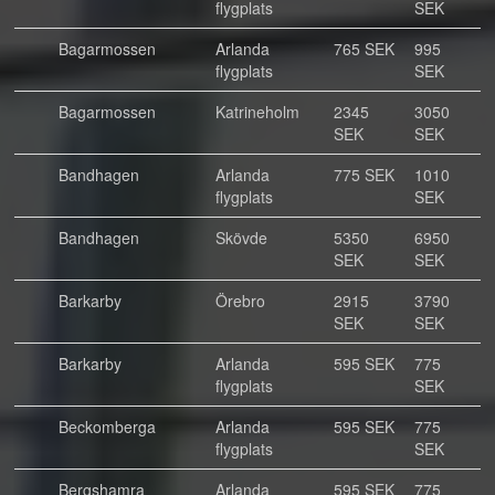
flygplats
SEK
Bagarmossen
Arlanda
765 SEK
995
flygplats
SEK
Bagarmossen
Katrineholm
2345
3050
SEK
SEK
Bandhagen
Arlanda
775 SEK
1010
flygplats
SEK
Bandhagen
Skövde
5350
6950
SEK
SEK
Barkarby
Örebro
2915
3790
SEK
SEK
Barkarby
Arlanda
595 SEK
775
flygplats
SEK
Beckomberga
Arlanda
595 SEK
775
flygplats
SEK
Bergshamra
Arlanda
595 SEK
775