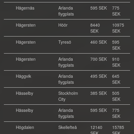
Hägernäs
Arlanda
595 SEK
775
flygplats
SEK
Hägersten
Höör
8440
10975
SEK
SEK
Hägersten
Tyresö
460 SEK
595
SEK
Hägersten
Arlanda
700 SEK
910
flygplats
SEK
Häggvik
Arlanda
495 SEK
645
flygplats
SEK
Hässelby
Stockholm
385 SEK
505
City
SEK
Hässelby
Arlanda
595 SEK
775
flygplats
SEK
Högdalen
Skellefteå
12140
15785
SEK
SEK