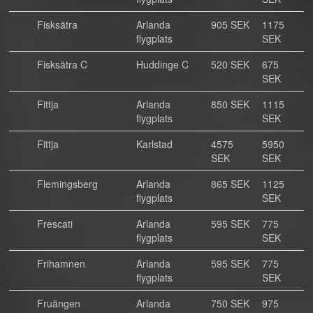
Fisksätra
Arlanda
905 SEK
1175
flygplats
SEK
Fisksätra C
Huddinge C
520 SEK
675
SEK
Fittja
Arlanda
850 SEK
1115
flygplats
SEK
Fittja
Karlstad
4575
5950
SEK
SEK
Flemingsberg
Arlanda
865 SEK
1125
flygplats
SEK
Frescati
Arlanda
595 SEK
775
flygplats
SEK
Frihamnen
Arlanda
595 SEK
775
flygplats
SEK
Fruängen
Arlanda
750 SEK
975