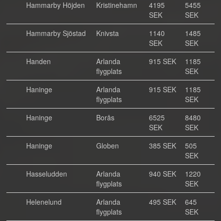
Hammarby Höjden
Kristinehamn
4195
5455
SEK
SEK
Hammarby Sjöstad
Knivsta
1140
1485
SEK
SEK
Handen
Arlanda
915 SEK
1185
flygplats
SEK
Haninge
Arlanda
915 SEK
1185
flygplats
SEK
Haninge
Borås
6525
8480
SEK
SEK
Haninge
Globen
385 SEK
505
SEK
Hasseludden
Arlanda
940 SEK
1220
flygplats
SEK
Helenelund
Arlanda
495 SEK
645
flygplats
SEK