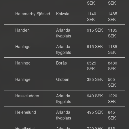
SEK
SEK
Hammarby Sjöstad
Knivsta
1140
1485
SEK
SEK
Handen
Arlanda
915 SEK
1185
flygplats
SEK
Haninge
Arlanda
915 SEK
1185
flygplats
SEK
Haninge
Borås
6525
8480
SEK
SEK
Haninge
Globen
385 SEK
505
SEK
Hasseludden
Arlanda
940 SEK
1220
flygplats
SEK
Helenelund
Arlanda
495 SEK
645
flygplats
SEK
Henriksdal
Arlanda
720 SEK
935