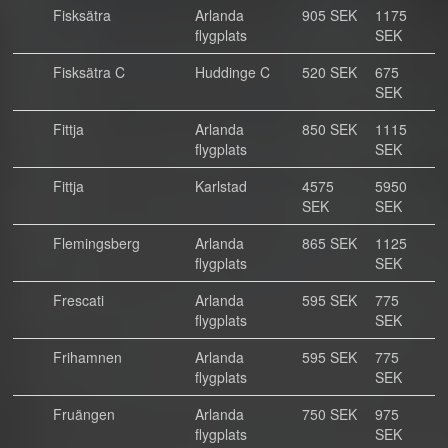
Fisksätra
Arlanda
905 SEK
1175
flygplats
SEK
Fisksätra C
Huddinge C
520 SEK
675
SEK
Fittja
Arlanda
850 SEK
1115
flygplats
SEK
Fittja
Karlstad
4575
5950
SEK
SEK
Flemingsberg
Arlanda
865 SEK
1125
flygplats
SEK
Frescati
Arlanda
595 SEK
775
flygplats
SEK
Frihamnen
Arlanda
595 SEK
775
flygplats
SEK
Fruängen
Arlanda
750 SEK
975
flygplats
SEK