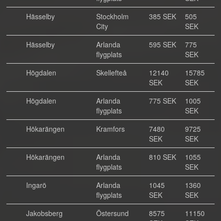
Hässelby
Stockholm
385 SEK
505
City
SEK
Hässelby
Arlanda
595 SEK
775
flygplats
SEK
Högdalen
Skellefteå
12140
15785
SEK
SEK
Högdalen
Arlanda
775 SEK
1005
flygplats
SEK
Hökarängen
Kramfors
7480
9725
SEK
SEK
Hökarängen
Arlanda
810 SEK
1055
flygplats
SEK
Ingarö
Arlanda
1045
1360
flygplats
SEK
SEK
Jakobsberg
Östersund
8575
11150