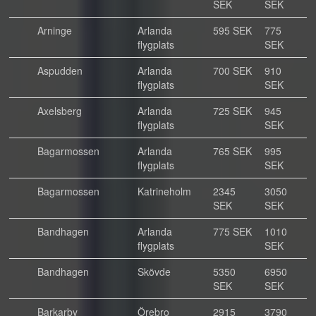
SEK
SEK
Arninge
Arlanda
595 SEK
775
flygplats
SEK
Aspudden
Arlanda
700 SEK
910
flygplats
SEK
Axelsberg
Arlanda
725 SEK
945
flygplats
SEK
Bagarmossen
Arlanda
765 SEK
995
flygplats
SEK
Bagarmossen
Katrineholm
2345
3050
SEK
SEK
Bandhagen
Arlanda
775 SEK
1010
flygplats
SEK
Bandhagen
Skövde
5350
6950
SEK
SEK
Barkarby
Örebro
2915
3790