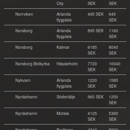
City
SEK
SEK
Norrviken
Arlanda
495 SEK
645
flygplats
SEK
Norsborg
Arlanda
895 SEK
1160
flygplats
SEK
Norsborg
Kalmar
6185
8040
SEK
SEK
Norsborg Botkyrka
Hässleholm
7720
10040
SEK
SEK
Nykvarn
Arlanda
1220
1585
flygplats
SEK
SEK
Nynäshamn
Södertälje
960 SEK
1250
SEK
Nynäshamn
Motala
4125
5360
SEK
SEK
Nynäshamn
Borlänge
4310
5600