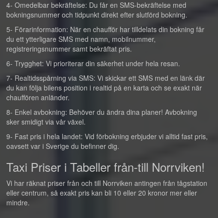
4- Omedelbar bekräftelse: Du får en SMS-bekräftelse med
bokningsnummer och tidpunkt direkt efter slutförd bokning.
5- Förarinformation: När en chaufför har tilldelats din bokning får
du ett ytterligare SMS med namn, mobilnummer,
registreringsnummer samt bekräftat pris.
6- Trygghet: Vi prioriterar din säkerhet under hela resan.
7- Realtidsspårning via SMS: Vi skickar ett SMS med en länk där
du kan följa bilens position i realtid på en karta och se exakt när
chauffören anländer.
8- Enkel avbokning: Behöver du ändra dina planer! Avbokning
sker smidigt via vår växel.
9- Fast pris i hela landet: Vid förbokning erbjuder vi alltid fast pris,
oavsett var i Sverige du befinner dig.
Taxi Priser i Tabeller från-till Norrviken!
Vi har räknat priser från och till Norrviken antingen från tågstation
eller centrum, så exakt pris kan bli 10 eller 20 kronor mer eller
mindre.