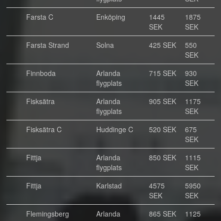
Farsta C
Enköping
1445
1875
SEK
SEK
Farsta Strand
Solna
425 SEK
550
SEK
Finnboda
Arlanda
715 SEK
930
flygplats
SEK
Fisksätra
Arlanda
905 SEK
1175
flygplats
SEK
Fisksätra C
Huddinge C
520 SEK
675
SEK
Fittja
Arlanda
850 SEK
1115
flygplats
SEK
Fittja
Karlstad
4575
5950
SEK
SEK
Flemingsberg
Arlanda
865 SEK
1125