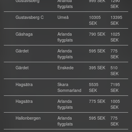
Gustavsberg
Arlanda
995 SEK
1290
flygplats
SEK
Gustavsberg C
Umeå
10305
13395
SEK
SEK
Gåshaga
Arlanda
790 SEK
1025
flygplats
SEK
Gärdet
Arlanda
595 SEK
775
flygplats
SEK
Gärdet
Enskede
395 SEK
510
SEK
Hagsätra
Skara
5535
7195
Sommarland
SEK
SEK
Hagsätra
Arlanda
775 SEK
1005
flygplats
SEK
Hallonbergen
Arlanda
595 SEK
775
flygplats
SEK