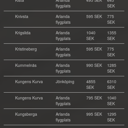
Kista
Arlanda
495 SEK
645
flygplats
SEK
Knivsta
Arlanda
595 SEK
775
flygplats
SEK
Krigslida
Arlanda
1040
1355
flygplats
SEK
SEK
Kristineberg
Arlanda
595 SEK
775
flygplats
SEK
Kummelnäs
Arlanda
990 SEK
1285
flygplats
SEK
Kungens Kurva
Jönköping
4855
6310
SEK
SEK
Kungens Kurva
Arlanda
795 SEK
1040
flygplats
SEK
Kungsberga
Arlanda
995 SEK
1295
flygplats
SEK