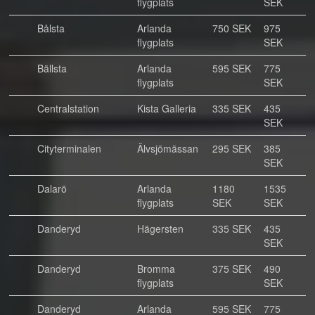
flygplats
SEK
Bålsta
Arlanda
750 SEK
975
flygplats
SEK
Bällsta
Arlanda
595 SEK
775
flygplats
SEK
Centralstation
Kista Galleria
335 SEK
435
SEK
Cityterminalen
Älvsjömässan
295 SEK
385
SEK
Dalarö
Arlanda
1180
1535
flygplats
SEK
SEK
Danderyd
Hägersten
335 SEK
435
SEK
Danderyd
Bromma
375 SEK
490
flygplats
SEK
Danderyd
Arlanda
595 SEK
775