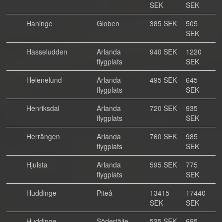
SEK
SEK
Haninge
Globen
385 SEK
505
SEK
Hasseludden
Arlanda
940 SEK
1220
flygplats
SEK
Helenelund
Arlanda
495 SEK
645
flygplats
SEK
Henriksdal
Arlanda
720 SEK
935
flygplats
SEK
Herrängen
Arlanda
760 SEK
985
flygplats
SEK
Hjulsta
Arlanda
595 SEK
775
flygplats
SEK
Huddinge
Piteå
13415
17440
SEK
SEK
Huddinge
Södertälje
535 SEK
695