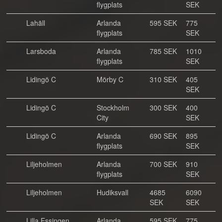
flygplats
SEK
Lahäll
Arlanda
595 SEK
775
flygplats
SEK
Larsboda
Arlanda
785 SEK
1010
flygplats
SEK
Lidingö C
Mörby C
310 SEK
405
SEK
Lidingö C
Stockholm
300 SEK
400
City
SEK
Lidingö C
Arlanda
690 SEK
895
flygplats
SEK
Liljeholmen
Arlanda
700 SEK
910
flygplats
SEK
Liljeholmen
Hudiksvall
4685
6090
SEK
SEK
Lilla Essingen
Arlanda
595 SEK
775