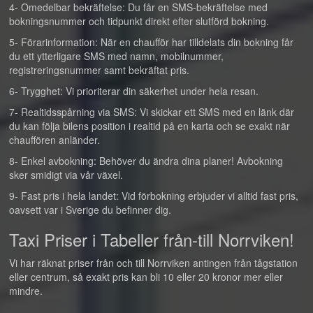
4- Omedelbar bekräftelse: Du får en SMS-bekräftelse med
bokningsnummer och tidpunkt direkt efter slutförd bokning.
5- Förarinformation: När en chaufför har tilldelats din bokning får
du ett ytterligare SMS med namn, mobilnummer,
registreringsnummer samt bekräftat pris.
6- Trygghet: Vi prioriterar din säkerhet under hela resan.
7- Realtidsspårning via SMS: Vi skickar ett SMS med en länk där
du kan följa bilens position i realtid på en karta och se exakt när
chauffören anländer.
8- Enkel avbokning: Behöver du ändra dina planer! Avbokning
sker smidigt via vår växel.
9- Fast pris i hela landet: Vid förbokning erbjuder vi alltid fast pris,
oavsett var i Sverige du befinner dig.
Taxi Priser i Tabeller från-till Norrviken!
Vi har räknat priser från och till Norrviken antingen från tågstation
eller centrum, så exakt pris kan bli 10 eller 20 kronor mer eller
mindre.