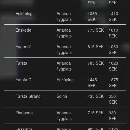
SEK
SEK
Enköping
Arlanda
1085
1410
flygplats
SEK
SEK
Enskede
Arlanda
775 SEK
1010
flygplats
SEK
Fagersjö
Arlanda
815 SEK
1060
flygplats
SEK
Farsta
Arlanda
785 SEK
1020
flygplats
SEK
Farsta C
Enköping
1445
1875
SEK
SEK
Farsta Strand
Solna
425 SEK
550
SEK
Finnboda
Arlanda
715 SEK
930
flygplats
SEK
Fisksätra
Arlanda
905 SEK
1175