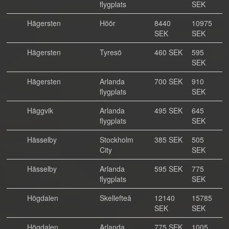
flygplats
SEK
Hägersten
Höör
8440
10975
SEK
SEK
Hägersten
Tyresö
460 SEK
595
SEK
Hägersten
Arlanda
700 SEK
910
flygplats
SEK
Häggvik
Arlanda
495 SEK
645
flygplats
SEK
Hässelby
Stockholm
385 SEK
505
City
SEK
Hässelby
Arlanda
595 SEK
775
flygplats
SEK
Högdalen
Skellefteå
12140
15785
SEK
SEK
Högdalen
Arlanda
775 SEK
1005