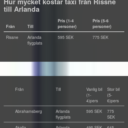
Hur mycket kostar taxi från Rissne
till Arlanda
Pris (1-4
Pris (5-6
Från
Till
personer)
personer)
Rissne
Arlanda
595 SEK
775 SEK
flygplats
Från
Till
Vanlig bil
Stor bil
(1-
(5-
4)pers
6)pers
Abrahamsberg
Arlanda
595 SEK
775
flygplats
SEK
Akalla
Arlanda
495 SEK
645