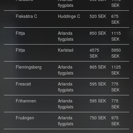
flygplats
SEK
Fisksätra C
Huddinge C
520 SEK
675
SEK
Fittja
Arlanda
850 SEK
1115
flygplats
SEK
Fittja
Karlstad
4575
5950
SEK
SEK
Flemingsberg
Arlanda
865 SEK
1125
flygplats
SEK
Frescati
Arlanda
595 SEK
775
flygplats
SEK
Frihamnen
Arlanda
595 SEK
775
flygplats
SEK
Fruängen
Arlanda
750 SEK
975
flygplats
SEK