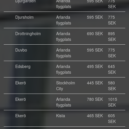
Djurgården
Arlanda
595 SEK
775
flygplats
SEK
Djursholm
Arlanda
595 SEK
775
flygplats
SEK
Drottningholm
Arlanda
690 SEK
895
flygplats
SEK
Duvbo
Arlanda
595 SEK
775
flygplats
SEK
Edsberg
Arlanda
495 SEK
645
flygplats
SEK
Ekerö
Stockholm
445 SEK
580
City
SEK
Ekerö
Arlanda
780 SEK
1015
flygplats
SEK
Ekerö
Kista
465 SEK
605
SEK