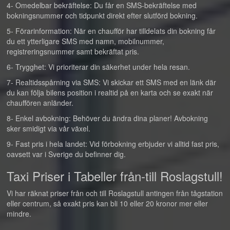
4- Omedelbar bekräftelse: Du får en SMS-bekräftelse med
bokningsnummer och tidpunkt direkt efter slutförd bokning.
5- Förarinformation: När en chaufför har tilldelats din bokning får
du ett ytterligare SMS med namn, mobilnummer,
registreringsnummer samt bekräftat pris.
6- Trygghet: Vi prioriterar din säkerhet under hela resan.
7- Realtidsspårning via SMS: Vi skickar ett SMS med en länk där
du kan följa bilens position i realtid på en karta och se exakt när
chauffören anländer.
8- Enkel avbokning: Behöver du ändra dina planer! Avbokning
sker smidigt via vår växel.
9- Fast pris i hela landet: Vid förbokning erbjuder vi alltid fast pris,
oavsett var i Sverige du befinner dig.
Taxi Priser i Tabeller från-till Roslagstull!
Vi har räknat priser från och till Roslagstull antingen från tågstation
eller centrum, så exakt pris kan bli 10 eller 20 kronor mer eller
mindre.