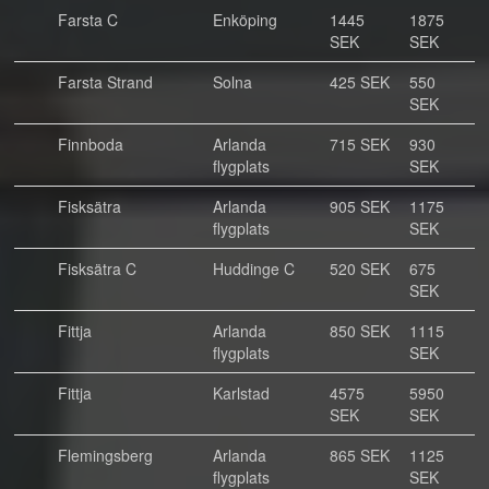
Farsta C
Enköping
1445
1875
SEK
SEK
Farsta Strand
Solna
425 SEK
550
SEK
Finnboda
Arlanda
715 SEK
930
flygplats
SEK
Fisksätra
Arlanda
905 SEK
1175
flygplats
SEK
Fisksätra C
Huddinge C
520 SEK
675
SEK
Fittja
Arlanda
850 SEK
1115
flygplats
SEK
Fittja
Karlstad
4575
5950
SEK
SEK
Flemingsberg
Arlanda
865 SEK
1125
flygplats
SEK