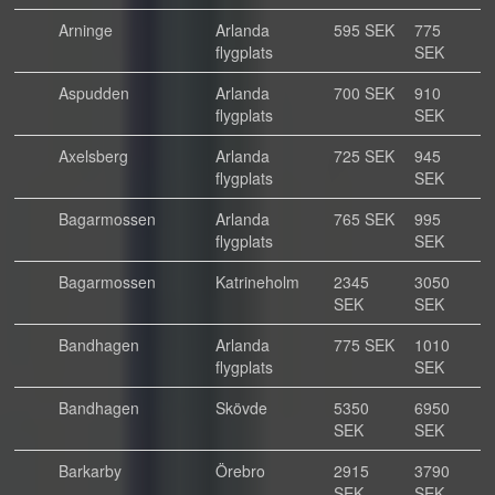
Arninge
Arlanda
595 SEK
775
flygplats
SEK
Aspudden
Arlanda
700 SEK
910
flygplats
SEK
Axelsberg
Arlanda
725 SEK
945
flygplats
SEK
Bagarmossen
Arlanda
765 SEK
995
flygplats
SEK
Bagarmossen
Katrineholm
2345
3050
SEK
SEK
Bandhagen
Arlanda
775 SEK
1010
flygplats
SEK
Bandhagen
Skövde
5350
6950
SEK
SEK
Barkarby
Örebro
2915
3790
SEK
SEK