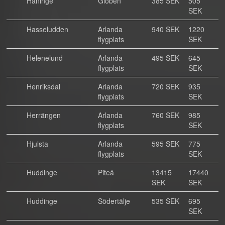
Haninge
Globen
385 SEK
505
SEK
Hasseludden
Arlanda
940 SEK
1220
flygplats
SEK
Helenelund
Arlanda
495 SEK
645
flygplats
SEK
Henriksdal
Arlanda
720 SEK
935
flygplats
SEK
Herrängen
Arlanda
760 SEK
985
flygplats
SEK
Hjulsta
Arlanda
595 SEK
775
flygplats
SEK
Huddinge
Piteå
13415
17440
SEK
SEK
Huddinge
Södertälje
535 SEK
695
SEK