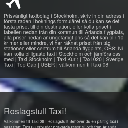
Prisvänligt taxibolag i Stockholm, skriv in din adress i
första raden i boknings formuläret så du kan se det
fasta priset till din destination, eller kolla priset i
tabellen nedan från din kommun till Arlanda flygplats,
alla priser nedan är ungefärligt pris så det kan blir 10
kr mer eller mindre, vi har räknat priset från tåg
stationen eller centrum till Arlanda flygplats, OBS: Ni
kan kolla billigaste taxi i Stockholm och jämföra oss
med | Taxi Stockholm | Taxi Kurir | Taxi 020 | Sverige
Taxi | Top Cab | UBER | välkommen till taxi 08
Roslagstull Taxi!
Välkommen till Taxi 08 i Roslagstull! Behöver du en pålitlig taxi i
Vasastan: Taxi 08 erbjuder prisvärda resor till och från Arlanda,