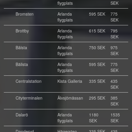
flygplats
SEK
Bromsten
Arlanda
595 SEK
775
flygplats
SEK
Brottby
Arlanda
615 SEK
795
flygplats
SEK
Bålsta
Arlanda
750 SEK
975
flygplats
SEK
Bällsta
Arlanda
595 SEK
775
flygplats
SEK
Centralstation
Kista Galleria
335 SEK
435
SEK
Cityterminalen
Älvsjömässan
295 SEK
385
SEK
Dalarö
Arlanda
1180
1535
flygplats
SEK
SEK
Danderyd
Hägersten
335 SEK
435