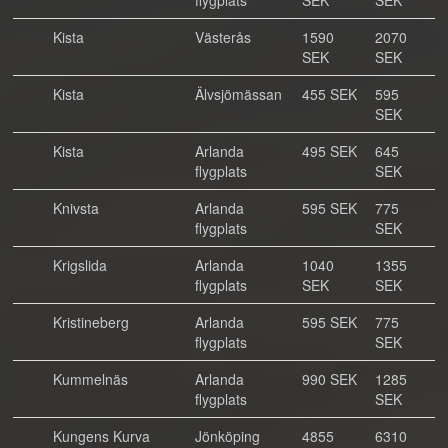
flygplats
SEK
SEK
Kista
Västerås
1590
2070
SEK
SEK
Kista
Älvsjömässan
455 SEK
595
SEK
Kista
Arlanda
495 SEK
645
flygplats
SEK
Knivsta
Arlanda
595 SEK
775
flygplats
SEK
Krigslida
Arlanda
1040
1355
flygplats
SEK
SEK
Kristineberg
Arlanda
595 SEK
775
flygplats
SEK
Kummelnäs
Arlanda
990 SEK
1285
flygplats
SEK
Kungens Kurva
Jönköping
4855
6310