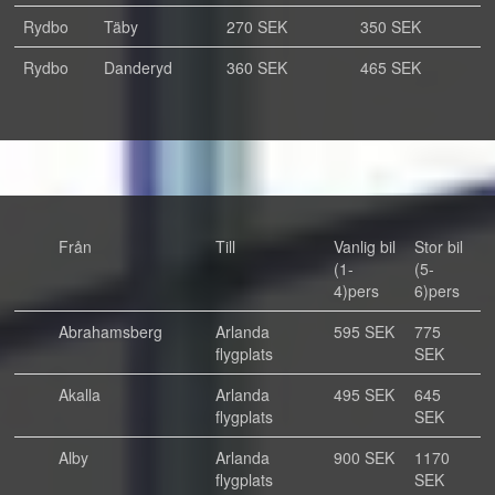
Rydbo
Täby
270 SEK
350 SEK
Rydbo
Danderyd
360 SEK
465 SEK
Från
Till
Vanlig bil
Stor bil
(1-
(5-
4)pers
6)pers
Abrahamsberg
Arlanda
595 SEK
775
flygplats
SEK
Akalla
Arlanda
495 SEK
645
flygplats
SEK
Alby
Arlanda
900 SEK
1170
flygplats
SEK