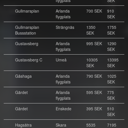
flygplats
SEK
Gullmarsplan
Arlanda
700 SEK
910
flygplats
SEK
Gullmarsplan
Strängnäs
1350
1755
Bussstation
SEK
SEK
Gustavsberg
Arlanda
995 SEK
1290
flygplats
SEK
Gustavsberg C
Umeå
10305
13395
SEK
SEK
Gåshaga
Arlanda
790 SEK
1025
flygplats
SEK
Gärdet
Arlanda
595 SEK
775
flygplats
SEK
Gärdet
Enskede
395 SEK
510
SEK
Hagsätra
Skara
5535
7195