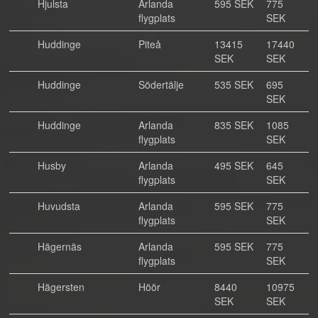
Hjulsta
Arlanda
595 SEK
775
flygplats
SEK
Huddinge
Piteå
13415
17440
SEK
SEK
Huddinge
Södertälje
535 SEK
695
SEK
Huddinge
Arlanda
835 SEK
1085
flygplats
SEK
Husby
Arlanda
495 SEK
645
flygplats
SEK
Huvudsta
Arlanda
595 SEK
775
flygplats
SEK
Hägernäs
Arlanda
595 SEK
775
flygplats
SEK
Hägersten
Höör
8440
10975
SEK
SEK