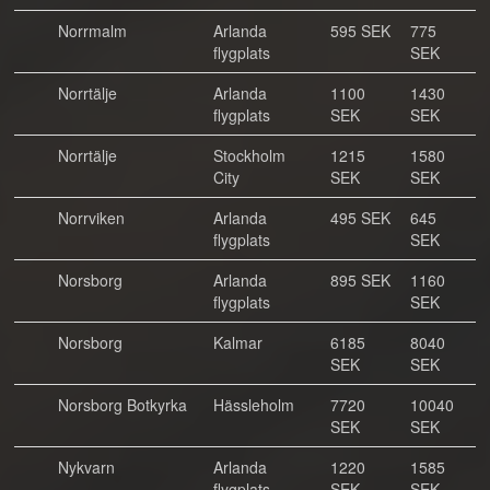
Norrmalm
Arlanda
595 SEK
775
flygplats
SEK
Norrtälje
Arlanda
1100
1430
flygplats
SEK
SEK
Norrtälje
Stockholm
1215
1580
City
SEK
SEK
Norrviken
Arlanda
495 SEK
645
flygplats
SEK
Norsborg
Arlanda
895 SEK
1160
flygplats
SEK
Norsborg
Kalmar
6185
8040
SEK
SEK
Norsborg Botkyrka
Hässleholm
7720
10040
SEK
SEK
Nykvarn
Arlanda
1220
1585
flygplats
SEK
SEK