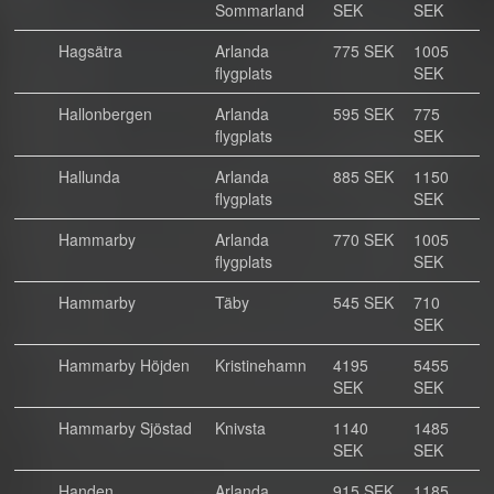
Sommarland
SEK
SEK
Hagsätra
Arlanda
775 SEK
1005
flygplats
SEK
Hallonbergen
Arlanda
595 SEK
775
flygplats
SEK
Hallunda
Arlanda
885 SEK
1150
flygplats
SEK
Hammarby
Arlanda
770 SEK
1005
flygplats
SEK
Hammarby
Täby
545 SEK
710
SEK
Hammarby Höjden
Kristinehamn
4195
5455
SEK
SEK
Hammarby Sjöstad
Knivsta
1140
1485
SEK
SEK
Handen
Arlanda
915 SEK
1185