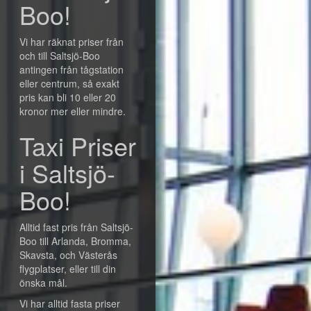
Boo!
Vi har räknat priser från
och till Saltsjö-Boo
antingen från tågstation
eller centrum, så exakt
pris kan bli 10 eller 20
kronor mer eller mindre.
Taxi Priser
i Saltsjö-
Boo!
Alltid fast pris från Saltsjö-
Boo till Arlanda, Bromma,
Skavsta, och Västerås
flygplatser, eller till din
önska mål.
Vi har alltid fasta priser