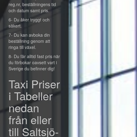
reg.nr, beställningens tid
och datum samt pris.
6- Du åker tryggt och
säkert.
7- Du kan avboka din
beställning genom att
ringa till växel.
8- Du får alltid fast pris när
du förbokar oavsett vart i
Sverige du befinner dig!
Taxi Priser
i Tabeller
nedan
från eller
till Saltsjö-