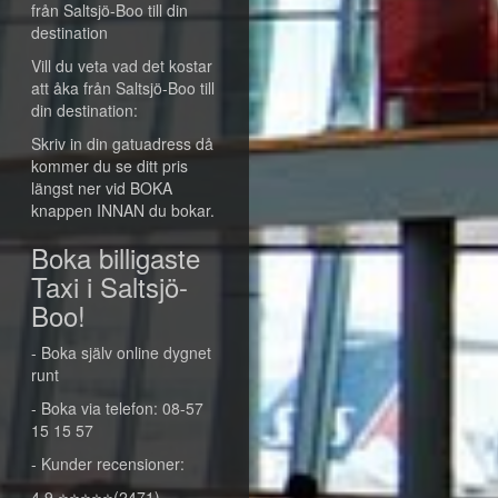
från Saltsjö-Boo till din
destination
Vill du veta vad det kostar
att åka från Saltsjö-Boo till
din destination:
Skriv in din gatuadress då
kommer du se ditt pris
längst ner vid BOKA
knappen INNAN du bokar.
Boka billigaste
Taxi i Saltsjö-
Boo!
- Boka själv online dygnet
runt
- Boka via telefon: 08-57
15 15 57
- Kunder recensioner:
4,9 ⭐⭐⭐⭐⭐(2471)