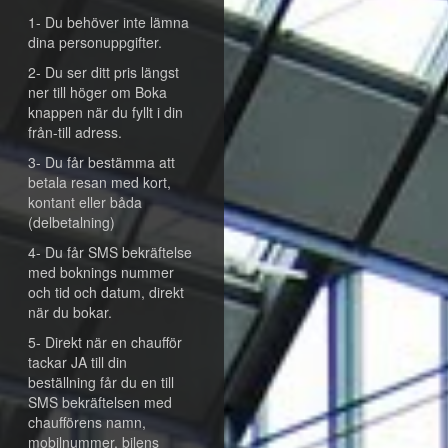
1- Du behöver inte lämna
dina personuppgifter.
2- Du ser ditt pris längst
ner till höger om Boka
knappen när du fyllt i din
från-till adress.
3- Du får bestämma att
betala resan med kort,
kontant eller båda
(delbetalning)
4- Du får SMS bekräftelse
med boknings nummer
och tid och datum, direkt
när du bokar.
5- Direkt när en chaufför
tackar JA till din
beställning får du en till
SMS bekräftelsen med
chaufförens namn,
mobilnummer, bilens