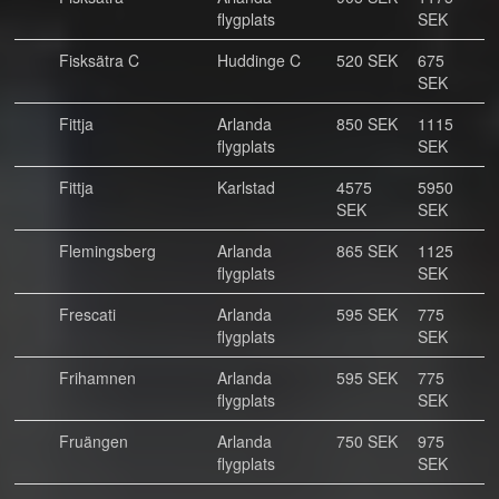
flygplats
SEK
Fisksätra C
Huddinge C
520 SEK
675
SEK
Fittja
Arlanda
850 SEK
1115
flygplats
SEK
Fittja
Karlstad
4575
5950
SEK
SEK
Flemingsberg
Arlanda
865 SEK
1125
flygplats
SEK
Frescati
Arlanda
595 SEK
775
flygplats
SEK
Frihamnen
Arlanda
595 SEK
775
flygplats
SEK
Fruängen
Arlanda
750 SEK
975
flygplats
SEK