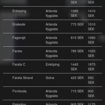
SEK
SEK
Enköping
Arlanda
1085
1410
flygplats
SEK
SEK
Enskede
Arlanda
775 SEK
1010
flygplats
SEK
Fagersjö
Arlanda
815 SEK
1060
flygplats
SEK
Farsta
Arlanda
785 SEK
1020
flygplats
SEK
Farsta C
Enköping
1445
1875
SEK
SEK
Farsta Strand
Solna
425 SEK
550
SEK
Finnboda
Arlanda
715 SEK
930
flygplats
SEK
Fisksätra
Arlanda
905 SEK
1175