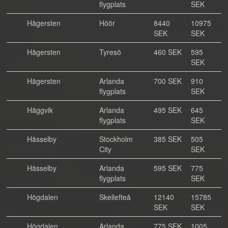
flygplats
SEK
Hägersten
Höör
8440
10975
SEK
SEK
Hägersten
Tyresö
460 SEK
595
SEK
Hägersten
Arlanda
700 SEK
910
flygplats
SEK
Häggvik
Arlanda
495 SEK
645
flygplats
SEK
Hässelby
Stockholm
385 SEK
505
City
SEK
Hässelby
Arlanda
595 SEK
775
flygplats
SEK
Högdalen
Skellefteå
12140
15785
SEK
SEK
Högdalen
Arlanda
775 SEK
1005