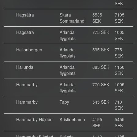
SEK
Hagsätra
Skara
5535
7195
Sommarland
SEK
SEK
Hagsätra
Arlanda
775 SEK
1005
flygplats
SEK
Hallonbergen
Arlanda
595 SEK
775
flygplats
SEK
Hallunda
Arlanda
885 SEK
1150
flygplats
SEK
Hammarby
Arlanda
770 SEK
1005
flygplats
SEK
Hammarby
Täby
545 SEK
710
SEK
Hammarby Höjden
Kristinehamn
4195
5455
SEK
SEK
Hammarby Sjöstad
Knivsta
1140
1485