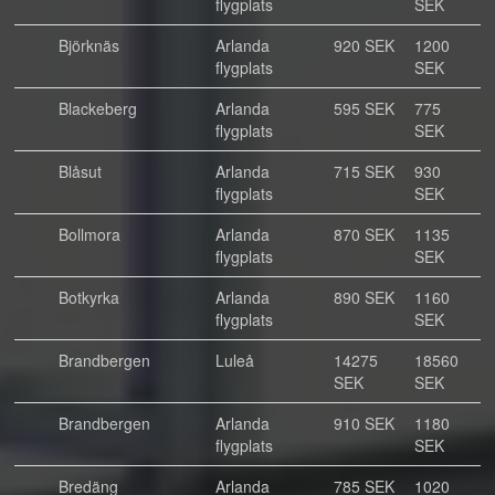
flygplats
SEK
Björknäs
Arlanda
920 SEK
1200
flygplats
SEK
Blackeberg
Arlanda
595 SEK
775
flygplats
SEK
Blåsut
Arlanda
715 SEK
930
flygplats
SEK
Bollmora
Arlanda
870 SEK
1135
flygplats
SEK
Botkyrka
Arlanda
890 SEK
1160
flygplats
SEK
Brandbergen
Luleå
14275
18560
SEK
SEK
Brandbergen
Arlanda
910 SEK
1180
flygplats
SEK
Bredäng
Arlanda
785 SEK
1020