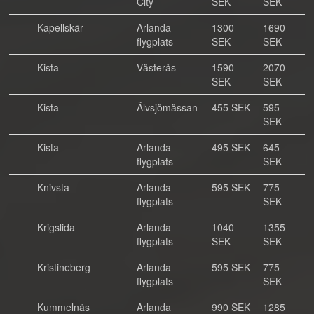
City
SEK
SEK
Kapellskär
Arlanda
1300
1690
flygplats
SEK
SEK
Kista
Västerås
1590
2070
SEK
SEK
Kista
Älvsjömässan
455 SEK
595
SEK
Kista
Arlanda
495 SEK
645
flygplats
SEK
Knivsta
Arlanda
595 SEK
775
flygplats
SEK
Krigslida
Arlanda
1040
1355
flygplats
SEK
SEK
Kristineberg
Arlanda
595 SEK
775
flygplats
SEK
Kummelnäs
Arlanda
990 SEK
1285