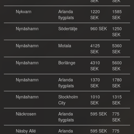
SEK
SEK
Nykvarn
Arlanda
1220
1585
flygplats
SEK
SEK
Nynäshamn
Södertälje
960 SEK
1250
SEK
Nynäshamn
Motala
4125
5360
SEK
SEK
Nynäshamn
Borlänge
4310
5600
SEK
SEK
Nynäshamn
Arlanda
1370
1780
flygplats
SEK
SEK
Nynäshamn
Stockholm
1010
1315
City
SEK
SEK
Näckrosen
Arlanda
595 SEK
775
flygplats
SEK
Näsby Allé
Arlanda
595 SEK
775