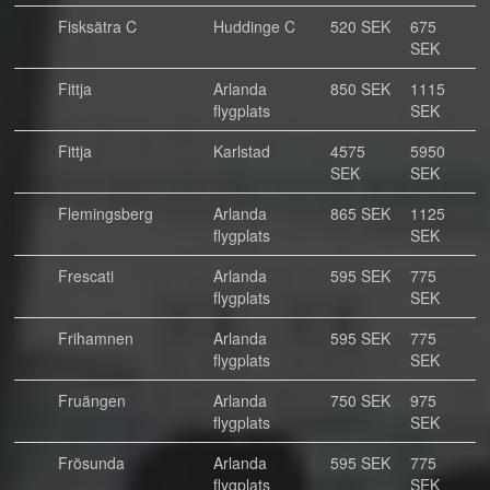
Fisksätra C
Huddinge C
520 SEK
675
SEK
Fittja
Arlanda
850 SEK
1115
flygplats
SEK
Fittja
Karlstad
4575
5950
SEK
SEK
Flemingsberg
Arlanda
865 SEK
1125
flygplats
SEK
Frescati
Arlanda
595 SEK
775
flygplats
SEK
Frihamnen
Arlanda
595 SEK
775
flygplats
SEK
Fruängen
Arlanda
750 SEK
975
flygplats
SEK
Frösunda
Arlanda
595 SEK
775
flygplats
SEK