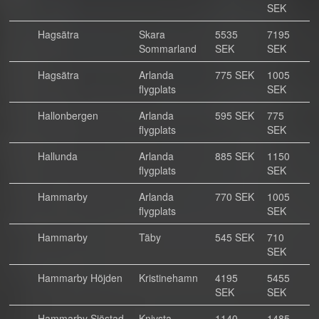
SEK
Hagsätra
Skara
5535
7195
Sommarland
SEK
SEK
Hagsätra
Arlanda
775 SEK
1005
flygplats
SEK
Hallonbergen
Arlanda
595 SEK
775
flygplats
SEK
Hallunda
Arlanda
885 SEK
1150
flygplats
SEK
Hammarby
Arlanda
770 SEK
1005
flygplats
SEK
Hammarby
Täby
545 SEK
710
SEK
Hammarby Höjden
Kristinehamn
4195
5455
SEK
SEK
Hammarby Sjöstad
Knivsta
1140
1485