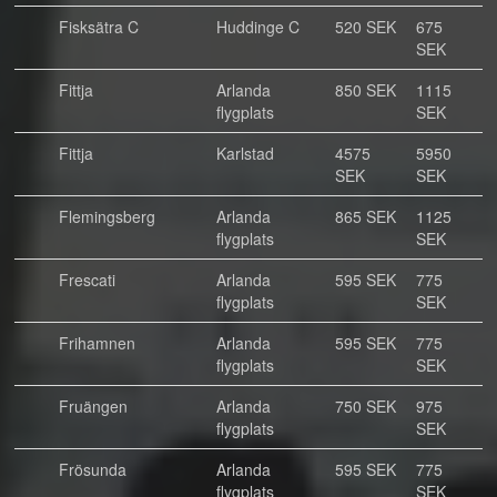
Fisksätra C
Huddinge C
520 SEK
675
SEK
Fittja
Arlanda
850 SEK
1115
flygplats
SEK
Fittja
Karlstad
4575
5950
SEK
SEK
Flemingsberg
Arlanda
865 SEK
1125
flygplats
SEK
Frescati
Arlanda
595 SEK
775
flygplats
SEK
Frihamnen
Arlanda
595 SEK
775
flygplats
SEK
Fruängen
Arlanda
750 SEK
975
flygplats
SEK
Frösunda
Arlanda
595 SEK
775
flygplats
SEK