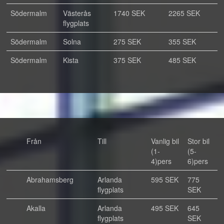
Södermalm
Västerås
1740 SEK
2265 SEK
flygplats
Södermalm
Solna
275 SEK
355 SEK
Södermalm
Kista
375 SEK
485 SEK
Från
Till
Vanlig bil
Stor bil
(1-
(5-
4)pers
6)pers
Abrahamsberg
Arlanda
595 SEK
775
flygplats
SEK
Akalla
Arlanda
495 SEK
645
flygplats
SEK