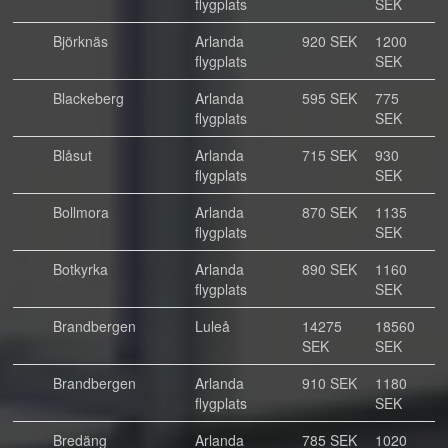
flygplats
SEK
Björknäs
Arlanda
920 SEK
1200
flygplats
SEK
Blackeberg
Arlanda
595 SEK
775
flygplats
SEK
Blåsut
Arlanda
715 SEK
930
flygplats
SEK
Bollmora
Arlanda
870 SEK
1135
flygplats
SEK
Botkyrka
Arlanda
890 SEK
1160
flygplats
SEK
Brandbergen
Luleå
14275
18560
SEK
SEK
Brandbergen
Arlanda
910 SEK
1180
flygplats
SEK
Bredäng
Arlanda
785 SEK
1020