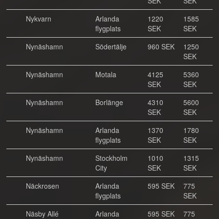
SEK
SEK
Nykvarn
Arlanda
1220
1585
flygplats
SEK
SEK
Nynäshamn
Södertälje
960 SEK
1250
SEK
Nynäshamn
Motala
4125
5360
SEK
SEK
Nynäshamn
Borlänge
4310
5600
SEK
SEK
Nynäshamn
Arlanda
1370
1780
flygplats
SEK
SEK
Nynäshamn
Stockholm
1010
1315
City
SEK
SEK
Näckrosen
Arlanda
595 SEK
775
flygplats
SEK
Näsby Allé
Arlanda
595 SEK
775