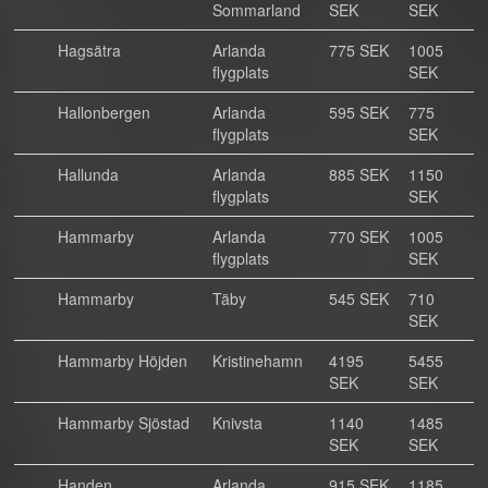
Sommarland
SEK
SEK
Hagsätra
Arlanda
775 SEK
1005
flygplats
SEK
Hallonbergen
Arlanda
595 SEK
775
flygplats
SEK
Hallunda
Arlanda
885 SEK
1150
flygplats
SEK
Hammarby
Arlanda
770 SEK
1005
flygplats
SEK
Hammarby
Täby
545 SEK
710
SEK
Hammarby Höjden
Kristinehamn
4195
5455
SEK
SEK
Hammarby Sjöstad
Knivsta
1140
1485
SEK
SEK
Handen
Arlanda
915 SEK
1185