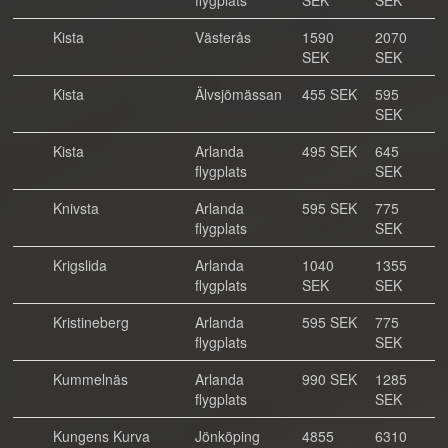
flygplats
SEK
SEK
Kista
Västerås
1590
2070
SEK
SEK
Kista
Älvsjömässan
455 SEK
595
SEK
Kista
Arlanda
495 SEK
645
flygplats
SEK
Knivsta
Arlanda
595 SEK
775
flygplats
SEK
Krigslida
Arlanda
1040
1355
flygplats
SEK
SEK
Kristineberg
Arlanda
595 SEK
775
flygplats
SEK
Kummelnäs
Arlanda
990 SEK
1285
flygplats
SEK
Kungens Kurva
Jönköping
4855
6310