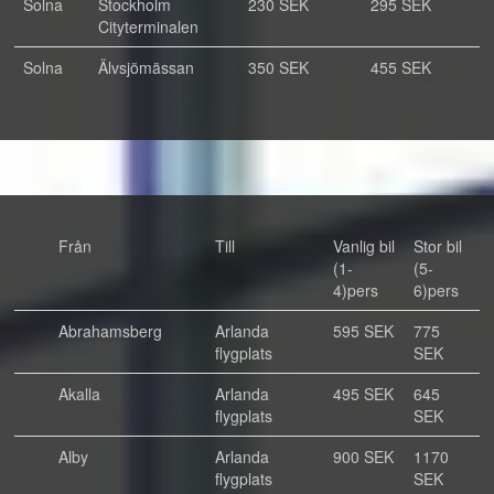
Solna
Stockholm
230 SEK
295 SEK
Cityterminalen
Solna
Älvsjömässan
350 SEK
455 SEK
Från
Till
Vanlig bil
Stor bil
(1-
(5-
4)pers
6)pers
Abrahamsberg
Arlanda
595 SEK
775
flygplats
SEK
Akalla
Arlanda
495 SEK
645
flygplats
SEK
Alby
Arlanda
900 SEK
1170
flygplats
SEK