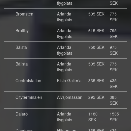
flygplats
SEK
Bromsten
Arlanda
595 SEK
775
flygplats
SEK
Brottby
Arlanda
615 SEK
795
flygplats
SEK
Bålsta
Arlanda
750 SEK
975
flygplats
SEK
Bällsta
Arlanda
595 SEK
775
flygplats
SEK
Centralstation
Kista Galleria
335 SEK
435
SEK
Cityterminalen
Älvsjömässan
295 SEK
385
SEK
Dalarö
Arlanda
1180
1535
flygplats
SEK
SEK
Danderyd
Hägersten
335 SEK
435