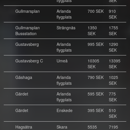
flygplats
SEK
Gullmarsplan
Arlanda
700 SEK
910
flygplats
SEK
Gullmarsplan
Strängnäs
1350
1755
Bussstation
SEK
SEK
Gustavsberg
Arlanda
995 SEK
1290
flygplats
SEK
Gustavsberg C
Umeå
10305
13395
SEK
SEK
Gåshaga
Arlanda
790 SEK
1025
flygplats
SEK
Gärdet
Arlanda
595 SEK
775
flygplats
SEK
Gärdet
Enskede
395 SEK
510
SEK
Hagsätra
Skara
5535
7195