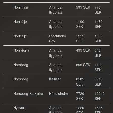
Norrmalm
Arlanda
595 SEK
775
flygplats
SEK
Norrtälje
Arlanda
1100
1430
flygplats
SEK
SEK
Norrtälje
Stockholm
1215
1580
City
SEK
SEK
Norrviken
Arlanda
495 SEK
645
flygplats
SEK
Norsborg
Arlanda
895 SEK
1160
flygplats
SEK
Norsborg
Kalmar
6185
8040
SEK
SEK
Norsborg Botkyrka
Hässleholm
7720
10040
SEK
SEK
Nykvarn
Arlanda
1220
1585
flygplats
SEK
SEK