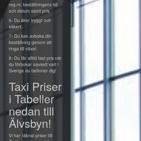
reg.nr, beställningens tid
och datum samt pris.
6- Du åker tryggt och
säkert.
7- Du kan avboka din
beställning genom att
ringa till växel.
8- Du får alltid fast pris när
du förbokar oavsett vart i
Sverige du befinner dig!
Taxi Priser
i Tabeller
nedan till
Älvsbyn!
Vi har räknat priser till