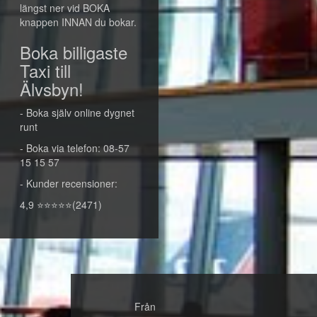
längst ner vid BOKA
knappen INNAN du bokar.
Boka billigaste
Taxi till
Älvsbyn!
- Boka själv online dygnet
runt
- Boka via telefon: 08-57
15 15 57
- Kunder recensioner:
4,9 ⭐⭐⭐⭐⭐(2471)
Från