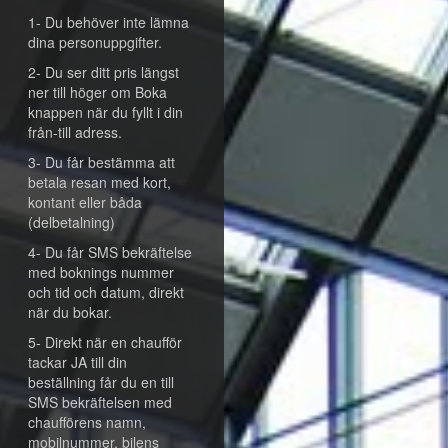
1- Du behöver inte lämna
dina personuppgifter.
2- Du ser ditt pris längst
ner till höger om Boka
knappen när du fyllt i din
från-till adress.
3- Du får bestämma att
betala resan med kort,
kontant eller båda
(delbetalning)
4- Du får SMS bekräftelse
med boknings nummer
och tid och datum, direkt
när du bokar.
5- Direkt när en chaufför
tackar JA till din
beställning får du en till
SMS bekräftelsen med
chaufförens namn,
mobilnummer, bilens