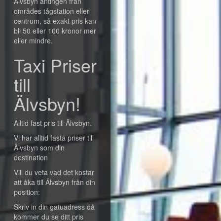
Älvsbyn antingen från
områdes tågstation eller
centrum, så exakt pris kan
bli 50 eller 100 kronor mer
eller mindre.
Taxi Priser
till
Älvsbyn!
Alltid fast pris till Älvsbyn.
Vi har alltid fasta priser till
Älvsbyn som din
destination
Vill du veta vad det kostar
att åka till Älvsbyn från din
position:
Skriv in din gatuadress då
kommer du se ditt pris