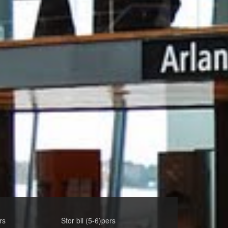
rs
Stor bil (5-6)pers