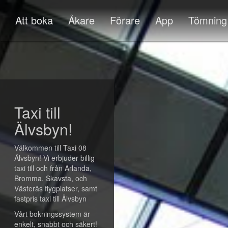
Att boka
Åkare
Förare
App
Tömning
Taxi till
Älvsbyn!
Välkommen till Taxi 08
Älvsbyn! Vi erbjuder billig
taxi till och från Arlanda,
Bromma, Skavsta, och
Västerås flygplatser, samt
fastpris taxi till Älvsbyn
Vårt bokningssystem är
enkelt, snabbt och säkert!