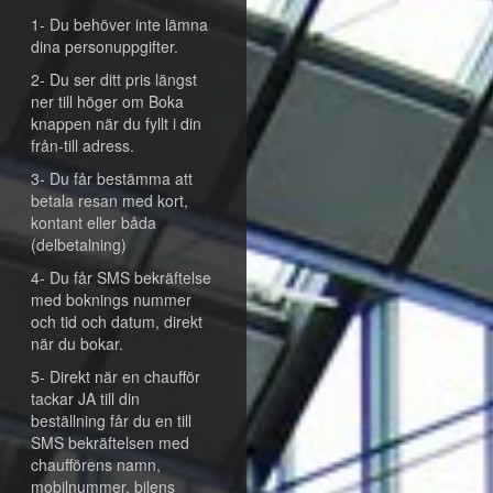
1- Du behöver inte lämna
dina personuppgifter.
2- Du ser ditt pris längst
ner till höger om Boka
knappen när du fyllt i din
från-till adress.
3- Du får bestämma att
betala resan med kort,
kontant eller båda
(delbetalning)
4- Du får SMS bekräftelse
med boknings nummer
och tid och datum, direkt
när du bokar.
5- Direkt när en chaufför
tackar JA till din
beställning får du en till
SMS bekräftelsen med
chaufförens namn,
mobilnummer, bilens