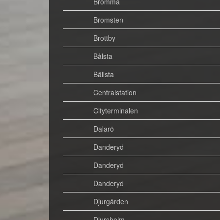
Bromma
Bromsten
Brottby
Bålsta
Bällsta
Centralstation
Cityterminalen
Dalarö
Danderyd
Danderyd
Danderyd
Djurgården
Djursholm