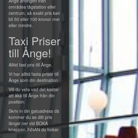
Ånge antingen från
områdes tågstation eller
centrum, så exakt pris kan
bli 50 eller 100 kronor mer
eller mindre.
Taxi Priser
till Ånge!
Alltid fast pris till Ånge.
Vi har alltid fasta priser till
Ånge som din destination
Vill du veta vad det kostar
att åka till Ånge från din
position:
Skriv in din gatuadress då
kommer du se ditt pris
längst ner vid BOKA
knappen INNAN du bokar.