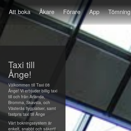
Att boka
Åkare
Förare
App
Tömning
Taxi till
Ånge!
Välkommen till Taxi 08
Ånge! Vi erbjuder billig taxi
till och från Arlanda,
Bromma, Skavsta, och
Västerås flygplatser, samt
fastpris taxi till Ånge
Vårt bokningssystem är
enkelt, snabbt och säkert!