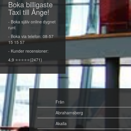
Boka billigaste
Taxi till Ånge!
- Boka själv online dygnet
runt
- Boka via telefon: 08-57
15 15 57
- Kunder recensioner:
4,9 ⭐⭐⭐⭐⭐(2471)
Från
Abrahamsberg
Akalla