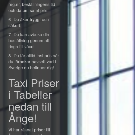
reg.nr, beställningens tid
och datum samt pris.
6- Du åker tryggt och
säkert.
7- Du kan avboka din
beställning genom att
ringa till växel.
8- Du får alltid fast pris när
du förbokar oavsett vart i
Sverige du befinner dig!
Taxi Priser
i Tabeller
nedan till
Ånge!
Vi har räknat priser till