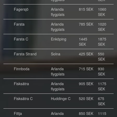
Fagersjö
Arlanda
815 SEK
1060
flygplats
SEK
Farsta
Arlanda
785 SEK
1020
flygplats
SEK
Farsta C
Enköping
1445
1875
SEK
SEK
Farsta Strand
Solna
425 SEK
550
SEK
Finnboda
Arlanda
715 SEK
930
flygplats
SEK
Fisksätra
Arlanda
905 SEK
1175
flygplats
SEK
Fisksätra C
Huddinge C
520 SEK
675
SEK
Fittja
Arlanda
850 SEK
1115