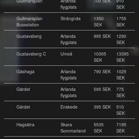
Gullmarsplan
Arlanda
700 SEK
910
flygplats
SEK
Gullmarsplan
Strängnäs
1350
1755
Bussstation
SEK
SEK
Gustavsberg
Arlanda
995 SEK
1290
flygplats
SEK
Gustavsberg C
Umeå
10305
13395
SEK
SEK
Gåshaga
Arlanda
790 SEK
1025
flygplats
SEK
Gärdet
Arlanda
595 SEK
775
flygplats
SEK
Gärdet
Enskede
395 SEK
510
SEK
Hagsätra
Skara
5535
7195
Sommarland
SEK
SEK