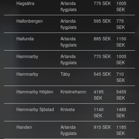
Hagsätra
Arlanda
775 SEK
1005
flygplats
SEK
Hallonbergen
Arlanda
595 SEK
775
flygplats
SEK
Hallunda
Arlanda
885 SEK
1150
flygplats
SEK
Hammarby
Arlanda
770 SEK
1005
flygplats
SEK
Hammarby
Täby
545 SEK
710
SEK
Hammarby Höjden
Kristinehamn
4195
5455
SEK
SEK
Hammarby Sjöstad
Knivsta
1140
1485
SEK
SEK
Handen
Arlanda
915 SEK
1185
flygplats
SEK