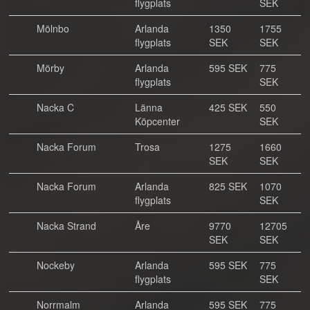
flygplats
SEK
Mölnbo
Arlanda
1350
1755
flygplats
SEK
SEK
Mörby
Arlanda
595 SEK
775
flygplats
SEK
Nacka C
Länna
425 SEK
550
Köpcenter
SEK
Nacka Forum
Trosa
1275
1660
SEK
SEK
Nacka Forum
Arlanda
825 SEK
1070
flygplats
SEK
Nacka Strand
Åre
9770
12705
SEK
SEK
Nockeby
Arlanda
595 SEK
775
flygplats
SEK
Norrmalm
Arlanda
595 SEK
775