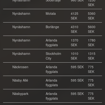
Nynäshamn
Södertälje
960 SEK
1250
SEK
Nynäshamn
Motala
4125
5360
SEK
SEK
Nynäshamn
Borlänge
4310
5600
SEK
SEK
Nynäshamn
Arlanda
1370
1780
flygplats
SEK
SEK
Nynäshamn
Stockholm
1010
1315
City
SEK
SEK
Näckrosen
Arlanda
595 SEK
775
flygplats
SEK
Näsby Allé
Arlanda
595 SEK
775
flygplats
SEK
Näsbypark
Arlanda
595 SEK
775
flygplats
SEK