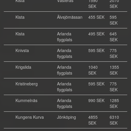
Kista
Västerås
1590
2070
SEK
SEK
Kista
Älvsjömässan
455 SEK
595
SEK
Kista
Arlanda
495 SEK
645
flygplats
SEK
Knivsta
Arlanda
595 SEK
775
flygplats
SEK
Krigslida
Arlanda
1040
1355
flygplats
SEK
SEK
Kristineberg
Arlanda
595 SEK
775
flygplats
SEK
Kummelnäs
Arlanda
990 SEK
1285
flygplats
SEK
Kungens Kurva
Jönköping
4855
6310
SEK
SEK