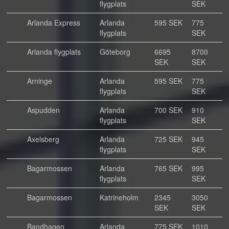
flygplats
SEK
Arlanda Express
Arlanda
595 SEK
775
flygplats
SEK
Arlanda flygplats
Göteborg
6695
8700
SEK
SEK
Arninge
Arlanda
595 SEK
775
flygplats
SEK
Aspudden
Arlanda
700 SEK
910
flygplats
SEK
Axelsberg
Arlanda
725 SEK
945
flygplats
SEK
Bagarmossen
Arlanda
765 SEK
995
flygplats
SEK
Bagarmossen
Katrineholm
2345
3050
SEK
SEK
Bandhagen
Arlanda
775 SEK
1010