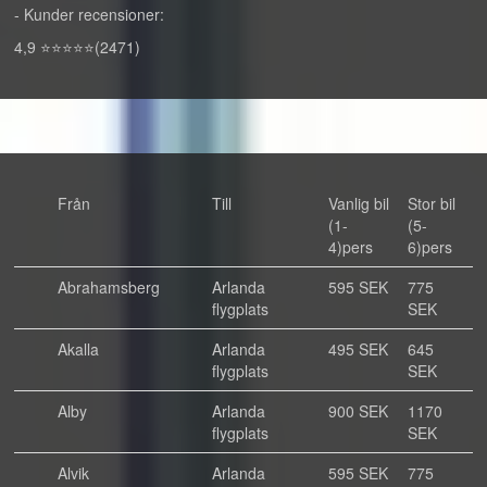
- Kunder recensioner:
4,9 ⭐⭐⭐⭐⭐(2471)
Från
Till
Vanlig bil
Stor bil
(1-
(5-
4)pers
6)pers
Abrahamsberg
Arlanda
595 SEK
775
flygplats
SEK
Akalla
Arlanda
495 SEK
645
flygplats
SEK
Alby
Arlanda
900 SEK
1170
flygplats
SEK
Alvik
Arlanda
595 SEK
775