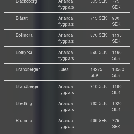
Blackeberg
Arlanda
595 SEK
775
flygplats
SEK
Blåsut
Arlanda
715 SEK
930
flygplats
SEK
Bollmora
Arlanda
870 SEK
1135
flygplats
SEK
Botkyrka
Arlanda
890 SEK
1160
flygplats
SEK
Brandbergen
Luleå
14275
18560
SEK
SEK
Brandbergen
Arlanda
910 SEK
1180
flygplats
SEK
Bredäng
Arlanda
785 SEK
1020
flygplats
SEK
Bromma
Arlanda
595 SEK
775
flygplats
SEK