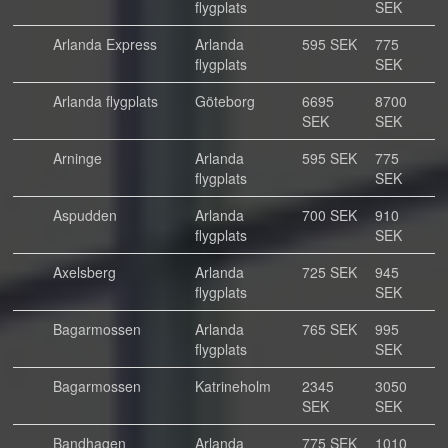
flygplats
SEK
Arlanda Express
Arlanda
595 SEK
775
flygplats
SEK
Arlanda flygplats
Göteborg
6695
8700
SEK
SEK
Arninge
Arlanda
595 SEK
775
flygplats
SEK
Aspudden
Arlanda
700 SEK
910
flygplats
SEK
Axelsberg
Arlanda
725 SEK
945
flygplats
SEK
Bagarmossen
Arlanda
765 SEK
995
flygplats
SEK
Bagarmossen
Katrineholm
2345
3050
SEK
SEK
Bandhagen
Arlanda
775 SEK
1010