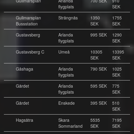
Gullmarsplan
Arlanda
700 SEK
910
flygplats
SEK
Gullmarsplan
Strängnäs
1350
1755
Bussstation
SEK
SEK
Gustavsberg
Arlanda
995 SEK
1290
flygplats
SEK
Gustavsberg C
Umeå
10305
13395
SEK
SEK
Gåshaga
Arlanda
790 SEK
1025
flygplats
SEK
Gärdet
Arlanda
595 SEK
775
flygplats
SEK
Gärdet
Enskede
395 SEK
510
SEK
Hagsätra
Skara
5535
7195
Sommarland
SEK
SEK