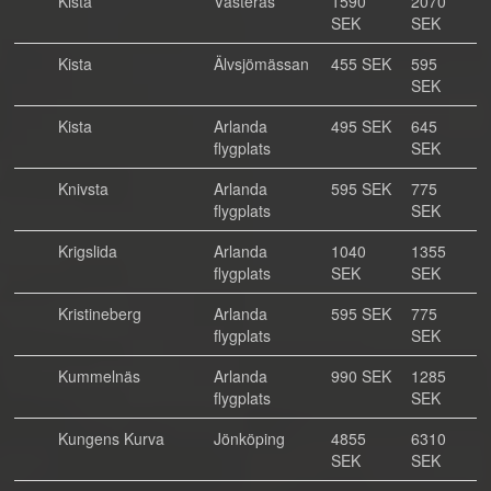
Kista
Västerås
1590
2070
SEK
SEK
Kista
Älvsjömässan
455 SEK
595
SEK
Kista
Arlanda
495 SEK
645
flygplats
SEK
Knivsta
Arlanda
595 SEK
775
flygplats
SEK
Krigslida
Arlanda
1040
1355
flygplats
SEK
SEK
Kristineberg
Arlanda
595 SEK
775
flygplats
SEK
Kummelnäs
Arlanda
990 SEK
1285
flygplats
SEK
Kungens Kurva
Jönköping
4855
6310
SEK
SEK