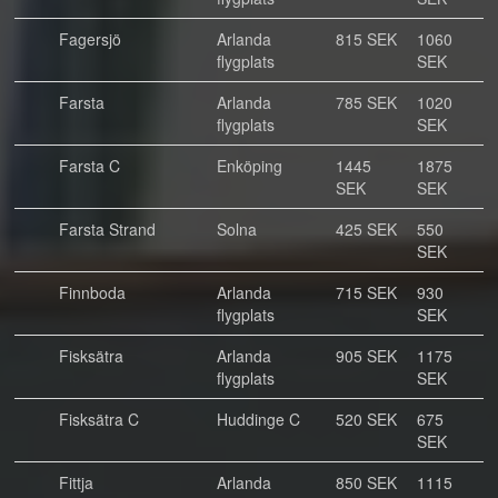
Fagersjö
Arlanda
815 SEK
1060
flygplats
SEK
Farsta
Arlanda
785 SEK
1020
flygplats
SEK
Farsta C
Enköping
1445
1875
SEK
SEK
Farsta Strand
Solna
425 SEK
550
SEK
Finnboda
Arlanda
715 SEK
930
flygplats
SEK
Fisksätra
Arlanda
905 SEK
1175
flygplats
SEK
Fisksätra C
Huddinge C
520 SEK
675
SEK
Fittja
Arlanda
850 SEK
1115