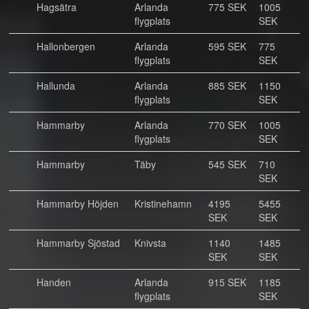
Hagsätra
Arlanda
775 SEK
1005
flygplats
SEK
Hallonbergen
Arlanda
595 SEK
775
flygplats
SEK
Hallunda
Arlanda
885 SEK
1150
flygplats
SEK
Hammarby
Arlanda
770 SEK
1005
flygplats
SEK
Hammarby
Täby
545 SEK
710
SEK
Hammarby Höjden
Kristinehamn
4195
5455
SEK
SEK
Hammarby Sjöstad
Knivsta
1140
1485
SEK
SEK
Handen
Arlanda
915 SEK
1185
flygplats
SEK