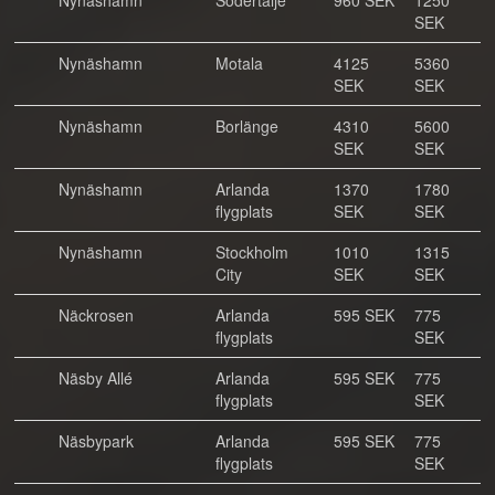
Nynäshamn
Södertälje
960 SEK
1250
SEK
Nynäshamn
Motala
4125
5360
SEK
SEK
Nynäshamn
Borlänge
4310
5600
SEK
SEK
Nynäshamn
Arlanda
1370
1780
flygplats
SEK
SEK
Nynäshamn
Stockholm
1010
1315
City
SEK
SEK
Näckrosen
Arlanda
595 SEK
775
flygplats
SEK
Näsby Allé
Arlanda
595 SEK
775
flygplats
SEK
Näsbypark
Arlanda
595 SEK
775
flygplats
SEK