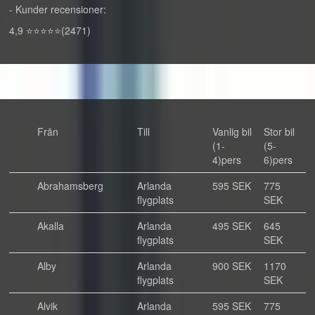
- Kunder recensioner:
4,9 ⭐⭐⭐⭐⭐(2471)
Från
Till
Vanlig bil
Stor bil
(1-
(5-
4)pers
6)pers
Abrahamsberg
Arlanda
595 SEK
775
flygplats
SEK
Akalla
Arlanda
495 SEK
645
flygplats
SEK
Alby
Arlanda
900 SEK
1170
flygplats
SEK
Alvik
Arlanda
595 SEK
775