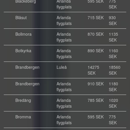
Blackeberg
Arlanda
595 SEK
775
flygplats
SEK
Blåsut
Arlanda
715 SEK
930
flygplats
SEK
Bollmora
Arlanda
870 SEK
1135
flygplats
SEK
Botkyrka
Arlanda
890 SEK
1160
flygplats
SEK
Brandbergen
Luleå
14275
18560
SEK
SEK
Brandbergen
Arlanda
910 SEK
1180
flygplats
SEK
Bredäng
Arlanda
785 SEK
1020
flygplats
SEK
Bromma
Arlanda
595 SEK
775
flygplats
SEK