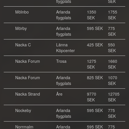
flygplats
SEK
Mölnbo
Arlanda
1350
1755
flygplats
SEK
SEK
Mörby
Arlanda
595 SEK
775
flygplats
SEK
Nacka C
Länna
425 SEK
550
Köpcenter
SEK
Nacka Forum
Trosa
1275
1660
SEK
SEK
Nacka Forum
Arlanda
825 SEK
1070
flygplats
SEK
Nacka Strand
Åre
9770
12705
SEK
SEK
Nockeby
Arlanda
595 SEK
775
flygplats
SEK
Norrmalm
Arlanda
595 SEK
775